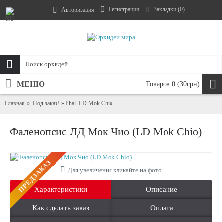
Регистрация
Закладки (
0
)
Авторизация
МЕНЮ
Товаров 0 (30грн)
Главная
Под заказ!
Phal. LD Mok Chio
Фаленопсис ЛД Мок Чио (LD Mok Chio)
ПРЕДЗАКАЗ
Для увеличения кликайте на фото
Характеристики
Описание
Как сделать заказ
Оплата