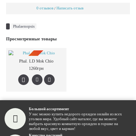
0 отзывов
Написать отзыв
/
Phalaenopsis
Просмотренные товары
ПРЕДЗАКАЗ
Phal. LD Mok Chio
1260грн
Большой ассортимент
У нас можно купить недорого орхидеи онлайн из всех
уголков мира. Удобный сайт-каталог, где вы можете
выбрать красивую комнатную орхидею в горшке на
любой вкус, цвет и карман!
Качество растений