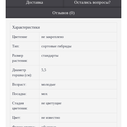
Доставка
Остались вопросы?
Отзывов (0)
Характеристики
Цветение
не закреплено
Тип:
сортовые гибриды
Размер
стандарты
растения:
Диаметр
5,5
горшка (см):
Возраст:
молодые
Посадка:
мох
Стадия
не цветущие
цветения:
Цвет:
не известно
Форма цветка:
обычные