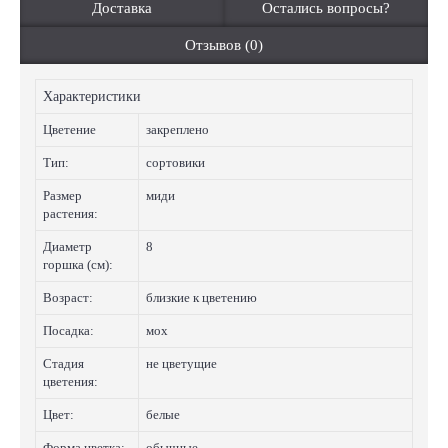
Доставка
Остались вопросы?
Отзывов (0)
Характеристики
Цветение
закреплено
Тип:
сортовики
Размер
миди
растения:
Диаметр
8
горшка (см):
Возраст:
близкие к цветению
Посадка:
мох
Стадия
не цветущие
цветения:
Цвет:
белые
Форма цветка:
обычные