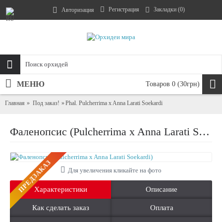
Регистрация
Закладки (
0
)
Авторизация
МЕНЮ
Товаров 0 (30грн)
Главная
Под заказ!
Phal. Pulcherrima x Anna Larati Soekardi
Фаленопсис (Pulcherrima x Anna Larati Soekardi)
ПРЕДЗАКАЗ
Для увеличения кликайте на фото
Характеристики
Описание
Как сделать заказ
Оплата