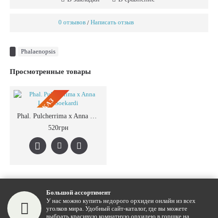
0 отзывов
Написать отзыв
/
Phalaenopsis
Просмотренные товары
ПРЕДЗАКАЗ
Phal. Pulcherrima x Anna Larati Soekardi
520грн
Большой ассортимент
У нас можно купить недорого орхидеи онлайн из всех
уголков мира. Удобный сайт-каталог, где вы можете
выбрать красивую комнатную орхидею в горшке на