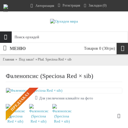
Регистрация
Закладки (
0
)
Авторизация
МЕНЮ
Товаров 0 (30грн)
Главная
Под заказ!
Phal. Speciosa Red × sib
Фаленопсис (Speciosa Red × sib)
ПРЕДЗАКАЗ
Для увеличения кликайте на фото