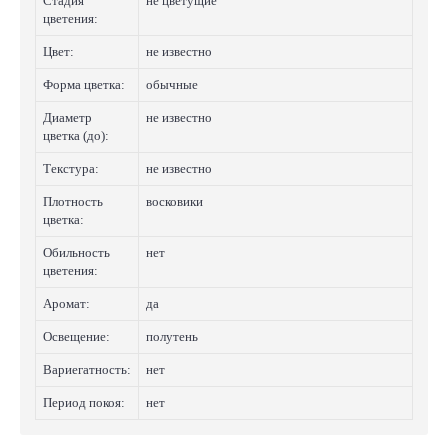
Стадия
не цветущие
цветения:
Цвет:
не известно
Форма цветка:
обычные
Диаметр
не известно
цветка (до):
Текстура:
не известно
Плотность
восковики
цветка:
Обильность
нет
цветения:
Аромат:
да
Освещение:
полутень
Вариегатность:
нет
Период покоя:
нет