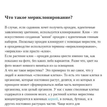
Что такое мериклонирование?
В случае, если садовник хочет получить орхидеи, идентичные
заявленному цветению, используется клонирование. Клон – это
искусственно созданная "копия" орхидеи с идентичным генным
набором. Поскольку орхидеи клонируют с помощью меристем, то
в орхидееводстве используются термины «мериклонирование»,
«мериклон» или просто «клон».
Если растение клон – орхидея должна цвести именно так, как
показано на фото, без каких либо вариантов. Разве что, цвет на
фото может немного меняться из-за освещения.
А что же такое меристема? Это примерно то же самое, что у
людей и животных «стволовые клетки». То есть это такие клетки в
организме, которые постоянно растут, делятся, и из которых в
принципе может сформироваться любая часть материнского
организма, или целый организм. У нас с вами стволовые клетки
содержатся в спинном мозге, а у растений клетки меристемы
концентрируются в кончиках
корней
, в почках, бутонах, и в
других постоянно растущих частях. Чаще всего для