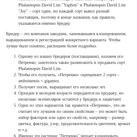
Phalaenopsis David Lim "Yaphon" и Phalaenopsis David Lim
"Joy" – сорт один, но каждый сорт вывел разный
поставщик, поэтому в конце названия, как правило,
указывается именно бридер.
Бридер – это компания заводчик, занимавшаяся клонированием,
выращиванием и регистрацией конкретного варианта. Чтобы
лучше было понятно, распишем более подробно.
Одному из наших бридеров (поставщиков), назовем его
Петренко, захотелось также размножить и продавать сорт
Phalaenopsis David Lim.
Чтобы его получить, «Петренко» скрещивает 2 сорта –
amboinensis × gigantea.
Получает посев, выращивает его несколько лет.
Орхидеи в молодом возрасте передаются на продажу, но
несколько экземпляров остаются у бридера и зацветают.
Один из этих вариантов так нравится «Петренко», что он
считает его лучшим по своим свойствам – это может быть
набор факторов или одно из свойств, например – размер
цветка, фактура, узор, продолжительность цветения, аромат
и т.д.
Именно это растение "Петренко" решает клонировать.