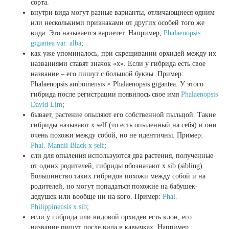
сорта.
внутри вида могут разные варианты, отличающиеся одним
или несколькими признаками от других особей того же
вида. Это называется вариетет. Например,
Phalaenopsis
gigantea var. alba
;
как уже упоминалось, при скрещивании орхидей между их
названиями ставят значок «х». Если у гибрида есть свое
название – его пишут с большой буквы. Пример:
Phalaenopsis amboinensis × Phalaenopsis gigantea. У этого
гибрида после регистрации появилось свое имя
Phalaenopsis
David Lim
;
бывает, растение опыляют его собственной пыльцой. Такие
гибриды называют x self (то есть опыленный на себя) и они
очень похожи между собой, но не идентичны. Пример:
Phal. Mannii Black x self
;
сли для опыления используются два растения, полученные
от одних родителей, гибриды обозначают x sib (sibling).
Большинство таких гибридов похожи между собой и на
родителей, но могут попадаться похожие на бабушек-
дедушек или вообще ни на кого. Пример:
Phal.
Philippinensis x sib
;
если у гибрида или видовой орхидеи есть клон, его
название пишут после вида в кавычках. Например,