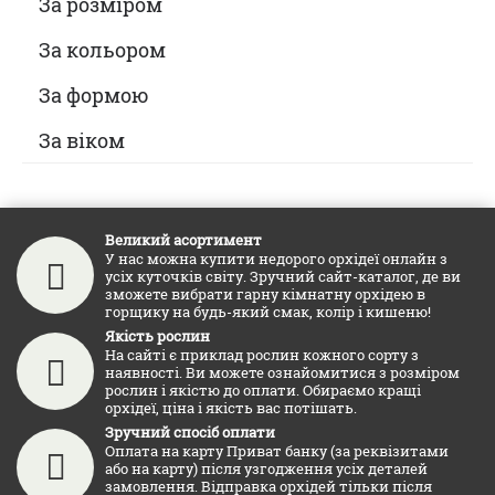
За розміром
За кольором
За формою
За віком
Великий асортимент
У нас можна купити недорого орхідеї онлайн з
усіх куточків світу. Зручний сайт-каталог, де ви
зможете вибрати гарну кімнатну орхідею в
горщику на будь-який смак, колір і кишеню!
Якість рослин
На сайті є приклад рослин кожного сорту з
наявності. Ви можете ознайомитися з розміром
рослин і якістю до оплати. Обираємо кращі
орхідеї, ціна і якість вас потішать.
Зручний спосіб оплати
Оплата на карту Приват банку (за реквізитами
або на карту) після узгодження усіх деталей
замовлення. Відправка орхідей тільки після