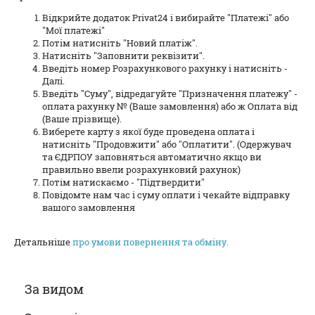
Відкрийте додаток Privat24 і вибирайте "Платежі" або
"Мої платежі"
Потім натисніть "Новий платіж".
Натисніть "Заповнити реквізити".
Введіть номер Розрахункового рахунку і натисніть -
Далі.
Введіть "Суму", відредагуйте "Призначення платежу" -
оплата рахунку № (Ваше замовлення) або ж Оплата від
(Ваше прізвище).
Виберете карту з якої буде проведена оплата і
натисніть "Продовжити" або "Оплатити". (Одержувач
та ЄДРПОУ заповняться автоматично якщо ви
правильно ввели розрахунковий рахунок)
Потім натискаємо - "Підтвердити"
Повідомте нам час і суму оплати і чекайте відправку
вашого замовлення
Детальнiше
про умови повернення та обмiну.
За видом