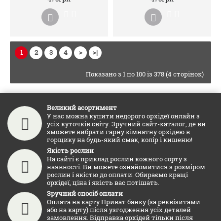
1
2
3
4
>
>|
Показано з 1 по 100 із 378 (4 сторінок)
Великий асортимент
У нас можна купити недорого орхідеї онлайн з
усіх куточків світу. Зручний сайт-каталог, де ви
зможете вибрати гарну кімнатну орхідею в
горщику на будь-який смак, колір і кишеню!
Якість рослин
На сайті є приклад рослин кожного сорту з
наявності. Ви можете ознайомитися з розміром
рослин і якістю до оплати. Обираємо кращі
орхідеї, ціна і якість вас потішать.
Зручний спосіб оплати
Оплата на карту Приват банку (за реквізитами
або на карту) після узгодження усіх деталей
замовлення. Відправка орхідей тільки після