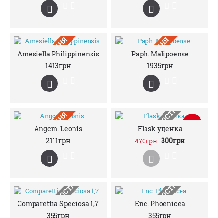
ПIД ЗАМОВЛЕННЯ
ПIД ЗАМОВЛЕННЯ
Amesiella Philippinensis
Paph. Malipoense
1413грн
1935грн
НЕМАЄ В НАЯВНОСТІ
ПIД ЗАМОВЛЕННЯ
-36%
Angcm. Leonis
Flask уценка
2111грн
300грн
470грн
НЕМАЄ В НАЯВНОСТІ
НЕМАЄ В НАЯВНОСТІ
Comparettia Speciosa 1,7
Enc. Phoenicea
355грн
355грн