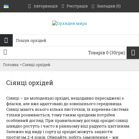
Авторизація
Реєстрація
Закладки (
0
)
Товарів 0 (30грн)
Головна
Сіянці орхідей
Сіянці орхідей
Сіянці – це молоденькі орхідеї, нещодавно пересаджені з
фласки, але вже адаптовані до зовнішнього середовища.
Сіянці мають всього кілька листочків, їх коренева система
тільки розвивається, тому таким орхідеям потрібен
особливий догляд. При правильному догляді орхідеї сіянці
швидко ростуть і часто в ранньому віці радують цвітінням.
Залежно від виду і сорту ці орхідеї можуть зацвісти
протягом 2-4 років. Обирайте, робіть замовлення – ми