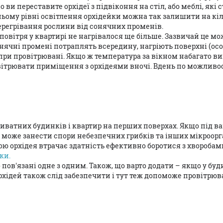
о ви переставите орхідеї з підвіконня на стіл, або меблі, які 
тньому рівні освітлення орхідейки можна так залишити на кіл
регрівання рослини від сонячних променів.
повітря у квартирі не нагрівалося ще більше. Зазвичай це мо
онячні промені потраплять всередину, нагріють поверхні (ос
 при провітрювані. Якщо ж температура за вікном набагато в
овітрювати приміщення з орхідеями вночі. Вдень по можливо
иватних будинків і квартир на перших поверхах. Якщо під 
ря може занести спори небезпечних грибків та інших мікроорг
ю орхідея втрачає здатність ефективно боротися з хворобами
ки.
пов'язані одне з одним. Також, що варто додати – якщо у бу
рхідей також слід забезпечити і тут теж допоможе провітрюв