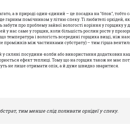
гато, а в природі один-єдиний – це посадка на "блок", тобто 
 буде гарним помічником у літню спеку. Ті любителі орхідей, я
 забути про проблему зайвої вологості коріння у горщику у 
й у нас саме у горщик, коли більшість рослин росте у прозор
 що температура і вологість всередині горщика вищі, ніж назов
ше проміжків між частинками субстрату) – тим гірша венти
ей у скляні посудини-колби або використання додаткових ка
орюється ефект теплиці. Тому що на горщик також не має п
уть не лише отримати опік, а й дуже швидко зваритися.
бстрат, тим менше слід поливати орхідеї у спеку.