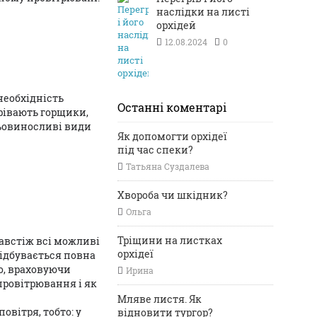
наслідки на листі
орхідей
12.08.2024
0
 необхідність
Останні коментарі
рівають горщики,
ньовиносливі види
Як допомогти орхідеї
під час спеки?
Татьяна Суздалева
Хвороба чи шкідник?
Ольга
Тріщини на листках
австіж всі можливі
орхідеї
відбувається повна
о, враховуючи
Ирина
провітрювання і як
Мляве листя. Як
овітря, тобто: у
відновити тургор?