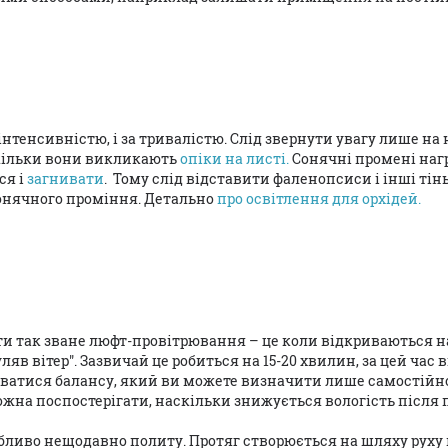
а інтенсивністю, і за тривалістю. Слід звернути увагу лише на
кільки вони викликають
опіки на листі.
Сонячні промені наг
ся і
загнивати
. Тому слід відставити фаленопсиси і інші ті
онячного проміння. Детально
про освітлення для орхідей.
и так зване люфт-провітрювання – це коли відкриваються н
яв вітер". Зазвичай це робиться на 15-20 хвилин, за цей час 
муватися балансу, який ви можете визначити лише самостійн
можна поспостерігати, наскільки знижується вологість після 
бливо нещодавно политу. Протяг створюється на шляху руху п