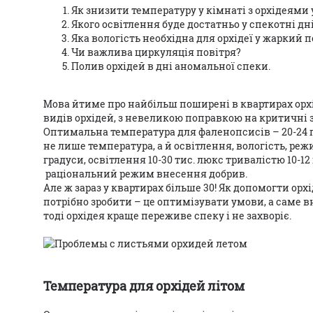
Як знизити температуру у кімнаті з орхідеями 
Якого освітлення буде достатньо у спекотні дн
Яка вологість необхідна для орхідеї у жаркий п
Чи важлива циркуляція повітря?
Полив орхідей в дні аномальної спеки.
Мова йтиме про найбільш поширені в квартирах орхі
видів орхідей, з невеликою поправкою на критичні 
Оптимальна температура для фаленопсисів – 20-24 г
не лише температура, а й освітлення, вологість, ре
градуси, освітлення 10-30 тис. люкс тривалістю 10-12
раціональний режим внесення добрив.
Але ж зараз у квартирах більше 30! Як допомогти орх
потрібно зробити – це оптимізувати умови, а саме в
тоді орхідея краще переживе спеку і не захворіє.
Температура для орхідей літом