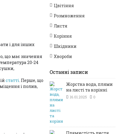
Цвітіння
Розмноження
Листя
Коріння
ати і для інших
Шкідники
мо, що має значення
Хвороби
температура 20-24
осушки,
Останні записи
шій
статті
. Перше, що
Жорстка вода, плями
зміщення і полив,
на листі та корінні
16.01.2025
0
Плямистість листя