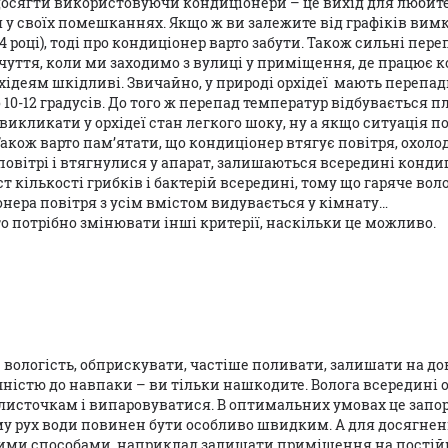
осягти використовуючи кондиціонери – це вихід для любител
 у своїх помешканнях. Якщо ж ви залежите від графіків ви
24 році), тоді про кондиціонер варто забути. Також сильні пер
дчуття, коли ми заходимо з вулиці у приміщення, де працює к
хідеям шкідливі. Звичайно, у природі орхідеї мають перепад
 10-12 градусів. До того ж перепад температур відбувається п
 викликати у орхідеї стан легкого шоку, ну а якщо ситуація 
акож варто пам’ятати, що кондиціонер втягує повітря, охоло
 повітрі і втягнулися у апарат, залишаються всередині кондиці
 кількості грибків і бактерій всередині, тому що гаряче вол
нера повітря з усім вмістом видувається у кімнату…
о потрібно змінювати інші критерії, наскільки це можливо.
 вологість, обприскувати, частіше поливати, залишати на довш
точністю до навпаки – ви тільки нашкодите. Волога всередині о
листочкам і випаровуватися. В оптимальних умовах це запор
ому рух води повинен бути особливо швидким. А для досягнен
вими способами, наприклад залишати приміщення на постій