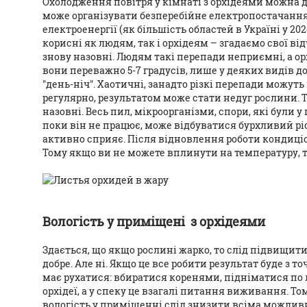
Охолодження повітря у кімнаті з орхідеями можна д
може організувати безперебійне електропостачання
електроенергії (як більшість областей в Україні у 20
корисні як людям, так і орхідеям – згадаємо свої ві
знову назовні. Людям такі перепади неприємні, а ор
вони переважно 5-7 градусів, лише у деяких видів до
"день-ніч". Хаотичні, занадто різкі перепади можуть
регулярно, результатом може стати недуг рослини. Т
назовні. Весь пил, мікроорганізми, спори, які були у
поки він не працює, може відбуватися бурхливий ріст
активно сприяє. Після відновлення роботи кондиціо
Тому якщо ви не можете вплинути на температуру, т
Вологість у приміщені з орхідеями
Здається, що якщо рослині жарко, то слід підвищити
добре. Але ні. Якщо це все робити результат буде з 
має рухатися: вбиратися коренями, підніматися по 
орхідеї, а у спеку це взагалі питання виживання. Т
вологість у приміщенні слід знизити всіма можли