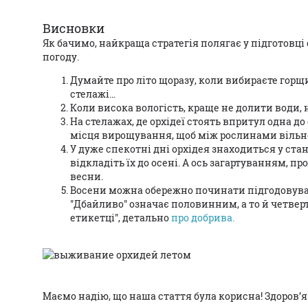
Висновки
Як бачимо, найкраща стратегія полягає у підготовці
погоду.
Думайте про літо щоразу, коли вибираєте горщик
стелажі…
Коли висока вологість, краще не долити води, 
На стелажах, де орхідеї стоять впритул одна д
місця вирощування, щоб між рослинами вільно
У дуже спекотні дні орхідея знаходиться у ста
відкладіть їх до осені. А ось загартуванням,
весни.
Восени можна обережно починати підгодовуват
"Дбайливо" означає половинним, а то й четвер
етикетці", детально
про добрива.
Маємо надію, що наша стаття була корисна! Здоров’