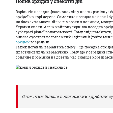
Полив орхідей у спекотні дні
Варіантів посадки фаленопсисів у квартирах існує ба
орхідеї на корі дерева. Саме така посадка на блок і
на блоках та мають більше мороки з поливом, можуть
України спеки. Але ж найпопулярніша посадка орхіде
субстраті різної вологоємкості. Тому слід пам'ятати,
більше субстрат вологоємкий і щільний (тобто мен
орхідей
всередині.
Також поганий варіант на спеку – це посадка орхід
пластикових чи керамічних. Тому що у середині ств
сонячне проміння на довгий час, інакше корені мож
Отож, чим більше вологоємкий і дрібний су