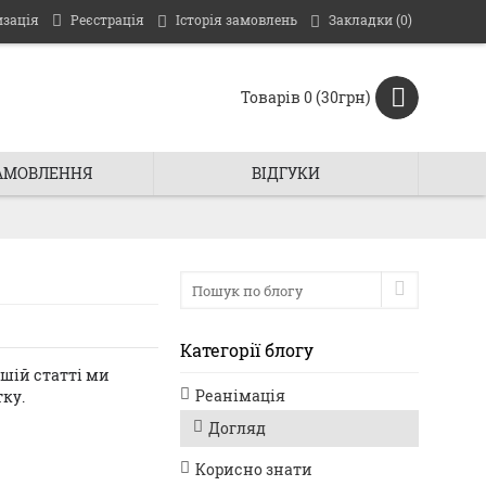
изація
Реєстрація
Історія замовлень
Закладки (
0
)
Товарів 0 (30грн)
ЗАМОВЛЕННЯ
ВIДГУКИ
Категорії блогу
ашій статті ми
Реанімація
тку.
Догляд
Корисно знати