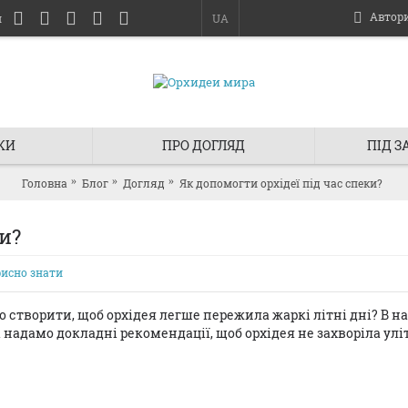
Автор
и
UA
КИ
ПРО ДОГЛЯД
ПІД 
Головна
Блог
Догляд
Як допомогти орхідеї під час спеки?
и?
исно знати
о створити, щоб орхідея легше пережила жаркі літні дні? В н
 надамо докладні рекомендації, щоб орхідея не захворіла улі