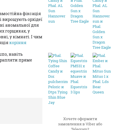
самостійна фіксація
кі вирощують орхідеї
дні аномальної для
их горщиках, у
ні, у кімнаті. І чим
ляція
коріння
шпо, навіть
отрапляти пряме
Хочете оформити
замовлення в Viber або
Telegram?