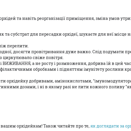
 орхідей та навіть реорганізації приміщення, зміна умов утр
 та субстрат для пересадки орхідеї, шукаєте для неї місце н
ніж перелити.
о одної, досягти провітрювання дуже важко. Слід подумати пр
 циркулювало свіже повітря.
ні ВИЖИВАННЯ, а не росту і розмноження, добрива їй в цей ча
 профілактичними обробками і підняттям імунітету рослини к
и орхідейку добривами, амінокислотами, "імуномодуляторам
тинними дозами, і ні в якому разі не лити кожного поливу "я
я вашим орхідейкам! Також читайте про те,
як доглядати за ор