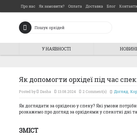
Про нас
Як замовити?
Оплата
Доставка
Блог
Контакт
У НАЯВНОСТІ
НОВИН
Як допомогти орхідеї під час спек
Posted by
Dasha
13.08.2024
2 Comment(s)
Догляд
,
Кор
Як доглядати за орхідеєю у спеку? Які умови потрібн
розкажемо про догляд за орхідеями у спекотні дні та
ЗМІСТ