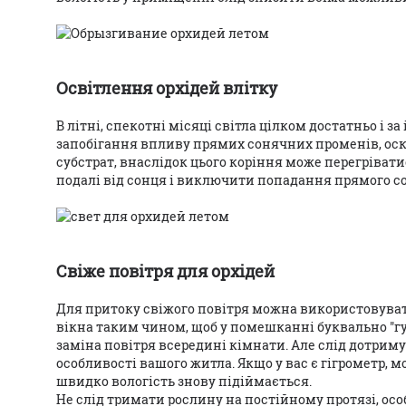
Освітлення орхідей влітку
В літні, спекотні місяці світла цілком достатньо і з
запобігання впливу прямих сонячних променів, ос
субстрат, внаслідок цього коріння може перегрівати
подалі від сонця і виключити попадання прямого с
Свіже повітря для орхідей
Для притоку свіжого повітря можна використовуват
вікна таким чином, щоб у помешканні буквально "гул
заміна повітря всередині кімнати. Але слід дотри
особливості вашого житла. Якщо у вас є гігрометр, 
швидко вологість знову підіймається.
Не слід тримати рослину на постійному протязі, осо