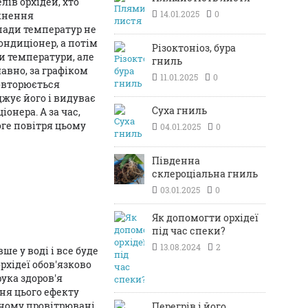
ів орхідей, хто
14.01.2025
0
мкнення
епади температур не
ондиціонер, а потім
Різоктоніоз, бура
и температури, але
гниль
лавно, за графіком
11.01.2025
0
повторюється
джує його і видуває
Суха гниль
онера. А за час,
оге повітря цьому
04.01.2025
0
Південна
склероціальна гниль
03.01.2025
0
Як допомогти орхідеї
під час спеки?
13.08.2024
2
е у воді і все буде
рхідеї обов'язково
ука здоров'я
ня цього ефекту
ному провітрювані.
Перегрів і його