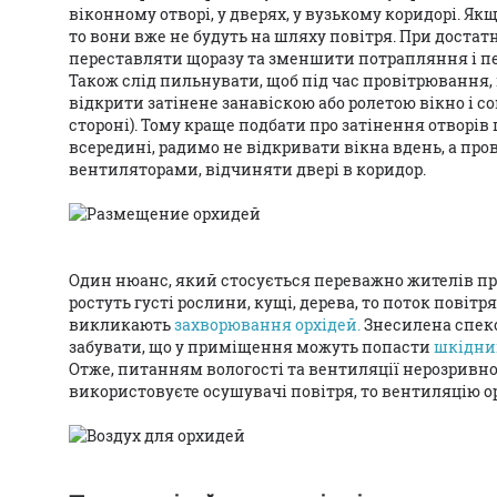
віконному отворі, у дверях, у вузькому коридорі. Якщ
то вони вже не будуть на шляху повітря. При доста
переставляти щоразу та зменшити потрапляння і пе
Також слід пильнувати, щоб під час провітрювання, 
відкрити затінене занавіскою або ролетою вікно і с
стороні). Тому краще подбати про затінення отворів
всередині, радимо не відкривати вікна вдень, а пр
вентиляторами, відчиняти двері в коридор.
Один нюанс, який стосується переважно жителів пр
ростуть густі рослини, кущі, дерева, то поток повіт
викликають
захворювання орхідей.
Знесилена спеко
забувати, що у приміщення можуть попасти
шкідни
Отже, питанням вологості та вентиляції нерозривно 
використовуєте осушувачі повітря, то вентиляцію о