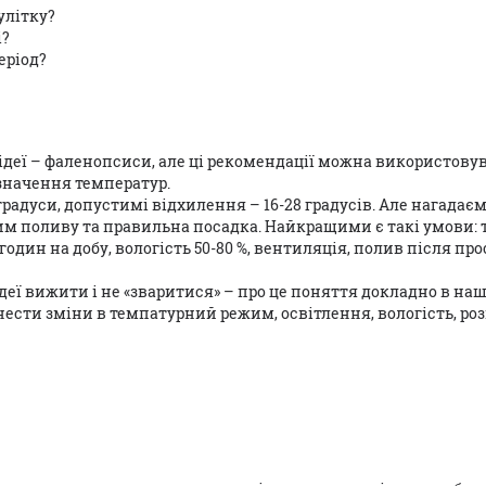
улітку?
і?
еріод?
деї – фаленопсиси, але ці рекомендації можна використовув
значення температур.
радуси, допустимі відхилення – 16-28 градусів. Але нагадає
жим поливу та правильна посадка. Найкращими є такі умови: 
 годин на добу, вологість 50-80 %, вентиляція, полив після пр
ідеї вижити і не «зваритися» – про це поняття докладно в на
нести зміни в темпатурний режим, освітлення, вологість, ро