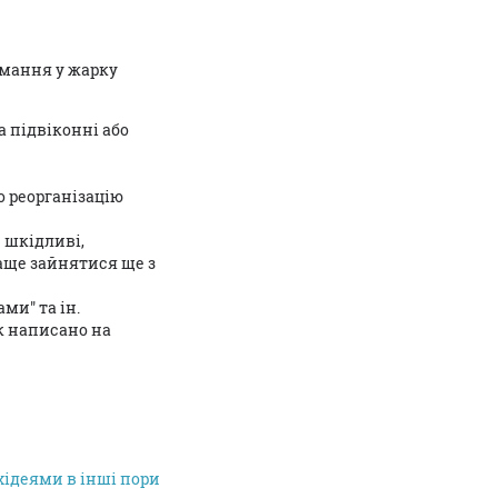
имання у жарку
а підвіконні або
о реорганізацію
с шкідливі,
раще зайнятися ще з
и" та ін.
к написано на
хідеями в інші пори