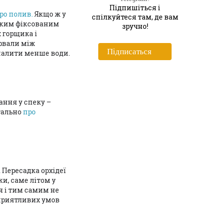
Підпишіться і
ро полив.
Якщо ж у
спiлкуйтеся там, де вам
ликим фіксованим
зручно!
 горщика і
ервали між
Пiдписаться
 налити менше води.
ання у спеку –
тально
про
 Пересадка орхідеї
и, саме літом у
я і тим самим не
сприятливих умов