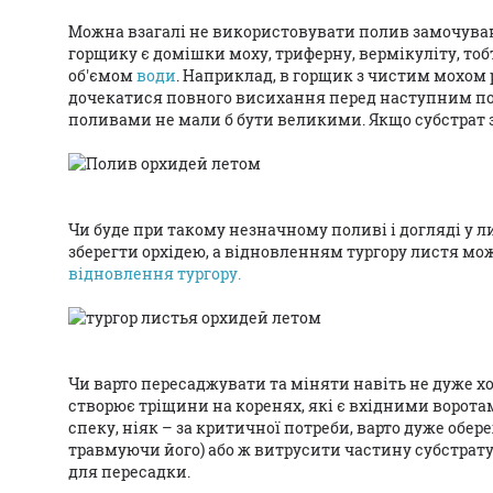
Можна взагалі не використовувати полив замочуван
горщику є домішки моху, триферну, вермікуліту, т
об'ємом
води
. Наприклад, в горщик з чистим мохом 
дочекатися повного висихання перед наступним пол
поливами не мали б бути великими. Якщо субстрат з
Чи буде при такому незначному поливі і догляді у л
зберегти орхідею, а відновленням тургору листя м
відновлення тургору.
Чи варто пересаджувати та міняти навіть не дуже хо
створює тріщини на коренях, які є вхідними воротам
спеку, ніяк – за критичної потреби, варто дуже обе
травмуючи його) або ж витрусити частину субстрат
для пересадки.