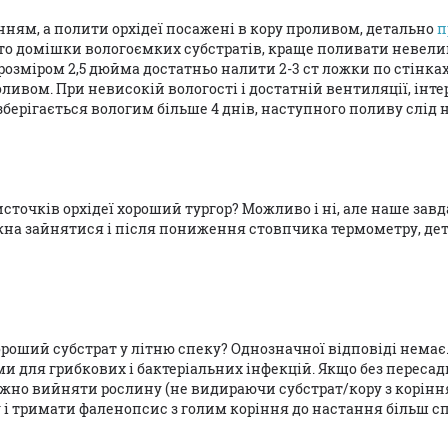
ням, а полити орхідеї посажені в кору проливом, детально
п
обто домішки вологоємких субстратів, краще поливати неве
розміром 2,5 дюйма достатньо налити 2-3 ст ложки по стінках
ивом. При невисокій вологості і достатній вентиляції, інт
берігається вологим більше 4 днів, наступного поливу слід
источків орхідеї хороший тургор? Можливо і ні, але наше завд
ожна зайнятися і після пониження стовпчика термометру, де
роший субстрат у літню спеку? Однозначної відповіді немає.
и для грибкових і бактеріальних інфекцій. Якщо без пересадк
режно вийняти рослину (не видираючи субстрат/кору з корінн
у і тримати фаленопсис з голим коріння до настання більш 