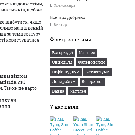
стоять вздовж стіни,
Олександрв
ька тижнів, щоб не
Все про добриво
же відбутися, якщо
Виктор
обливо на південній
ища за температуру
Фільтр за тегами
сті користуватися
Всі орхідеї
Каттлея
Онцидіум
Фаленопсиси
Пафіопеділум
Катасетуми
вашим вікном
Дендробіум
Всi орхідеї
анізмів, які
. Також не варто
Ванда
каттлея
динку ви
ання.
У нас цвіли