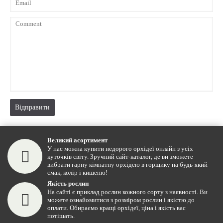
Вiдправити
Великий асортимент
У нас можна купити недорого орхідеї онлайн з усіх
куточків світу. Зручний сайт-каталог, де ви зможете
вибрати гарну кімнатну орхідею в горщику на будь-який
смак, колір і кишеню!
Якість рослин
На сайті є приклад рослин кожного сорту з наявності. Ви
можете ознайомитися з розміром рослин і якістю до
оплати. Обираємо кращі орхідеї, ціна і якість вас
потішать.