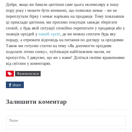
Добре, якщо ви бачили цвітіння саме цього екземпляру в іншу
пору року і можете бути впевнені, що помилки немає – ви не
переплутали бірку і немає нарікань на продавця. Тому показавши
ці приклади цвітіння, ми просимо покупців завжди зберігати
спокій, у будь якій ситуації спокійно перепитати у продавця або у
знавців орхідей у
нашій групі
, де ви можна спитати будь яку
пораду, а отримати відповідь на питання по догляду за орхідеями.
Також ми готуємо статтю на тему «Як допомогти орхідеям
подолати літню спеку», публікація найближчим часом, не
пропустіть. І дякуємо, що ви з нами! Діліться своїми враженнями
від світлин у коментарях.
Фаленопсиси
share
Залишити коментар