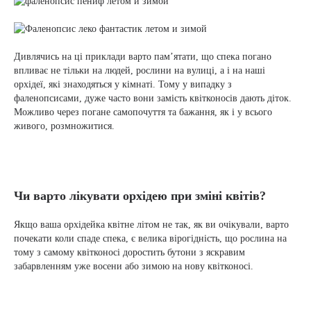
Дивлячись на ці приклади варто пам’ятати, що спека погано
впливає не тільки на людей, рослини на вулиці, а і на наші
орхідеї, які знаходяться у кімнаті. Тому у випадку з
фаленопсисами, дуже часто вони замість квітконосів дають діток.
Можливо через погане самопочуття та бажання, як і у всього
живого, розмножитися.
Чи варто лікувати орхідею при зміні квітів?
Якщо ваша орхідейка квітне літом не так, як ви очікували, варто
почекати коли спаде спека, є велика вірогідність, що рослина на
тому з самому квітконосі доростить бутони з яскравим
забарвленням уже восени або зимою на нову квітконосі.