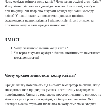
Чому орхідея змінила колір квітів? Чому квіти орхідеї стали бліді?
Чому літне цвітіння не відповідає заявленій картинці, яка була
при покупці? Чи потрібно лікувати орхідеї при зміні кольору
квітів? У нашій статті ми покажемо приклади цвітіння
фаленопсисів наших клієнтів і підписників літом і зимою, та
пояснимо чому ж саме орхідея змінює колір.
ЗМІСТ
Чому фаленпсис змінив колір квітів?
Чи варто лікувати орхідеї з блідим цвітінням та намагатися
якось допомогти?
Чому орхідеї змінюють колір квітів?
Орхідеї влітку потерпають від високих температур та спеки, якщо
знаходяться не в природних умовах, а зачинені у квартирах та
приміщеннях. Спека у замкненому просторі негативно впливає не
тільки на ріст і розвиток орхідей, а і безумовно на квіти. Які
наслідки можна отримати після літа та чому саме може хворіти