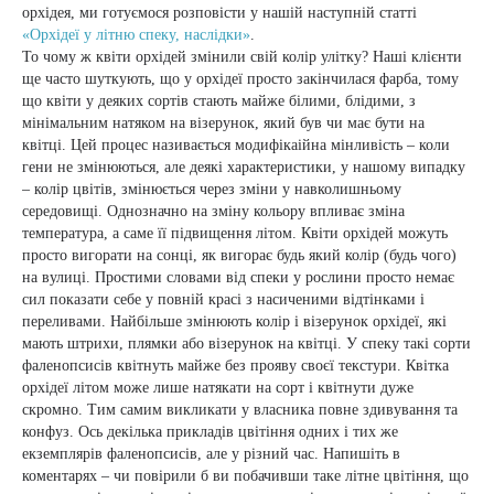
орхідея, ми готуємося розповісти у нашій наступній статті
«Орхідеї у літню спеку, наслідки»
.
То чому ж квіти орхідей змінили свій колір улітку? Наші клієнти
ще часто шуткують, що у орхідеї просто закінчилася фарба, тому
що квіти у деяких сортів стають майже білими, блідими, з
мінімальним натяком на візерунок, який був чи має бути на
квітці. Цей процес називається модифікаійна мінливість – коли
гени не змінюються, але деякі характеристики, у нашому випадку
– колір цвітів, змінюється через зміни у навколишньому
середовищі. Однозначно на зміну кольору впливає зміна
температура, а саме її підвищення літом. Квіти орхідей можуть
просто вигорати на сонці, як вигорає будь який колір (будь чого)
на вулиці. Простими словами від спеки у рослини просто немає
сил показати себе у повній красі з насиченими відтінками і
переливами. Найбільше змінюють колір і візерунок орхідеї, які
мають штрихи, плямки або візерунок на квітці. У спеку такі сорти
фаленопсисів квітнуть майже без прояву своєї текстури. Квітка
орхідеї літом може лише натякати на сорт і квітнути дуже
скромно. Тим самим викликати у власника повне здивування та
конфуз. Ось декілька прикладів цвітіння одних і тих же
екземплярів фаленопсисів, але у різний час. Напишіть в
коментарях – чи повірили б ви побачивши таке літне цвітіння, що