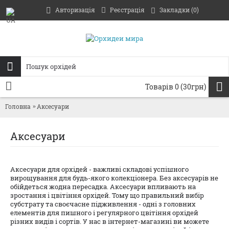
Авторизація
Реєстрація
Закладки (
0
)
Товарів 0 (30грн)
Головна
Аксесуари
Аксесуари
Аксесуари для орхідей - важливі складові успішного
вирощування для будь-якого колекціонера. Без аксесуарів не
обійдеться жодна пересадка. Аксесуари впливають на
зростання і цвітіння орхідей. Тому що правильний вибір
субстрату та своєчасне пiдживлення - одні з головних
елементів для пишного і регулярного цвітіння орхідей
різних видів і сортів. У нас в інтернет-магазині ви можете