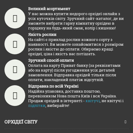
Великий асортимент
У нас можна купити недорого орхідеї онлайн з
усіх куточків світу. Зручний сайт-каталог, де ви
зможете вибрати гарну кімнатну орхідею в
горщику на будь-який смак, колір і кишеню!
Якість рослин
На сайті є приклад рослин кожного сорту з
наявності. Ви можете ознайомитися з розміром
рослин і якістю до оплати. Обираємо кращі
орхідеї, ціна і якість вас потішать.
Зручний спосіб оплати
Оплата на карту Приват банку (за реквізитами
або на карту) після узгодження усіх деталей
замовлення. Відправка орхідей тільки після
оплати, накладений платіж відсутній.
Відправка по всій Україні
Надійна упаковка, доставка поштою,
перевізником Нова пошта Київ і вся Україна.
Продаж орхідей в інтернеті -
квітучі
, не квітучі і
підлітки
, вибирайте!
ОРХІДЕЇ СВІТУ