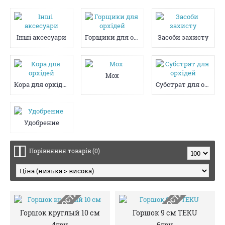
Iнші аксесуари
Горщики для орхiдей
Засоби захисту
Мох
Кора для орхiдей
Субстрат для орхідей
Удобрение
Порівняння товарів (0)
НЕМАЄ В НАЯВНОСТІ
НЕМАЄ В НАЯВНОСТІ
Горшок круглый 10 см
Горшок 9 см TEKU
4грн
6грн