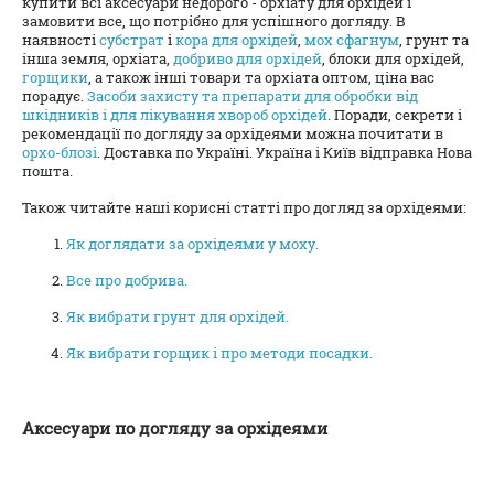
купити всі аксесуари недорого - орхіату для орхідей і
замовити все, що потрібно для успішного догляду. В
наявності
субстрат
і
кора для орхідей
,
мох сфагнум
, грунт та
інша земля, орхіата,
добриво для орхідей
, блоки для орхідей,
горщики
, а також інші товари та орхіата оптом, ціна вас
порадує.
Засоби захисту та препарати для обробки від
шкідників і для лікування хвороб орхідей
. Поради, секрети і
рекомендації по догляду за орхідеями можна почитати в
орхо-блозі
. Доставка по Україні. Україна і Київ відправка Нова
пошта.
Також читайте наші корисні статті про догляд за орхідеями:
Як доглядати за орхідеями у моху.
Все про добрива.
Як вибрати грунт для орхідей.
Як вибрати горщик і про методи посадки.
Аксесуари по догляду за орхідеями