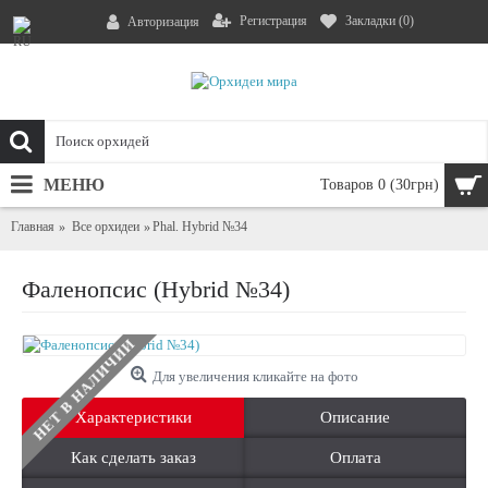
Регистрация
Закладки (
0
)
Авторизация
МЕНЮ
Товаров 0 (30грн)
Главная
Все орхидеи
Phal. Hybrid №34
Фаленопсис (Hybrid №34)
НЕТ В НАЛИЧИИ
Для увеличения кликайте на фото
Характеристики
Описание
Как сделать заказ
Оплата