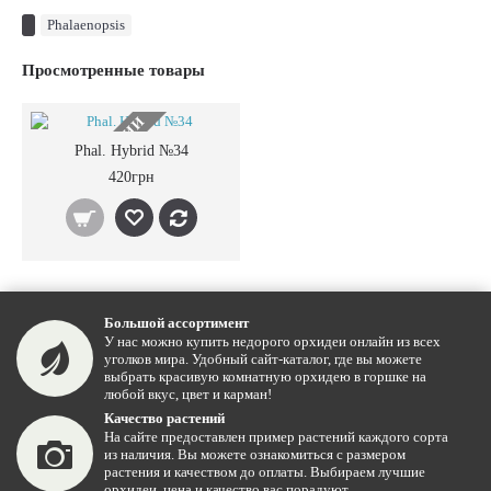
Phalaenopsis
Просмотренные товары
НЕТ В НАЛИЧИИ
Phal. Hybrid №34
420грн
Большой ассортимент
У нас можно купить недорого орхидеи онлайн из всех
уголков мира. Удобный сайт-каталог, где вы можете
выбрать красивую комнатную орхидею в горшке на
любой вкус, цвет и карман!
Качество растений
На сайте предоставлен пример растений каждого сорта
из наличия. Вы можете ознакомиться с размером
растения и качеством до оплаты. Выбираем лучшие
орхидеи, цена и качество вас порадуют.