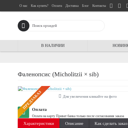
О нас
Как купить?
Оплата
Доставка
Блог
Контакты
В НАЛИЧИИ
НОВИН
Фаленопсис (Micholitzii × sib)
ПРЕДЗАКАЗ
Для увеличения кликайте на фото
Оплата
Оплата на карту Приват банка только после согласования заказа
Характеристики
Описание
Как сделать заказ