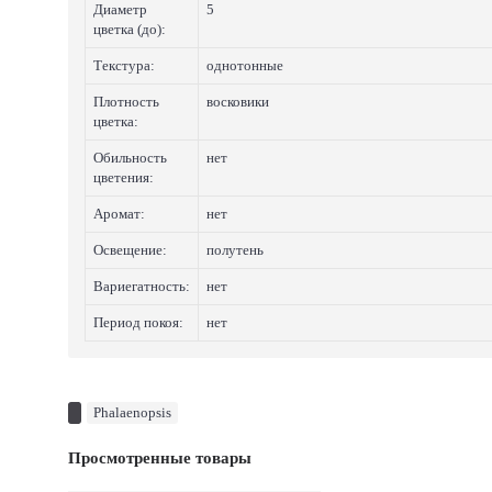
Диаметр
5
цветка (до):
Текстура:
однотонные
Плотность
восковики
цветка:
Обильность
нет
цветения:
Аромат:
нет
Освещение:
полутень
Вариегатность:
нет
Период покоя:
нет
Phalaenopsis
Просмотренные товары