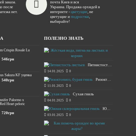
ей заказа.
почта Киев и вся
о после
Украина. Продажа орхидей в
атежа нет.
интернете -
цветущие
, не
цветущие и
подростки
,
выбирайте!
ЖА
ПОЛЕЗНО ЗНАТЬ
m Crispin Rosale Lu
Жёсткая вода,
16.01.2025
546грн
Пятнистость листьев
14.01.2025
0
ius Sakura KF уценка
Ризоктониоз, бурая гниль
540грн
11.01.2025
0
Сухая гниль
ennifer Palormo x
04.01.2025
0
 Red Heart peloric
Южная склероциальная гниль
720грн
03.01.2025
0
Как помочь о
13.08.2024