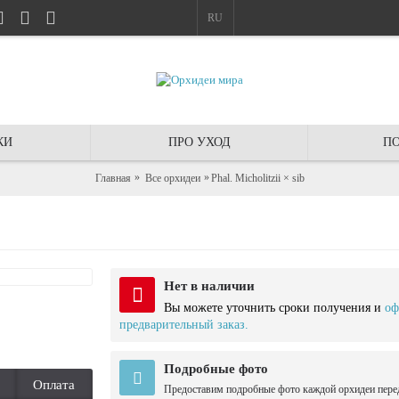
RU
КИ
ПРО УХОД
ПО
Главная
Все орхидеи
Phal. Micholitzii × sib
Нет в наличии
Вы можете уточнить сроки получения и
оф
предварительный заказ.
Подробные фото
Оплата
Предоставим подробные фото каждой орхидеи пере