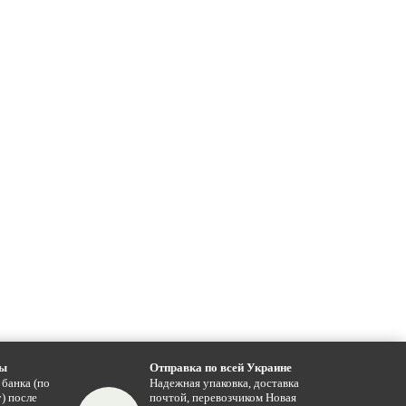
ты
Отправка по всей Украине
 банка (по
Надежная упаковка, доставка
) после
почтой, перевозчиком Новая