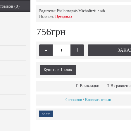
тзывов (0)
Родители:
Phalaenopsis Micholitzii × sib
Наличие:
Предзаказ
756грн
-
+
ЗАКА
Купить в 1 клик
В закладки
В сравнени
0 отзывов
Написать отзыв
/
share