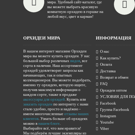
мира. Удобный сайт-каталог, где
вы можете выбрать красивую
комнатную орхидею в горшке на
любой вкус, цвет и карман!
ОРХИДЕИ МИРА
ИНФОРМАЦИЯ
В нашем интернет магазине Орхидеи
О нас
мира вы можете купить орхидеи. У нас
Как купить?
большой выбор различных
видов
, все
Оплата
сорта в наличии. Наш ассортимент
орхидей удовлетворит запросы как
Доставка
начинающих, так и опытных
Возврат и обмен
коллекционеров. Вы можете подобрать,
FAQ
именно ту орхидею, которую ищите,
получив максимум информации о
Орхидеи оптом
каждом сорте, также в продаже
УСЛОВИЯ ДЛЯ ПО
аксессуары для орхидей
. Купить или
Facebook
заказать орхидеи
по интернету с нами
стало удобно, просто и надёжно -
Группа Facebook
имеем многочисленные
отзывы наших
Instagram
клиентов
. Узнать больше об орхидеях
Youtube
можно в
нашем блоге
.
Выбирайте всё, что вам нравится!
Viber
Мы подберём лучшие экземпляры из