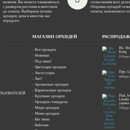
наличия. Вы можете ознакомиться
согласования всех детал
с размером растения и качеством
Отправка орхидей тольк
до оплаты. Выбираем лучшие
оплаты, наложенного пл
орхидеи, цена и качество вас
порадуют.
МАГАЗИН ОРХИДЕЙ
РАСПРОДА
Blc. Me
Все орхидеи
Kang
Новинки
575грн
Под заказ!
Цветущие орхидеи
Dtps. L
Аксессуары
600грн
Хит!
Ароматные орхидеи
Вариегатные орхидеи
ЛЬЗОВАТЕЛЕЙ
Phal. J
Крупные орхидеи
Lioulin
Орхидеи стандарты
уценка
Миди орхидеи
756грн
Мини орхидеи
Биг липы
Бабочки