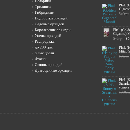
Пелорики
Phal. (
Трилипсы
Gigante
Гибридные
540грн
Подростки орхидей
Садовые орхидеи
Королевские орхидеи
Phal. (Gold
Gigantea) M
Уценка орхидей
35
540грн
Распродажа
до 200 грн.
Phal. (
Mituo 
У нас цвели
550грн
Фласки
Сеянцы орхидей
Драгоценные орхидеи
Phal. (
Stuartia
уценка
1080гр