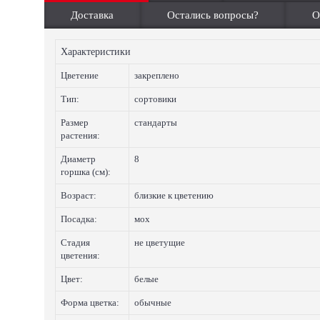
Доставка
Остались вопросы?
О
Характеристики
Цветение
закреплено
Тип:
сортовики
Размер
стандарты
растения:
Диаметр
8
горшка (см):
Возраст:
близкие к цветению
Посадка:
мох
Стадия
не цветущие
цветения:
Цвет:
белые
Форма цветка:
обычные