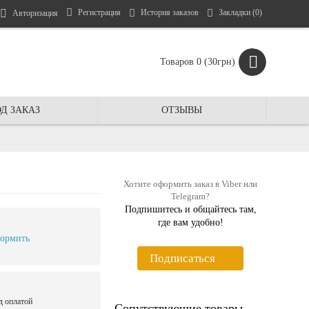
Регистрация
История заказов
Закладки (
0
)
Авторизация
Товаров 0 (30грн)
Д ЗАКАЗ
ОТЗЫВЫ
Хотите оформить заказ в Viber или
Telegram?
Подпишитесь и общайтесь там,
где вам удобно!
ормить
Подписаться
д оплатой
Сопутствующие товары