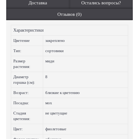
Доставка
Остались вопросы?
Отзывов (0)
Характеристики
Цветение
закреплено
Тип:
сортовики
Размер
миди
растения:
Диаметр
8
горшка (см):
Возраст:
близкие к цветению
Посадка:
мох
Стадия
не цветущие
цветения:
Цвет:
фиолетовые