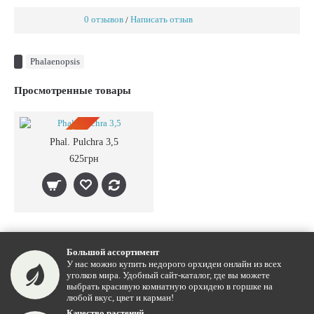
0 отзывов
Написать отзыв
/
Phalaenopsis
Просмотренные товары
ПРЕДЗАКАЗ
Phal. Pulchra 3,5
625грн
Большой ассортимент
У нас можно купить недорого орхидеи онлайн из всех
уголков мира. Удобный сайт-каталог, где вы можете
выбрать красивую комнатную орхидею в горшке на
любой вкус, цвет и карман!
Качество растений