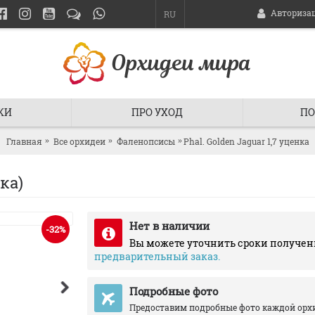
Авториза
RU
КИ
ПРО УХОД
ПО
Главная
Все орхидеи
Фаленопсисы
Phal. Golden Jaguar 1,7 уценка
ка)
Нет в наличии
-32%
Вы можете уточнить сроки получен
предварительный заказ.
Подробные фото
Предоставим подробные фото каждой орх