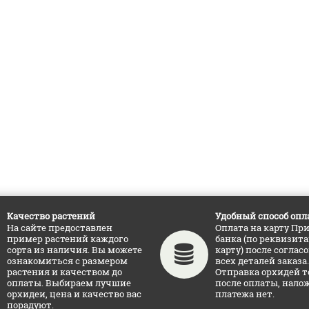
Качество растений
Удобный способ опл
На сайте предоставлен
Оплата на карту Пр
пример растений каждого
банка (по реквизит
сорта из наличия. Вы можете
карту) после соглас
ознакомиться с размером
всех деталей заказа.
растения и качеством до
Отправка орхидей т
оплаты. Выбираем лучшие
после оплаты, нало
орхидеи, цена и качество вас
платежа нет.
порадуют.