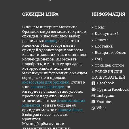
ОРХИДЕИ МИРА
ИНФОРМАЦИЯ
В нашем интернет магазине
О нас
Орхидеи мира вы можете купить
Как купить?
орхидеи. У нас большой выбор
Оплата
различных
видов
, все сорта в
наличии. Наш ассортимент
Доставка
орхидей удовлетворит запросы
Возврат и обмен
как начинающих, так и опытных
FAQ
коллекционеров. Вы можете
подобрать, именно ту орхидею,
Орхидеи оптом
которую ищите, получив
УСЛОВИЯ ДЛЯ
максимум информации о каждом
ПОЛЬЗОВАТЕЛЕЙ
сорте, также в продаже
аксессуары для орхидей
. Купить
Facebook
или
заказать орхидеи
по
Группа Facebook
интернету с нами стало удобно,
Instagram
просто и надёжно - имеем
многочисленные
отзывы наших
Youtube
клиентов
. Узнать больше об
Viber
орхидеях можно в
нашем блоге
.
Выбирайте всё, что вам
нравится!
Мы подберём лучшие
экземпляры из наличия!