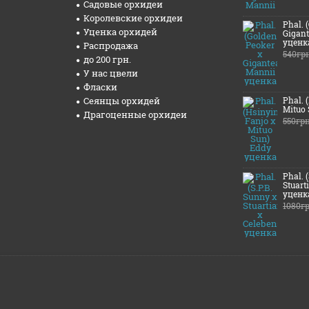
Садовые орхидеи
Королевские орхидеи
Phal. 
Уценка орхидей
Gigant
уценк
Распродажа
540гр
до 200 грн.
У нас цвели
Фласки
Сеянцы орхидей
Phal. 
Mituo
Драгоценные орхидеи
550гр
Phal. 
Stuart
уценк
1080г