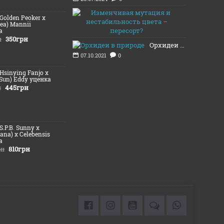
Изменчивая
(Golden Peoker x
20.11.2021
ea) Mannii
а
350грн
н
Орхидеи в природе
07.10.2021
0
(Hsinying Fanjo x
 Sun) Eddy уценка
445грн
н
(S.P.B. Sunny х
iana) x Celebensis
а
810грн
рн