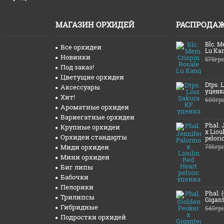
МАГАЗИН ОРХИДЕЙ
РАСПРОДА
Blc. M
Все орхидеи
Lu Ka
Новинки
575гр
Под заказ!
Цветущие орхидеи
Dtps. 
Аксессуары
уценк
Хит!
600гр
Ароматные орхидеи
Вариегатные орхидеи
Phal. 
Крупные орхидеи
x Liou
Орхидеи стандарты
pelori
Миди орхидеи
756гр
Мини орхидеи
Биг липы
Бабочки
Пелорики
Phal. 
Трилипсы
Gigant
Гибридные
540гр
Подростки орхидей