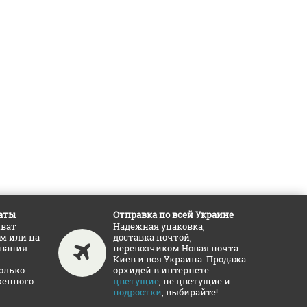
аты
Отправка по всей Украине
иват
Надежная упаковка,
ам или на
доставка почтой,
ования
перевозчиком Новая почта
Киев и вся Украина. Продажа
олько
орхидей в интернете -
женного
цветущие
, не цветущие и
подростки
, выбирайте!