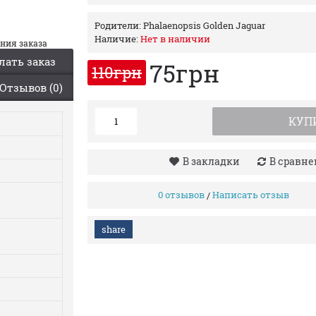
Родители:
Phalaenopsis Golden Jaguar
Наличие:
Нет в наличии
ания заказа
лать заказ
75грн
110грн
Отзывов (0)
КУП
В закладки
В сравн
0 отзывов
Написать отзыв
/
share