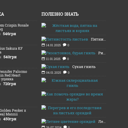
ЖА
ПОЛЕЗНО ЗНАТЬ
em Crispin Rosale
Жёсткая во
ng
16.01.2025
546грн
н
Пятнистость листьев
14.01.2025
0
Lius Sakura KF
а
Ризоктониоз, бурая гниль
540грн
н
11.01.2025
0
Сухая гниль
Jennifer Palormo
04.01.2025
0
lin Red Heart
c уценка
Южная скл
720грн
н
03.01.2025
Как помочь
13.08.2024
Перегрев и
(Golden Peoker x
12.08.2024
ea) Mannii
450грн
н
Летнее цветение орхидей
26.07.2024
0