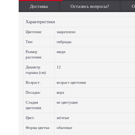
Доставка
Остались вопросы?
О
Характеристики
Цветение
закреплено
Тип:
гибриды
Размер
миди
растения:
Диаметр
12
горшка (см):
Возраст:
возраст цветения
Посадка:
кора
Стадия
не цветущие
цветения:
Цвет:
жёлтые
Форма цветка:
обычные