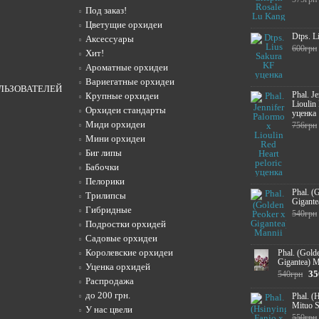
Под заказ!
Цветущие орхидеи
Dtps. L
Аксессуары
600грн
Хит!
Ароматные орхидеи
Вариегатные орхидеи
ЛЬЗОВАТЕЛЕЙ
Phal. J
Крупные орхидеи
Lioulin
Орхидеи стандарты
уценка
Миди орхидеи
756грн
Мини орхидеи
Биг липы
Бабочки
Пелорики
Phal. (
Трилипсы
Gigante
Гибридные
540грн
Подростки орхидей
Садовые орхидеи
Королевские орхидеи
Phal. (Gold
Gigantea) M
Уценка орхидей
35
540грн
Распродажа
до 200 грн.
Phal. (
Mituo 
У нас цвели
550грн