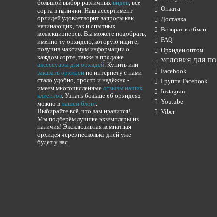
большой выбор различных
видов
, все
Оплата
сорта в наличии. Наш ассортимент
орхидей удовлетворит запросы как
Доставка
начинающих, так и опытных
Возврат и обмен
коллекционеров. Вы можете подобрать,
FAQ
именно ту орхидею, которую ищите,
получив максимум информации о
Орхидеи оптом
каждом сорте, также в продаже
УСЛОВИЯ ДЛЯ ПО
аксессуары для орхидей
. Купить или
Facebook
заказать орхидеи
по интернету с нами
стало удобно, просто и надёжно -
Группа Facebook
имеем многочисленные
отзывы наших
Instagram
клиентов
. Узнать больше об орхидеях
Youtube
можно в
нашем блоге
.
Выбирайте всё, что вам нравится!
Viber
Мы подберём лучшие экземпляры из
наличия! Эксклюзивная комнатная
орхидея через несколько дней уже
будет у вас.