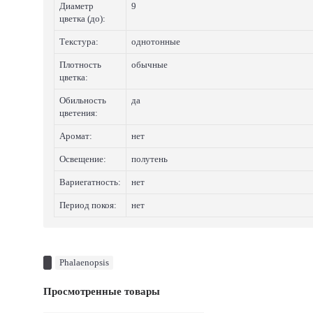
Диаметр
9
цветка (до):
Текстура:
однотонные
Плотность
обычные
цветка:
Обильность
да
цветения:
Аромат:
нет
Освещение:
полутень
Вариегатность:
нет
Период покоя:
нет
Phalaenopsis
Просмотренные товары