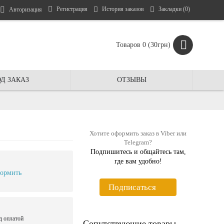
Регистрация
История заказов
Закладки (
0
)
Авторизация
Товаров 0 (30грн)
Д ЗАКАЗ
ОТЗЫВЫ
Хотите оформить заказ в Viber или
Telegram?
Подпишитесь и общайтесь там,
где вам удобно!
ормить
Подписаться
д оплатой
Сопутствующие товары