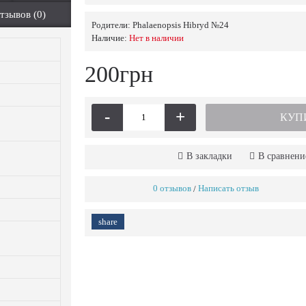
тзывов (0)
Родители:
Phalaenopsis Hibryd №24
Наличие:
Нет в наличии
200грн
-
+
КУП
В закладки
В сравнени
0 отзывов
Написать отзыв
/
share