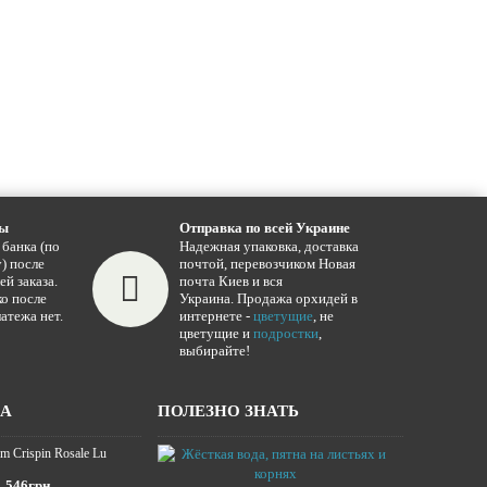
ты
Отправка по всей Украине
 банка (по
Надежная упаковка, доставка
) после
почтой, перевозчиком Новая
ей заказа.
почта Киев и вся
о после
Украина. Продажа орхидей в
атежа нет.
интернете -
цветущие
, не
цветущие и
подростки
,
выбирайте!
ЖА
ПОЛЕЗНО ЗНАТЬ
m Crispin Rosale Lu
Жёсткая вода,
16.01.2025
546грн