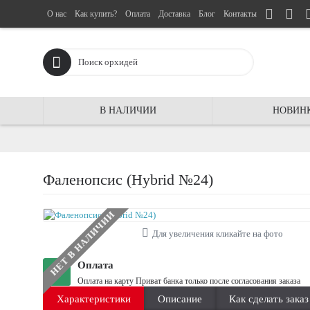
О нас
Как купить?
Оплата
Доставка
Блог
Контакты
В НАЛИЧИИ
НОВИН
Фаленопсис (Hybrid №24)
НЕТ В НАЛИЧИИ
Для увеличения кликайте на фото
Оплата
Оплата на карту Приват банка только после согласования заказа
Характеристики
Описание
Как сделать заказ