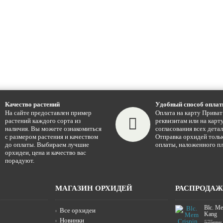
Качество растений
Удобный способ опла
На сайте предоставлен пример
Оплата на карту Приват
растений каждого сорта из
реквизитам или на карту
наличия. Вы можете ознакомиться
согласования всех детал
с размером растения и качеством
Отправка орхидей тольк
до оплаты. Выбираем лучшие
оплаты, наложенного пл
орхидеи, цена и качество вас
порадуют.
МАГАЗИН ОРХИДЕЙ
РАСПРОДА
Blc. Me
Все орхидеи
Kang
Новинки
575грн