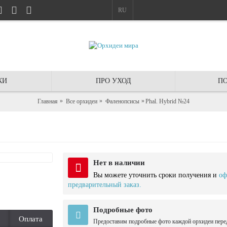
RU
КИ
ПРО УХОД
ПО
Главная
Все орхидеи
Фаленопсисы
Phal. Hybrid №24
Нет в наличии
Вы можете уточнить сроки получения и
оф
предварительный заказ.
Подробные фото
Оплата
Предоставим подробные фото каждой орхидеи пере