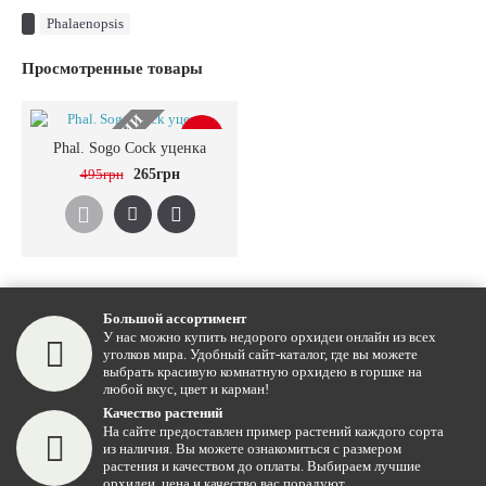
Phalaenopsis
Просмотренные товары
НЕТ В НАЛИЧИИ
-46%
Phal. Sogo Cock уценка
495грн
265грн
Большой ассортимент
У нас можно купить недорого орхидеи онлайн из всех
уголков мира. Удобный сайт-каталог, где вы можете
выбрать красивую комнатную орхидею в горшке на
любой вкус, цвет и карман!
Качество растений
На сайте предоставлен пример растений каждого сорта
из наличия. Вы можете ознакомиться с размером
растения и качеством до оплаты. Выбираем лучшие
орхидеи, цена и качество вас порадуют.