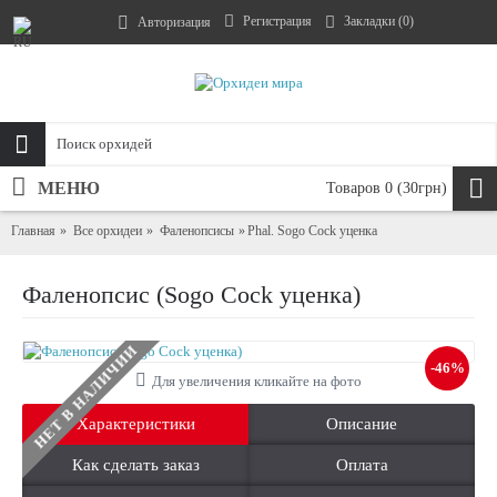
Регистрация
Закладки (
0
)
Авторизация
МЕНЮ
Товаров 0 (30грн)
Главная
Все орхидеи
Фаленопсисы
Phal. Sogo Cock уценка
Фаленопсис (Sogo Cock уценка)
НЕТ В НАЛИЧИИ
-46%
Для увеличения кликайте на фото
Характеристики
Описание
Как сделать заказ
Оплата