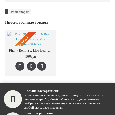
Phalaenopsis
Просмотренные товары
ПРЕДЗАКАЗ
Phal. (Bellina x LDs Bear Queen) x Zheng Min Tyrannosaurus
360грн
Большой ассортимент
У нас можно купить недорого орхидеи онлайн из всех
уголков мира. Удобный сайт-каталог, где вы можете
выбрать красивую комнатную орхидею в горшке на
любой вкус, цвет и карман!
Качество растений