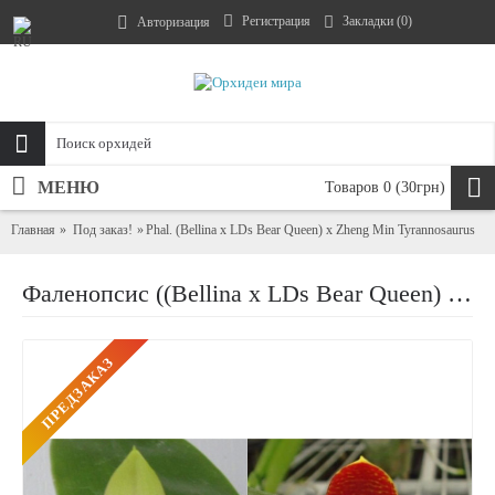
Регистрация
Закладки (
0
)
Авторизация
МЕНЮ
Товаров 0 (30грн)
Главная
Под заказ!
Phal. (Bellina x LDs Bear Queen) x Zheng Min Tyrannosaurus
Фаленопсис ((Bellina x LDs Bear Queen) x Zheng Min Tyrannosaurus)
ПРЕДЗАКАЗ