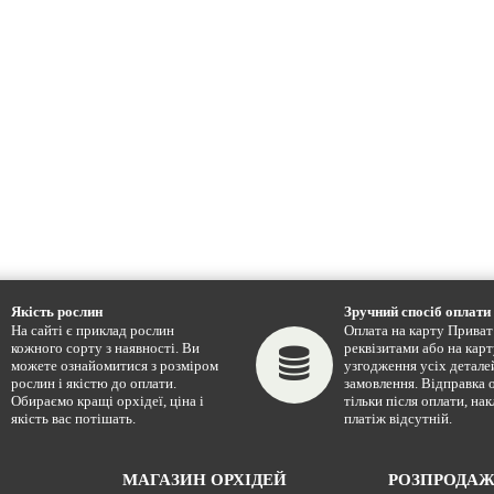
Якість рослин
Зручний спосіб оплати
На сайті є приклад рослин
Оплата на карту Приват 
кожного сорту з наявності. Ви
реквізитами або на карт
можете ознайомитися з розміром
узгодження усіх детале
рослин і якістю до оплати.
замовлення. Відправка 
Обираємо кращі орхідеї, ціна і
тільки після оплати, на
якість вас потішать.
платіж відсутній.
МАГАЗИН ОРХІДЕЙ
РОЗПРОДА