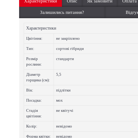
Характеристики
Опис
Як замовити
Оплата
Залишились питання?
Відгук
Характеристики
Цвiтiння:
не закріплено
Тип:
сортові гібриди
Розмір
стандарти
рослини:
Діаметр
5,5
горщика (см):
Вік:
підлітки
Посадка:
мох
Стадія
не квітучі
цвітіння:
Колip:
невідомо
Форма квітки:
невідомо