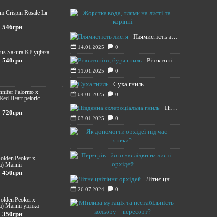
m Crispin Rosale Lu
Жорстка вода,
16.01.2025
546грн
Плямистість листя
14.01.2025
0
ius Sakura KF уцінка
540грн
Різоктоніоз, бура гниль
11.01.2025
0
Суха гниль
ennifer Palormo x
04.01.2025
0
 Red Heart peloric
Південна склероціальна гниль
720грн
03.01.2025
0
Як допомогти
13.08.2024
Перегрів і йо
Golden Peoker x
a) Mannii
12.08.2024
450грн
Літнє цвітіння орхідей
26.07.2024
0
Golden Peoker x
Мінлива мута
a) Mannii уцінка
350грн
20.11.2021