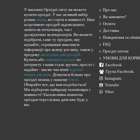
У магазині Орхідеї світу ви можете
Про нас
купити орхідеї. У нас великий вибір
Як замовити?
різних
видів
, всі сорти в наявності. Наш
Оплата
асортимент орхідей задовольнить
запити як початківців, так і
Доставка
досвідчених колекціонерів. Ви можете
Повернення та обмін
підібрати, саме ту орхідею, яку
FAQ
шукайте, отримавши максимум
інформації про кожну рослину, також у
Орхідеї оптом
продажу
аксесуари для орхідей
.
УМОВИ ДЛЯ КОРИ
Купити або
замовити орхідеї
по
інтернету з нами стало зручно, просто і
Facebook
надійно - маємо численні
відгуки
Група Facebook
наших клієнтів
. Дізнатися більше про
Instagram
орхідеї можна у нашому
блозі
.
Обирайте все, що вам подобається!
Youtube
Ми підберемо найкращі екземпляри з
Viber
наявності! Ексклюзивна кімнатна
орхідея через кілька днів вже буде у
вас.