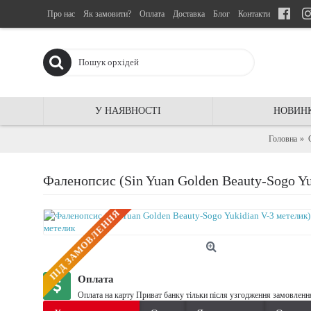
Про нас
Як замовити?
Оплата
Доставка
Блог
Контакти
У НАЯВНОСТІ
НОВИН
Головна
Фаленопсис (Sin Yuan Golden Beauty-Sogo Yu
ПIД ЗАМОВЛЕННЯ
Оплата
Оплата на карту Приват банку тільки після узгодження замовленн