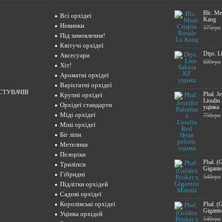
Blc. Me
Всі орхідеї
Kang
Новинки
575грн
Під замовлення!
Квітучі орхідеї
Dtps. L
Аксесуари
600грн
Хіт!
Ароматні орхідеї
Варієгатні орхідеї
СТУВАЧІВ
Phal. J
Крупні орхідеї
Lioulin
Орхідеї стандарти
уцінка
Міді орхідеї
756грн
Міні орхідеї
Біг ліпи
Метелики
Пелоріки
Phal. (
Триліпси
Gigante
Гібридні
540грн
Підлітки орхідей
Садові орхідеї
Королівські орхідеї
Phal. (
Gigante
Уцінка орхідей
540грн