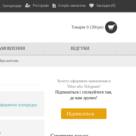
Реєстрація
Історія замовлень
Закладки (
0
)
Авторизація
Товарів 0 (30грн)
ЗАМОВЛЕННЯ
ВIДГУКИ
dian метелик
Хочете оформити замовлення в
Viber або Telegram?
Підпишіться і спiлкуйтеся там,
де вам зручно!
оформити попереднє
Пiдписаться
ю
Смотрите также