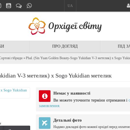
UA
КИ
ПРО ДОГЛЯД
ПІД 
Сортові гібриди
Phal. (Sin Yuan Golden Beauty-Sogo Yukidian V-3 метелик) x Sogo Yuki
kidian V-3 метелик) x Sogo Yukidian метелик
Немає у наявності
Ви можете уточнити терміни отримання і
замовлення.
Детальні фото
я
Надамо докладні фото кожної орхідеї перед оплато