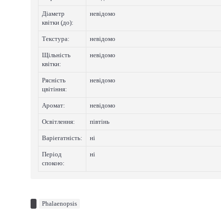
Діаметр
невідомо
квітки (до):
Текстура:
невідомо
Щільність
невідомо
квітки:
Рясність
невідомо
цвітіння:
Аромат:
невідомо
Освітлення:
півтінь
Варіегатнicть:
нi
Період
нi
спокою:
Phalaenopsis