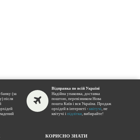
Відправка по всій Україні
банку (за
Надійна упаковка, доставка
у) після
поштою, перевізником Нова
й
пошта Київ і вся Україна. Продаж
орхідей
орхідей в інтернеті -
квітучі
, не
кладений
квітучі і
підлітки
, вибирайте!
Ж
КОРИСНО ЗНАТИ