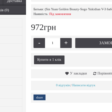
Доставка
Батьки:
(Sin Yuan Golden Beauty-Sogo Yukidian V-3 баб
ів (0)
Наявність:
Пiд замовлення
972грн
-
+
ЗАМО
Купити в 1 клiк
У закладки
Порівнят
0 відгуків
Написати відгук
/
share