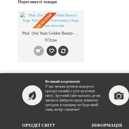
Переглянуті товари
ПIД ЗАМОВЛЕННЯ
Phal. (Sin Yuan Golden Beauty-Sogo Yukidian V-3 метелик) x Sogo Yukidian метелик..
972грн
Великий асортимент
У нас можна купити недорого
орхідеї онлайн з усіх куточків
світу. Зручний сайт-каталог, де ви
зможете вибрати гарну кімнатну
орхідею в горщику на будь-який
смак, колір і кишеню!
ОРХІДЕЇ СВІТУ
ІНФОРМАЦІЯ