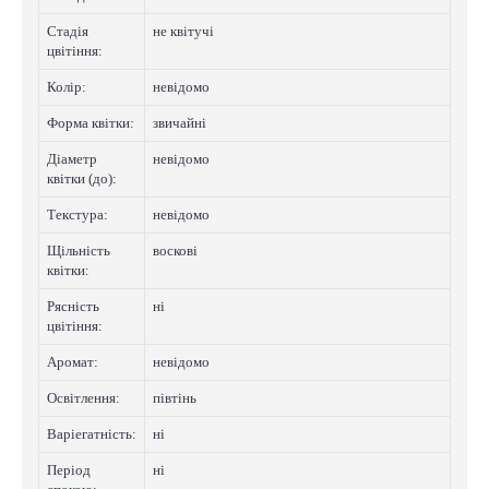
Стадія
не квітучі
цвітіння:
Колip:
невідомо
Форма квітки:
звичайні
Діаметр
невідомо
квітки (до):
Текстура:
невідомо
Щільність
восковi
квітки:
Рясність
нi
цвітіння:
Аромат:
невідомо
Освітлення:
півтінь
Варіегатнicть:
нi
Період
нi