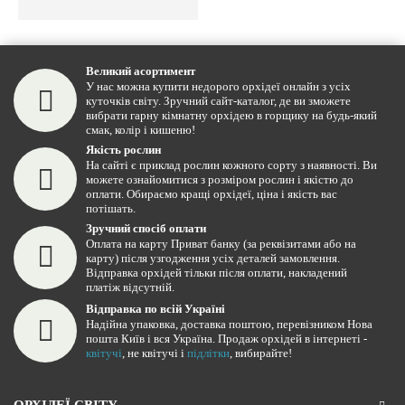
Великий асортимент
У нас можна купити недорого орхідеї онлайн з усіх
куточків світу. Зручний сайт-каталог, де ви зможете
вибрати гарну кімнатну орхідею в горщику на будь-який
смак, колір і кишеню!
Якість рослин
На сайті є приклад рослин кожного сорту з наявності. Ви
можете ознайомитися з розміром рослин і якістю до
оплати. Обираємо кращі орхідеї, ціна і якість вас
потішать.
Зручний спосіб оплати
Оплата на карту Приват банку (за реквізитами або на
карту) після узгодження усіх деталей замовлення.
Відправка орхідей тільки після оплати, накладений
платіж відсутній.
Відправка по всій Україні
Надійна упаковка, доставка поштою, перевізником Нова
пошта Київ і вся Україна. Продаж орхідей в інтернеті -
квітучі
, не квітучі і
підлітки
, вибирайте!