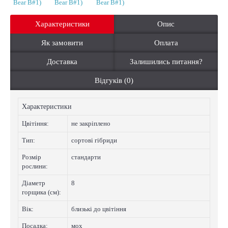
Характеристики
Опис
Як замовити
Оплата
Доставка
Залишились питання?
Відгуків (0)
Характеристики
Цвiтiння:
не закріплено
Тип:
сортові гібриди
Розмір
стандарти
рослини:
Діаметр
8
горщика (см):
Вік:
близькі до цвітіння
Посадка:
мох