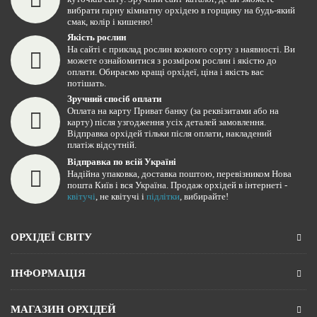
вибрати гарну кімнатну орхідею в горщику на будь-який
смак, колір і кишеню!
Якість рослин
На сайті є приклад рослин кожного сорту з наявності. Ви
можете ознайомитися з розміром рослин і якістю до
оплати. Обираємо кращі орхідеї, ціна і якість вас
потішать.
Зручний спосіб оплати
Оплата на карту Приват банку (за реквізитами або на
карту) після узгодження усіх деталей замовлення.
Відправка орхідей тільки після оплати, накладений
платіж відсутній.
Відправка по всій Україні
Надійна упаковка, доставка поштою, перевізником Нова
пошта Київ і вся Україна. Продаж орхідей в інтернеті -
квітучі
, не квітучі і
підлітки
, вибирайте!
ОРХІДЕЇ СВІТУ
ІНФОРМАЦІЯ
МАГАЗИН ОРХІДЕЙ