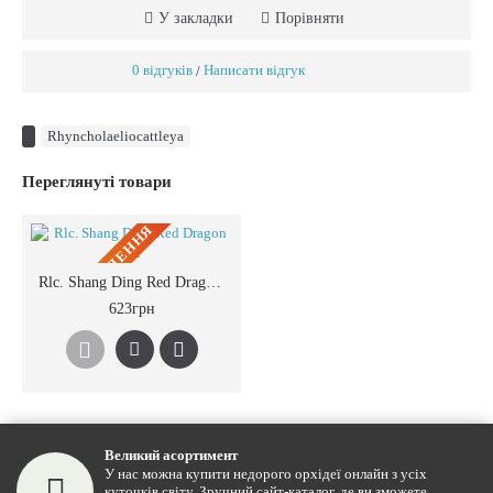
У закладки
Порівняти
0 відгуків
Написати відгук
/
Rhyncholaeliocattleya
Переглянуті товари
ПIД ЗАМОВЛЕННЯ
Rlc. Shang Ding Red Dragon №1
623грн
Великий асортимент
У нас можна купити недорого орхідеї онлайн з усіх
куточків світу. Зручний сайт-каталог, де ви зможете