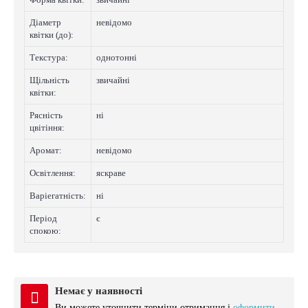
Діаметр
невідомо
квітки (до):
Текстура:
однотонні
Щільність
звичайні
квітки:
Рясність
нi
цвітіння:
Аромат:
невідомо
Освітлення:
яскраве
Варіегатнicть:
нi
Період
є
спокою:
Немає у наявності
Ви можете уточнити терміни отримання і
оформити