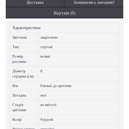
Доставка
Залишились питання?
Відгуків (0)
Характеристики
Цвiтiння:
закріплено
Тип:
сортові
Розмір
великі
рослини:
Діаметр
8
горщика (см):
Вік:
близькі до цвітіння
Посадка:
мох
Стадія
не квітучі
цвітіння:
Колip:
бордові
Форма квітки:
звичайні