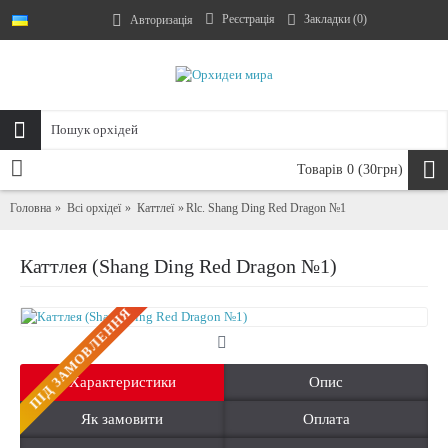
Реєстрація
Закладки (
0
)
Авторизація
Товарів 0 (30грн)
Головна
Всі орхідеї
Каттлеї
Rlc. Shang Ding Red Dragon №1
Каттлея (Shang Ding Red Dragon №1)
ПIД ЗАМОВЛЕННЯ
Характеристики
Опис
Як замовити
Оплата