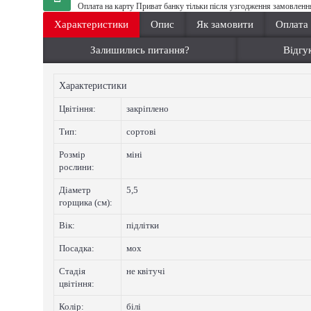
Оплата на карту Приват банку тільки після узгодження замовленн
Характеристики
Опис
Як замовити
Оплата
Залишились питання?
Відгук
Характеристики
Цвiтiння:
закріплено
Тип:
сортові
Розмір
міні
рослини:
Діаметр
5,5
горщика (см):
Вік:
підлітки
Посадка:
мох
Стадія
не квітучі
цвітіння:
Колip:
білі