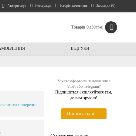
Реєстрація
Історія замовлень
Закладки (
0
)
Авторизація
Товарів 0 (30грн)
ЗАМОВЛЕННЯ
ВIДГУКИ
Хочете оформити замовлення в
Viber або Telegram?
Підпишіться і спiлкуйтеся там,
де вам зручно!
оформити попереднє
Пiдписаться
ю
Смотрите также