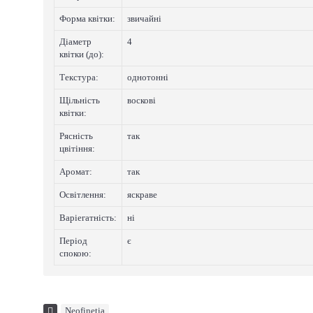
Форма квітки:
звичайні
Діаметр
4
квітки (до):
Текстура:
однотонні
Щільність
восковi
квітки:
Рясність
так
цвітіння:
Аромат:
так
Освітлення:
яскраве
Варіегатнicть:
нi
Період
є
спокою:
Neofinetia