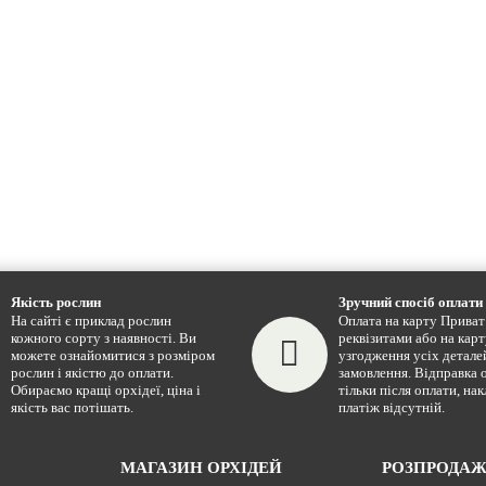
Якість рослин
Зручний спосіб оплати
На сайті є приклад рослин
Оплата на карту Приват 
кожного сорту з наявності. Ви
реквізитами або на карт
можете ознайомитися з розміром
узгодження усіх детале
рослин і якістю до оплати.
замовлення. Відправка 
Обираємо кращі орхідеї, ціна і
тільки після оплати, на
якість вас потішать.
платіж відсутній.
МАГАЗИН ОРХІДЕЙ
РОЗПРОДА