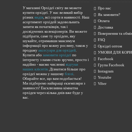
У магазині Орхідеї світу ви можете
Про нас
купити орхідеї. У нас великий вибір
Як замовити?
різних
видів
, всі сорти в наявності. Наш
Оплата
асортимент орхідей задовольнить
запити як початківців, так і
Доставка
досвідчених колекціонерів. Ви можете
Повернення та обмі
підібрати, саме ту орхідею, яку
FAQ
шукайте, отримавши максимум
інформації про кожну рослину, також у
Орхідеї оптом
продажу
аксесуари для орхідей
.
УМОВИ ДЛЯ КОРИ
Купити або
замовити орхідеї
по
Facebook
інтернету з нами стало зручно, просто і
надійно - маємо численні
відгуки
Група Facebook
наших клієнтів
. Дізнатися більше про
Instagram
орхідеї можна у нашому
блозі
.
Youtube
Обирайте все, що вам подобається!
Ми підберемо найкращі екземпляри з
Viber
наявності! Ексклюзивна кімнатна
орхідея через кілька днів вже буде у
вас.