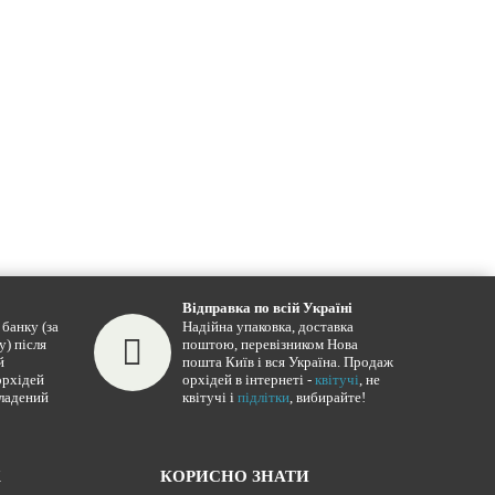
Відправка по всій Україні
банку (за
Надійна упаковка, доставка
у) після
поштою, перевізником Нова
й
пошта Київ і вся Україна. Продаж
орхідей
орхідей в інтернеті -
квітучі
, не
кладений
квітучі і
підлітки
, вибирайте!
Ж
КОРИСНО ЗНАТИ