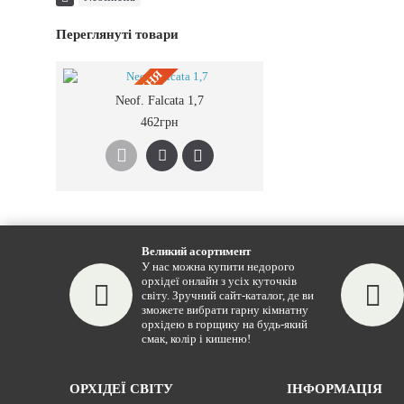
Переглянуті товари
ПIД ЗАМОВЛЕННЯ
Neof. Falcata 1,7
462грн
Великий асортимент
У нас можна купити недорого
орхідеї онлайн з усіх куточків
світу. Зручний сайт-каталог, де ви
зможете вибрати гарну кімнатну
орхідею в горщику на будь-який
смак, колір і кишеню!
ОРХІДЕЇ СВІТУ
ІНФОРМАЦІЯ