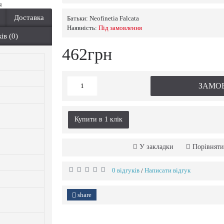
я
Доставка
Батьки:
Neofinetia Falcata
Наявність:
Пiд замовлення
ів (0)
462грн
ЗАМО
Купити в 1 клiк
У закладки
Порівняти
0 відгуків
Написати відгук
/
share