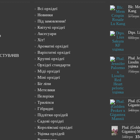
Blc. Me
Всі орхідеї
Kang
Новинки
575грн
Під замовлення!
Квітучі орхідеї
Dtps. L
Аксесуари
н
600грн
Хіт!
Ароматні орхідеї
Варієгатні орхідеї
СТУВАЧІВ
Phal. J
Крупні орхідеї
Lioulin
Орхідеї стандарти
уцінка
Міді орхідеї
756грн
Міні орхідеї
Біг ліпи
Метелики
Пелоріки
Phal. (
Триліпси
Gigante
Гібридні
540грн
Підлітки орхідей
Садові орхідеї
Королівські орхідеї
Phal. (Gold
Gigantea) M
Уцінка орхідей
35
540грн
Розпродаж