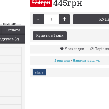
445грн
524грн
-
+
КУП
ння замовлення
Оплата
Купити в 1 клiк
ідгуків (2)
У закладки
Порівн
2 відгуків
Написати відгук
/
share