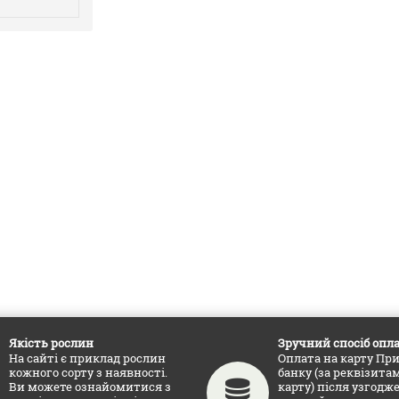
Якість рослин
Зручний спосіб опл
На сайті є приклад рослин
Оплата на карту Пр
кожного сорту з наявності.
банку (за реквізитам
Ви можете ознайомитися з
карту) після узгодж