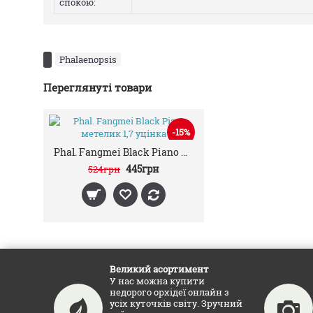
спокою:
Phalaenopsis
Переглянуті товари
-15%
Phal. Fangmei Black Piano метелик 1,7 уцінка
445грн
524грн
Великий асортимент
У нас можна купити
недорого орхідеї онлайн з
усіх куточків світу. Зручний