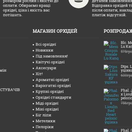
розміром рослин і якістю до
деталей замовлення
оплати. Обираємо кращі
Відправка орхідей т
орхідеї, ціна і якість вас
після оплати, накл
потішать.
платіж відсутній.
МАГАЗИН ОРХІДЕЙ
РОЗПРОДА
Blc. M
Всі орхідеї
Lu Ka
Новинки
575гр
Під замовлення!
Квітучі орхідеї
Dtps. 
Аксесуари
мін
уцінк
Хіт!
600гр
Ароматні орхідеї
Варієгатні орхідеї
СТУВАЧІВ
Phal. 
Крупні орхідеї
x Liou
Орхідеї стандарти
pelori
Міді орхідеї
756гр
Міні орхідеї
Біг ліпи
Метелики
Пелоріки
Phal. 