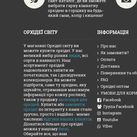
сайт-каталог, де ви зможете
вибрати гарну кімнатну
орхідею в горщику на будь-
який смак, колір і кишеню!
ОРХІДЕЇ СВІТУ
ІНФОРМАЦІЯ
У магазині Орхідеї світу ви
Про нас
можете купити орхідеї. У нас
Як замовити?
великий вибір різних
видів
, всі
Оплата
сорти в наявності. Наш
асортимент орхідей
Доставка
задовольнить запити як
Повернення та об
початківців, так і досвідчених
FAQ
колекціонерів. Ви можете
підібрати, саме ту орхідею, яку
Орхідеї оптом
шукайте, отримавши максимум
УМОВИ ДЛЯ КОРИ
інформації про кожну рослину,
також у продажу
аксесуари для
Facebook
орхідей
. Купити або
замовити
Група Facebook
орхідеї
по інтернету з нами стало
Instagram
зручно, просто і надійно - маємо
численні
відгуки наших клієнтів
.
Youtube
Дізнатися більше про орхідеї
Viber
можна у нашому
блозі
.
Обирайте все, що вам