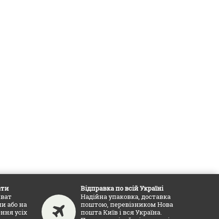
ати
Відправка по всій Україні
иват
Надійна упаковка, доставка
и або на
поштою, перевізником Нова
ення усіх
пошта Київ і вся Україна.