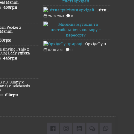
12.08.2024
ea) Mannii
450грн
н
Літнє цвітіння орхідей
26.07.2024
0
Мінлива му
lden Peoker x
20.11.2021
 Mannii
50грн
Орхідеї у природі
(Hsinying Fanjo x
07.10.2021
0
Sun) Eddy уцінка
445грн
н
(S.P.B. Sunny х
iana) x Celebensis
а
810грн
рн