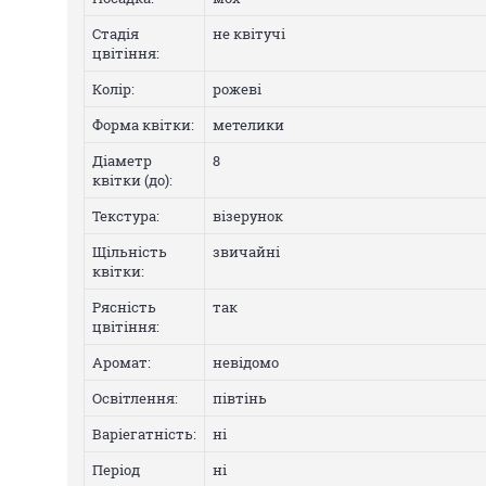
Стадія
не квітучі
цвітіння:
Колip:
рожеві
Форма квітки:
метелики
Діаметр
8
квітки (до):
Текстура:
візерунок
Щільність
звичайні
квітки:
Рясність
так
цвітіння:
Аромат:
невідомо
Освітлення:
півтінь
Варіегатнicть:
нi
Період
нi