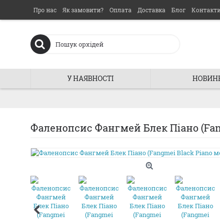
Про нас
Як замовити?
Оплата
Доставка
Блог
Контакт
У НАЯВНОСТІ
НОВИН
Фаленопсис Фангмей Блек Піано (Fan