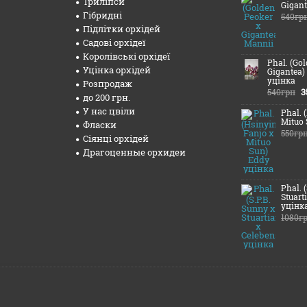
Триліпси
Gigant
Гібридні
540гр
Підлітки орхідей
Садові орхідеї
Королівські орхідеї
Phal. (Go
Уцінка орхідей
Gigantea)
уцінка
Розпродаж
3
540грн
до 200 грн.
У нас цвіли
Phal. 
Mituo 
Фласки
550гр
Сіянці орхідей
Драгоценные орхидеи
Phal. 
Stuart
уцінк
1080г