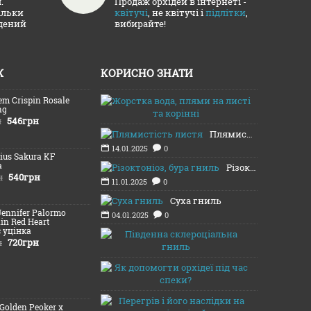
.
Продаж орхідей в інтернеті -
ільки
квітучі
, не квітучі і
підлітки
,
адений
вибирайте!
Ж
КОРИСНО ЗНАТИ
em Crispin Rosale
Жорстка вод
ng
16.01.2025
546грн
н
Плямистість листя
14.01.2025
0
Lius Sakura KF
а
Різоктоніоз, бура гниль
540грн
н
11.01.2025
0
Суха гниль
Jennifer Palormo
04.01.2025
0
lin Red Heart
c уцінка
Південна с
720грн
н
03.01.2025
Як допомогт
13.08.2024
Перегрів і 
(Golden Peoker x