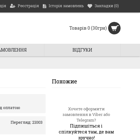
ція
Реєстрація
Історія замовлень
Закладки (
0
)
Товарів 0 (30грн)
ЗАМОВЛЕННЯ
ВIДГУКИ
Похожие
ед оплатою
Хочете оформити
замовлення в Viber або
Telegram?
Перегляд: 21003
Підпишіться і
спiлкуйтеся там, де вам
зручно!