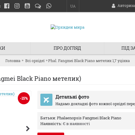
Авториза
и
UA
КИ
ПРО ДОГЛЯД
ПІД 
Головна
Всі орхідеї
Phal. Fangmei Black Piano метелик 1,7 уцінка
gmei Black Piano метелик)
Детальні фото
-15%
Надамо докладні фото кожної орхідеї пер
Батьки:
Phalaenopsis Fangmei Black Piano
Наявність:
Є в наявності