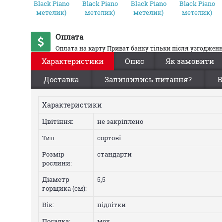
Оплата
Оплата на карту Приват банку тільки після узгодже
Характеристики
Опис
Як замовити
Доставка
Залишились питання?
В
Характеристики
Цвiтiння:
не закріплено
Тип:
сортові
Розмір
стандарти
рослини:
Діаметр
5,5
горщика (см):
Вік:
підлітки
Посадка:
мох