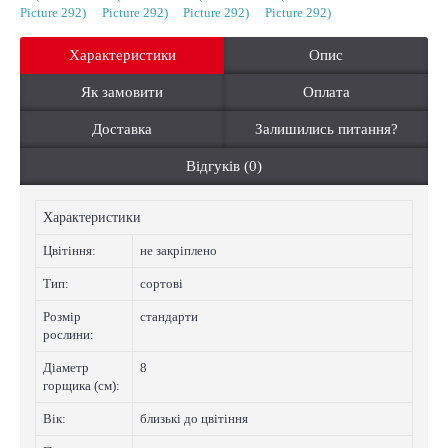
Характеристики
Опис
Як замовити
Оплата
Доставка
Залишились питання?
Відгуків (0)
Характеристики
Цвiтiння:
не закріплено
Тип:
сортові
Розмір
стандарти
рослини:
Діаметр
8
горщика (см):
Вік:
близькі до цвітіння