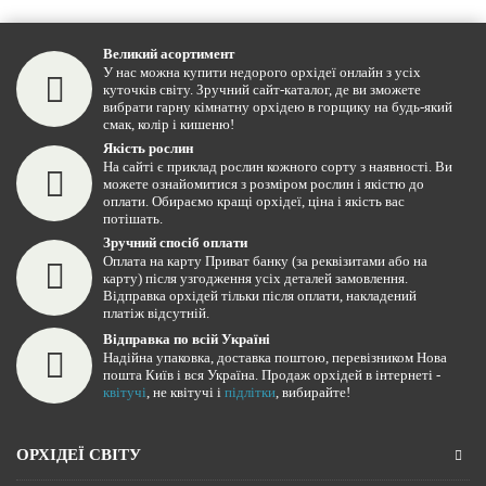
Великий асортимент
У нас можна купити недорого орхідеї онлайн з усіх
куточків світу. Зручний сайт-каталог, де ви зможете
вибрати гарну кімнатну орхідею в горщику на будь-який
смак, колір і кишеню!
Якість рослин
На сайті є приклад рослин кожного сорту з наявності. Ви
можете ознайомитися з розміром рослин і якістю до
оплати. Обираємо кращі орхідеї, ціна і якість вас
потішать.
Зручний спосіб оплати
Оплата на карту Приват банку (за реквізитами або на
карту) після узгодження усіх деталей замовлення.
Відправка орхідей тільки після оплати, накладений
платіж відсутній.
Відправка по всій Україні
Надійна упаковка, доставка поштою, перевізником Нова
пошта Київ і вся Україна. Продаж орхідей в інтернеті -
квітучі
, не квітучі і
підлітки
, вибирайте!
ОРХІДЕЇ СВІТУ