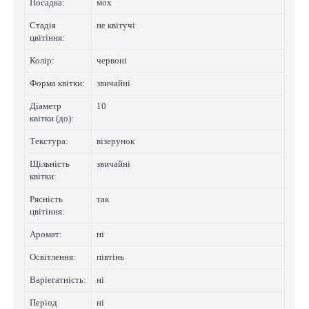
Посадка:
мох
Стадія
не квітучі
цвітіння:
Колip:
червоні
Форма квітки:
звичайні
Діаметр
10
квітки (до):
Текстура:
візерунок
Щільність
звичайні
квітки:
Рясність
так
цвітіння:
Аромат:
нi
Освітлення:
півтінь
Варіегатнicть:
нi
Період
нi