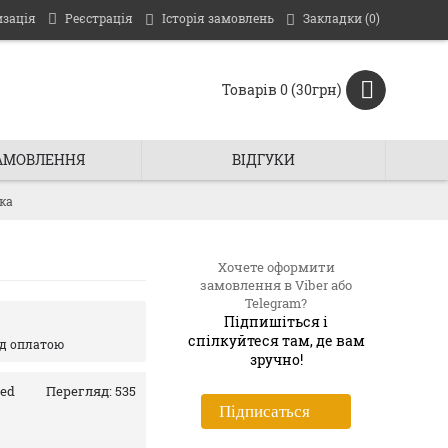
изація
Реєстрація
Історія замовлень
Закладки (
0
)
Товарів 0 (30грн)
ЗАМОВЛЕННЯ
ВIДГУКИ
нка
Хочете оформити
замовлення в Viber або
Telegram?
Підпишіться і
спiлкуйтеся там, де вам
ед оплатою
зручно!
Red
Перегляд: 535
Пiдписаться