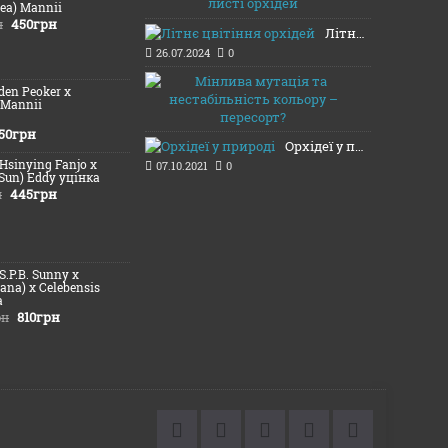
12.08.2024
ea) Mannii
450грн
н
Літнє цвітіння орхідей
26.07.2024
0
Мінлива му
lden Peoker x
20.11.2021
 Mannii
50грн
Орхідеї у природі
(Hsinying Fanjo x
07.10.2021
0
Sun) Eddy уцінка
445грн
н
(S.P.B. Sunny х
iana) x Celebensis
а
810грн
рн