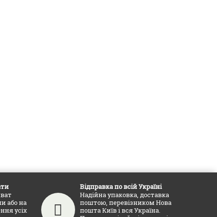
ати
Відправка по всій Україні
иват
Надійна упаковка, доставка
и або на
поштою, перевізником Нова
ення усіх
пошта Київ і вся Україна.