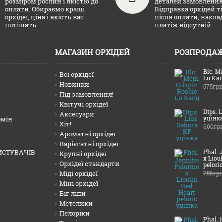
розміром рослин і якістю до
деталей замовлення
оплати. Обираємо кращі
Відправка орхідей т
орхідеї, ціна і якість вас
після оплати, накл
потішать.
платіж відсутній.
МАГАЗИН ОРХІДЕЙ
РОЗПРОДА
Blc. M
Всі орхідеї
Lu Ka
Новинки
575гр
Під замовлення!
Квітучі орхідеї
Dtps. 
Аксесуари
уцінк
бмін
Хіт!
600гр
Ароматні орхідеї
Варієгатні орхідеї
Phal. 
ИСТУВАЧІВ
Крупні орхідеї
x Liou
Орхідеї стандарти
pelori
Міді орхідеї
756гр
Міні орхідеї
Біг ліпи
Метелики
Пелоріки
Phal. 