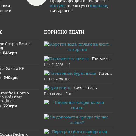
.
Продаж орхідей в інтернеті -
ільки
квітучі
, не квітучі і
підлітки
,
адений
вибирайте!
Ж
КОРИСНО ЗНАТИ
em Crispin Rosale
Жорстка вод
ng
16.01.2025
546грн
н
Плямистість листя
14.01.2025
0
Lius Sakura KF
а
Різоктоніоз, бура гниль
540грн
н
11.01.2025
0
Суха гниль
Jennifer Palormo
04.01.2025
0
lin Red Heart
c уцінка
Південна с
720грн
н
03.01.2025
Як допомогт
13.08.2024
Перегрів і 
(Golden Peoker x