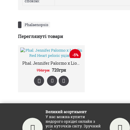
спокою:
Phalaenopsis
Переглянуті товари
-5%
Phal. Jennifer Palormo x Lioulin Red Heart peloric уцінка
720грн
756грн
Великий асортимент
У нас можна купити
недорого орхідеї онлайн з
усіх куточків світу. Зручний