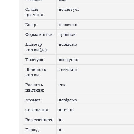
Стадія
не квітучі
цвітіння:
Колip:
фіолетові
Форма квітки:
тріліпси
Діаметр
невідомо
квітки (до):
Текстура:
візерунок
Щільність
звичайні
квітки:
Рясність
так
цвітіння:
Аромат:
невідомо
Освітлення:
півтінь
Варіегатнicть:
нi
Період
нi