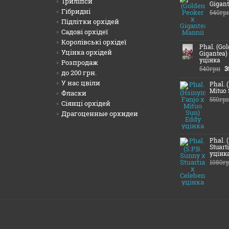
Триліпси
Gigant
Гібридні
540гр
Підлітки орхідей
Садові орхідеї
Королівські орхідеї
Phal. (Go
Уцінка орхідей
Gigantea)
уцінка
Розпродаж
3
540грн
до 200 грн.
У нас цвіли
Phal. 
Mituo 
Фласки
550гр
Сіянці орхідей
Драгоценные орхидеи
Phal. 
Stuart
уцінк
1080г