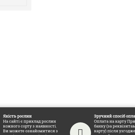
Якість рослин
Зручний спосіб опл
На сайті є приклад рослин
Оплата на карту Пр
кожного сорту з наявності.
банку (за реквізитам
Ви можете ознайомитися з
карту) після узгодж