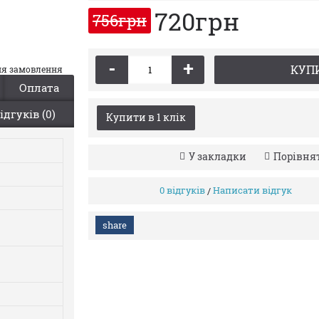
720грн
756грн
-
+
КУП
ння замовлення
Оплата
ідгуків (0)
Купити в 1 клiк
У закладки
Порівня
0 відгуків
Написати відгук
/
share