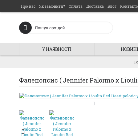
Про нас
Як замовити?
Оплата
Доставка
Блог
Контакт
У НАЯВНОСТІ
НОВИН
Г
Фаленопсис ( Jennifer Palormo x Liouli