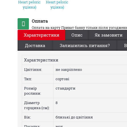
Оплата
Оплата на карту Приват банку тільки після узгодже
Характеристики
Опис
Як замовити
Доставка
Залишились питання?
В
Характеристики
Цвiтiння:
не закріплено
Тип:
сортові
Розмір
стандарти
рослини:
Діаметр
8
горщика (см):
Вік:
близькі до цвітіння
Посадка:
мох