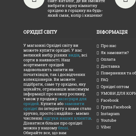
сайт-каталог, де ви зможете
вибрати гарну кімнатну
орхідею в горщику на будь-
який смак, колір і кишеню!
ОРХІДЕЇ СВІТУ
ІНФОРМАЦІЯ
У магазині Орхідеї світу ви
Про нас
можете купити орхідеї. У нас
Як замовити?
великий вибір різних
видів
, всі
Оплата
сорти в наявності. Наш
асортимент орхідей
Доставка
задовольнить запити як
Повернення та о
початківців, так і досвідчених
колекціонерів. Ви можете
FAQ
підібрати, саме ту орхідею, яку
Орхідеї оптом
шукайте, отримавши максимум
УМОВИ ДЛЯ КОР
інформації про кожну рослину,
також у продажу
аксесуари для
Facebook
орхідей
. Купити або
замовити
Група Facebook
орхідеї
по інтернету з нами стало
зручно, просто і надійно - маємо
Instagram
численні
відгуки наших клієнтів
.
Youtube
Дізнатися більше про орхідеї
Viber
можна у нашому
блозі
.
Обирайте все, що вам