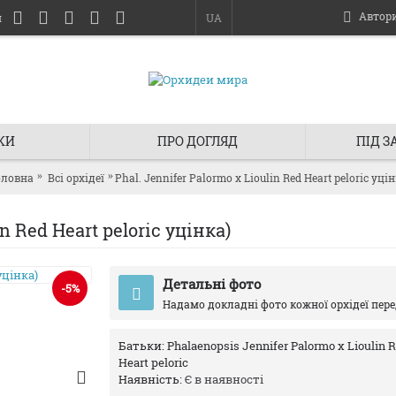
Автор
и
UA
КИ
ПРО ДОГЛЯД
ПІД 
оловна
Всі орхідеї
Phal. Jennifer Palormo x Lioulin Red Heart peloric уці
n Red Heart peloric уцінка)
Детальні фото
-5%
Надамо докладні фото кожної орхідеї пер
Батьки:
Phalaenopsis Jennifer Palormo x Lioulin 
Heart peloric
Наявність:
Є в наявності