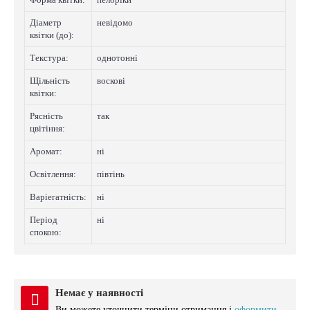
Діаметр
невідомо
квітки (до):
Текстура:
однотонні
Щільність
восковi
квітки:
Рясність
так
цвітіння:
Аромат:
нi
Освітлення:
півтінь
Варіегатнicть:
нi
Період
нi
спокою:
Немає у наявності
Ви можете уточнити терміни отримання і
оформити