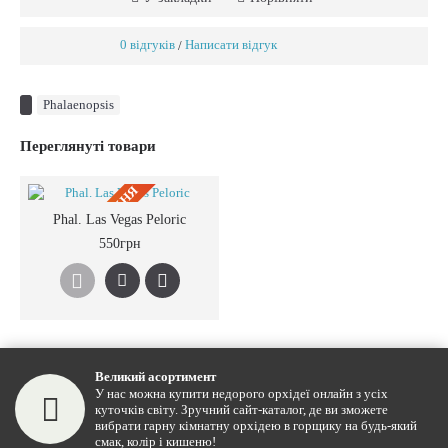
0 відгуків
Написати відгук
/
Phalaenopsis
Переглянуті товари
ПIД ЗАМОВЛЕННЯ
Phal. Las Vegas Peloric
550грн
Великий асортимент
У нас можна купити недорого орхідеї онлайн з усіх
куточків світу. Зручний сайт-каталог, де ви зможете
вибрати гарну кімнатну орхідею в горщику на будь-який
смак, колір і кишеню!