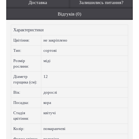
Доставка
Залишились питання?
Відгуків (0)
Характеристики
Цвiтiння:
не закріплено
Тип:
сортові
Розмір
міді
рослини:
Діаметр
12
горщика (см):
Вік:
дорослі
Посадка:
кора
Стадія
квітучі
цвітіння:
Колip:
помаранчеві
Форма квітки:
пелоріки