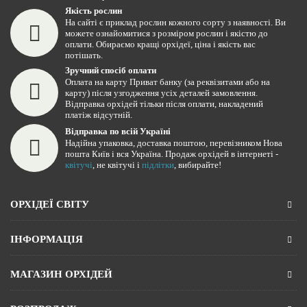
Якість рослин
На сайті є приклад рослин кожного сорту з наявності. Ви
можете ознайомитися з розміром рослин і якістю до
оплати. Обираємо кращі орхідеї, ціна і якість вас
потішать.
Зручний спосіб оплати
Оплата на карту Приват банку (за реквізитами або на
карту) після узгодження усіх деталей замовлення.
Відправка орхідей тільки після оплати, накладений
платіж відсутній.
Відправка по всій Україні
Надійна упаковка, доставка поштою, перевізником Нова
пошта Київ і вся Україна. Продаж орхідей в інтернеті -
квітучі
, не квітучі і
підлітки
, вибирайте!
ОРХІДЕЇ СВІТУ
ІНФОРМАЦІЯ
МАГАЗИН ОРХІДЕЙ