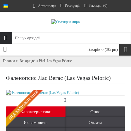
Реєстрація
Закладки (
0
)
Авторизація
Товарів 0 (30грн)
Головна
Всі орхідеї
Phal. Las Vegas Peloric
Фаленопсис Лас Вегас (Las Vegas Peloric)
ПIД ЗАМОВЛЕННЯ
Характеристики
Опис
Як замовити
Оплата