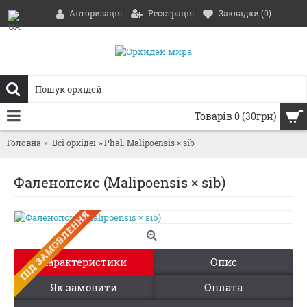
Авторизація
Реєстрація
Закладки (
0
)
Товарів 0 (30грн)
Головна
Всі орхідеї
Phal. Malipoensis × sib
Фаленопсис (Malipoensis × sib)
ПIД ЗАМОВЛЕННЯ
Характеристики
Опис
Як замовити
Оплата