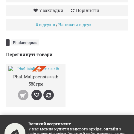
У закладки
Порівняти
0 відгуків
Написати відгук
/
Phalaenopsis
Переглянуті товари
ПIД ЗАМОВЛЕННЯ
Phal. Malipoensis × sib
588грн
Великий асортимент
У нас можна купити недорого орхідеї онлайн з
усіх куточків світу. Зручний сайт-каталог, де ви