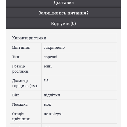
Доставка
Залишились питання?
Відгуків (0)
Характеристики
Цвiтiння:
закріплено
Тип:
сортові
Розмір
міні
рослини:
Діаметр
5,5
горщика (см):
Вік:
підлітки
Посадка:
мох
Стадія
не квітучі
цвітіння: