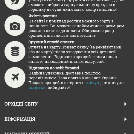
зможете вибрати гарну кімнатну орхідею в
горщику на будь-який смак, колір і кишеню!
Якість рослин
На сайті є приклад рослин кожного сорту з
наявності. Ви можете ознайомитися з розміром
рослин і якістю до оплати. Обираємо кращі
орхідеї, ціна і якість вас потішать.
Зручний спосіб оплати
Оплата на карту Приват банку (за реквізитами
або на карту) після узгодження усіх деталей
замовлення. Відправка орхідей тільки після
оплати, накладений платіж відсутній.
Відправка по всій Україні
Надійна упаковка, доставка поштою,
перевізником Нова пошта Київ і вся Україна.
Продаж орхідей в інтернеті -
квітучі
, не квітучі і
підлітки
, вибирайте!
ОРХІДЕЇ СВІТУ
ІНФОРМАЦІЯ