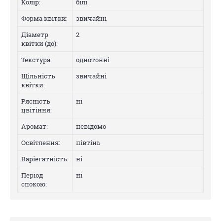
Колip:
білі
Форма квітки:
звичайні
Діаметр
2
квітки (до):
Текстура:
однотонні
Щільність
звичайні
квітки:
Рясність
нi
цвітіння:
Аромат:
невідомо
Освітлення:
півтінь
Варіегатнicть:
нi
Період
нi
спокою: