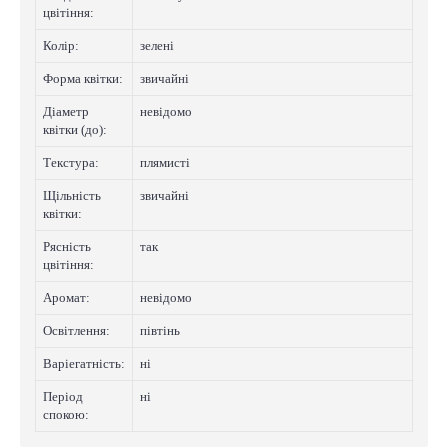
цвітіння:
Колip:
зелені
Форма квітки:
звичайні
Діаметр
невідомо
квітки (до):
Текстура:
плямистi
Щільність
звичайні
квітки:
Рясність
так
цвітіння:
Аромат:
невідомо
Освітлення:
півтінь
Варіегатнicть:
нi
Період
нi
спокою: