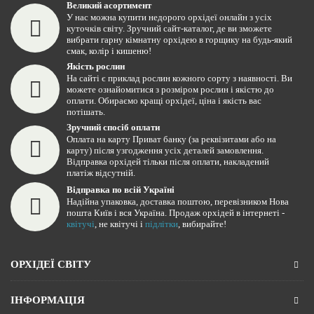
Великий асортимент
У нас можна купити недорого орхідеї онлайн з усіх
куточків світу. Зручний сайт-каталог, де ви зможете
вибрати гарну кімнатну орхідею в горщику на будь-який
смак, колір і кишеню!
Якість рослин
На сайті є приклад рослин кожного сорту з наявності. Ви
можете ознайомитися з розміром рослин і якістю до
оплати. Обираємо кращі орхідеї, ціна і якість вас
потішать.
Зручний спосіб оплати
Оплата на карту Приват банку (за реквізитами або на
карту) після узгодження усіх деталей замовлення.
Відправка орхідей тільки після оплати, накладений
платіж відсутній.
Відправка по всій Україні
Надійна упаковка, доставка поштою, перевізником Нова
пошта Київ і вся Україна. Продаж орхідей в інтернеті -
квітучі
, не квітучі і
підлітки
, вибирайте!
ОРХІДЕЇ СВІТУ
ІНФОРМАЦІЯ