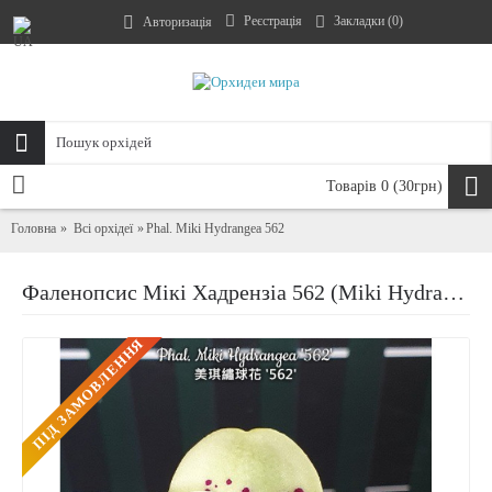
Реєстрація
Закладки (
0
)
Авторизація
Товарів 0 (30грн)
Головна
Всі орхідеї
Phal. Miki Hydrangea 562
Фаленопсис Мікі Хадрензіа 562 (Miki Hydrangea 562)
ПIД ЗАМОВЛЕННЯ