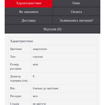
Характеристики
Опис
Як замовити
Оплата
Доставка
Залишились питання?
Відгуків (0)
Характеристики
Цвiтiння:
закріплено
Тип:
сортові
Розмір
міні
рослини:
Діаметр
8
горщика (см):
Вік:
близькі до цвітіння
Посадка:
мох
Стадія
не квітучі