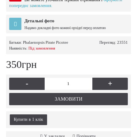
попереднє замовлення.
Детальні фото
Надамо докладні фото кожної орхідеї перед оплатою
Батьки:
Phalaenopsis Pirate Picotee
Перегляд: 23551
Наявність:
Пiд замовлення
350грн
-
+
ЗАМОВИТИ
Купити в 1 клiк
У закладки
Порівняти