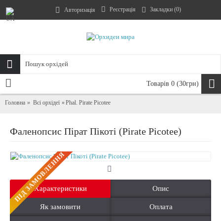
Реєстрація
Закладки (
0
)
Авторизація
Товарів 0 (30грн)
Головна
Всі орхідеї
Phal. Pirate Picotee
Фаленопсис Пірат Пікоті (Pirate Picotee)
ПIД ЗАМОВЛЕННЯ
Характеристики
Опис
Як замовити
Оплата