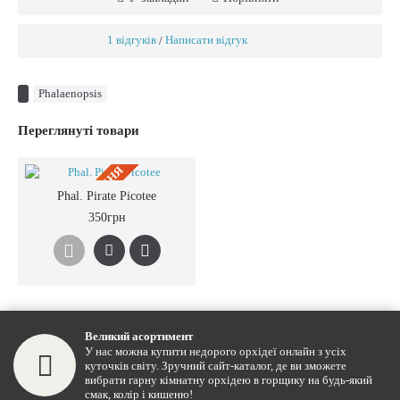
1 відгуків
Написати відгук
/
Phalaenopsis
Переглянуті товари
ПIД ЗАМОВЛЕННЯ
Phal. Pirate Picotee
350грн
Великий асортимент
У нас можна купити недорого орхідеї онлайн з усіх
куточків світу. Зручний сайт-каталог, де ви зможете
вибрати гарну кімнатну орхідею в горщику на будь-який
смак, колір і кишеню!