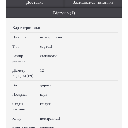
Доставка
Залишились питання?
Відгуків (1)
Характеристики
Цвiтiння:
не закріплено
Тип:
сортові
Розмір
стандарти
рослини:
Діаметр
12
горщика (см):
Вік:
дорослі
Посадка:
кора
Стадія
квітучі
цвітіння:
Колip:
помаранчеві
Форма квітки:
звичайні