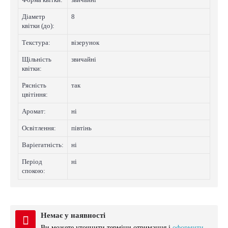
Діаметр
8
квітки (до):
Текстура:
візерунок
Щільність
звичайні
квітки:
Рясність
так
цвітіння:
Аромат:
нi
Освітлення:
півтінь
Варіегатнicть:
нi
Період
нi
спокою:
Немає у наявності
Ви можете уточнити терміни отримання і
оформити