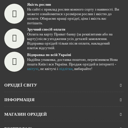
Якість рослин
На сайті є приклад рослин кожного сорту з наявності. Ви
можете ознайомитися з розміром рослин і якістю до
оплати. Обираємо кращі орхідеї, ціна і якість вас
потішать.
Зручний спосіб оплати
Оплата на карту Приват банку (за реквізитами або на
карту) після узгодження усіх деталей замовлення.
Відправка орхідей тільки після оплати, накладений
платіж відсутній.
Відправка по всій Україні
Надійна упаковка, доставка поштою, перевізником Нова
пошта Київ і вся Україна. Продаж орхідей в інтернеті -
квітучі
, не квітучі і
підлітки
, вибирайте!
ОРХІДЕЇ СВІТУ
ІНФОРМАЦІЯ
МАГАЗИН ОРХІДЕЙ