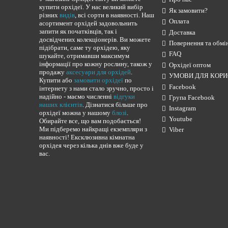
купити орхідеї. У нас великий вибір
Як замовити?
різних
видів
, всі сорти в наявності. Наш
Оплата
асортимент орхідей задовольнить
запити як початківців, так і
Доставка
досвідчених колекціонерів. Ви можете
Повернення та обмі
підібрати, саме ту орхідею, яку
FAQ
шукайте, отримавши максимум
інформації про кожну рослину, також у
Орхідеї оптом
продажу
аксесуари для орхідей
.
УМОВИ ДЛЯ КОРИ
Купити або
замовити орхідеї
по
Facebook
інтернету з нами стало зручно, просто і
надійно - маємо численні
відгуки
Група Facebook
наших клієнтів
. Дізнатися більше про
Instagram
орхідеї можна у нашому
блозі
.
Youtube
Обирайте все, що вам подобається!
Ми підберемо найкращі екземпляри з
Viber
наявності! Ексклюзивна кімнатна
орхідея через кілька днів вже буде у
вас.