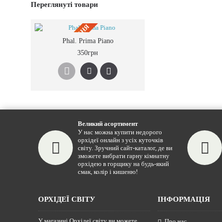
Переглянуті товари
ПIД ЗАМОВЛЕННЯ
Phal. Prima Piano
350грн
Великий асортимент
У нас можна купити недорого
орхідеї онлайн з усіх куточків
світу. Зручний сайт-каталог, де ви
зможете вибрати гарну кімнатну
орхідею в горщику на будь-який
смак, колір і кишеню!
ОРХІДЕЇ СВІТУ
ІНФОРМАЦІЯ
У магазині Орхідеї світу ви можете
Про нас