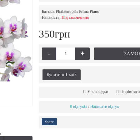
Батьки:
Phalaenopsis Prima Piano
Наявність:
Пiд замовлення
350грн
-
+
ЗАМО
Купити в 1 клiк
У закладки
Порівняти
0 відгуків
Написати відгук
/
share
я