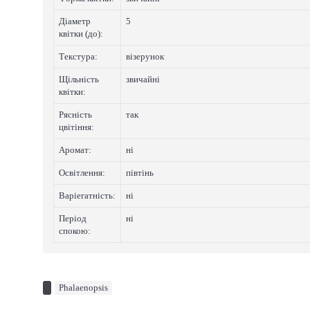
Діаметр
5
квітки (до):
Текстура:
візерунок
Щільність
звичайні
квітки:
Рясність
так
цвітіння:
Аромат:
нi
Освітлення:
півтінь
Варіегатнicть:
нi
Період
нi
спокою:
Phalaenopsis