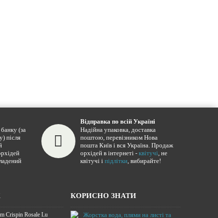
Відправка по всій Україні
банку (за
Надійна упаковка, доставка
у) після
поштою, перевізником Нова
й
пошта Київ і вся Україна. Продаж
орхідей
орхідей в інтернеті -
квітучі
, не
кладений
квітучі і
підлітки
, вибирайте!
Ж
КОРИСНО ЗНАТИ
m Crispin Rosale Lu
Жорстка вода,