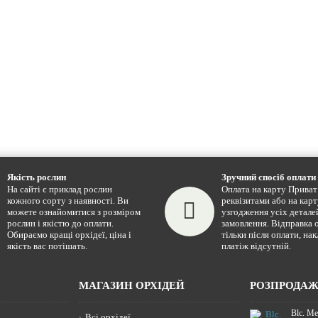
Якість рослин
Зручний спосіб оплати
На сайті є приклад рослин
Оплата на карту Приват 
кожного сорту з наявності. Ви
реквізитами або на карт
можете ознайомитися з розміром
узгодження усіх детале
рослин і якістю до оплати.
замовлення. Відправка 
Обираємо кращі орхідеї, ціна і
тільки після оплати, на
якість вас потішать.
платіж відсутній.
МАГАЗИН ОРХІДЕЙ
РОЗПРОДА
Blc. Me
Всі орхідеї