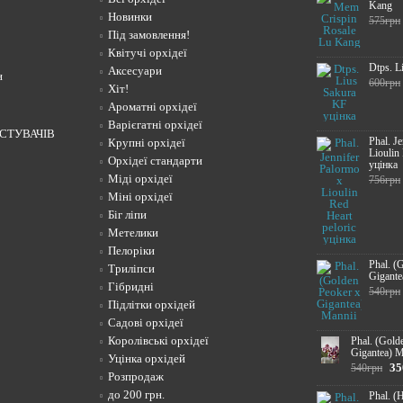
Kang
Новинки
575грн
Під замовлення!
Квітучі орхідеї
Dtps. L
Аксесуари
н
600грн
Хіт!
Ароматні орхідеї
Варієгатні орхідеї
СТУВАЧІВ
Phal. J
Крупні орхідеї
Lioulin
Орхідеї стандарти
уцінка
Міді орхідеї
756грн
Міні орхідеї
Біг ліпи
Метелики
Пелоріки
Phal. (
Триліпси
Gigante
Гібридні
540грн
Підлітки орхідей
Садові орхідеї
Королівські орхідеї
Phal. (Gold
Gigantea) M
Уцінка орхідей
35
540грн
Розпродаж
до 200 грн.
Phal. (