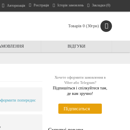
Реєстрація
Історія замовлень
Закладки (
0
)
Авторизація
Товарів 0 (30грн)
ЗАМОВЛЕННЯ
ВIДГУКИ
Хочете оформити замовлення в
Viber або Telegram?
Підпишіться і спiлкуйтеся там,
де вам зручно!
оформити попереднє
Пiдписаться
ю
Супутні товари