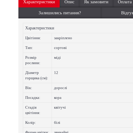
Характеристики
Опис
Як замовити
Оплата
Залишились питання?
Відгук
Характеристики
Цвiтiння:
закріплено
Тип:
сортові
Розмір
міді
рослини:
Діаметр
12
горщика (см):
Вік:
дорослі
Посадка:
кора
Стадія
квітучі
цвітіння:
Колip:
білі
Форма квітки:
звичайні