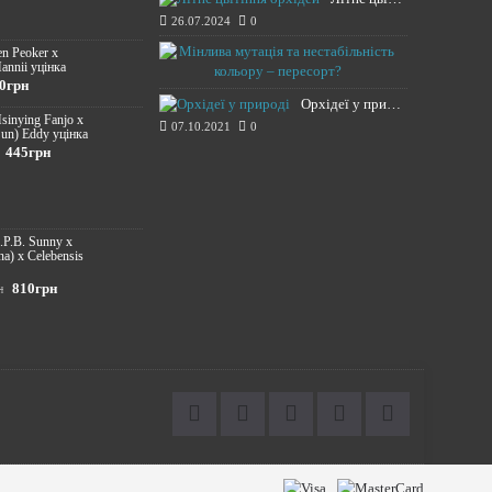
26.07.2024
0
Мінлива мута
en Peoker x
annii уцінка
20.11.2021
0грн
Орхідеї у природі
Hsinying Fanjo x
07.10.2021
0
un) Eddy уцінка
445грн
S.P.B. Sunny х
na) x Celebensis
810грн
н