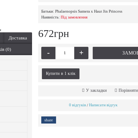
Батьки:
Phalaenopsis Samera x Haur Jin Princess
Наявність:
Пiд замовлення
я
672грн
Доставка
ів (0)
-
+
ЗАМО
Купити в 1 клiк
У закладки
Порівняти
0 відгуків
Написати відгук
/
share