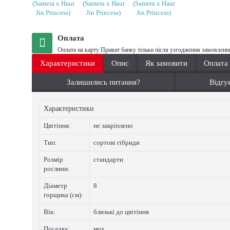
Оплата
Оплата на карту Приват банку тільки після узгодження замовленн
Характеристики
Опис
Як замовити
Оплата
Залишились питання?
Відгук
Характеристики
Цвiтiння:
не закріплено
Тип:
сортові гібриди
Розмір
стандарти
рослини:
Діаметр
8
горщика (см):
Вік:
близькі до цвітіння
Посадка:
мох