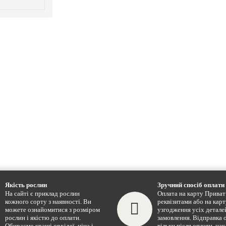
Якість рослин
Зручний спосіб оплати
На сайті є приклад рослин
Оплата на карту Приват 
кожного сорту з наявності. Ви
реквізитами або на карт
можете ознайомитися з розміром
узгодження усіх детале
рослин і якістю до оплати.
замовлення. Відправка 
Обираємо кращі орхідеї, ціна і
тільки після оплати, на