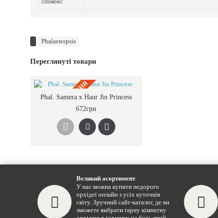
спокою:
Phalaenopsis
Переглянуті товари
ПIД ЗАМОВЛЕННЯ
Phal. Samera x Haur Jin Princess
672грн
Великий асортимент
У нас можна купити недорого
орхідеї онлайн з усіх куточків
світу. Зручний сайт-каталог, де ви
зможете вибрати гарну кімнатну
орхідею в горщику на будь-який