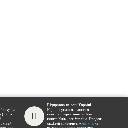
Відправка по всій Україні
банку (за
Надійна упаковка, доставка
у) після
поштою, перевізником Нова
й
пошта Київ і вся Україна. Продаж
орхідей
орхідей в інтернеті -
квітучі
, не
кладений
квітучі і
підлітки
, вибирайте!