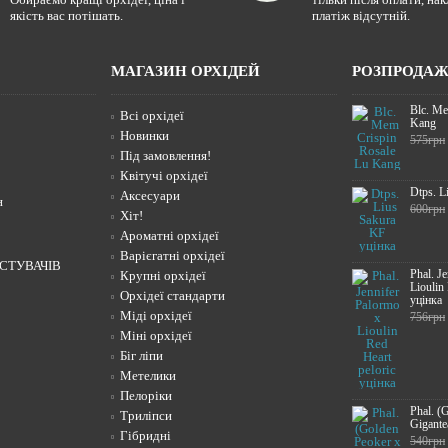
якість вас потішать.
платіж відсутній.
МАГАЗИН ОРХІДЕЙ
РОЗПРОДА
Blc. Me
Всі орхідеї
Kang
Новинки
575грн
Під замовлення!
Квітучі орхідеї
Dtps. L
Аксесуари
н
600грн
Хіт!
Ароматні орхідеї
Варієгатні орхідеї
СТУВАЧІВ
Phal. J
Крупні орхідеї
Lioulin
Орхідеї стандарти
уцінка
Міді орхідеї
756грн
Міні орхідеї
Біг ліпи
Метелики
Пелоріки
Phal. (
Триліпси
Gigante
Гібридні
540грн