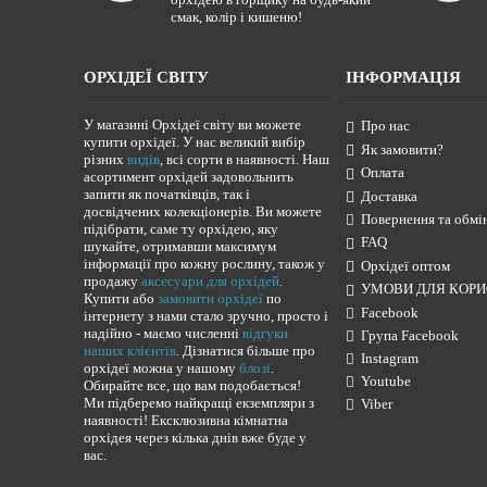
смак, колір і кишеню!
ОРХІДЕЇ СВІТУ
ІНФОРМАЦІЯ
У магазині Орхідеї світу ви можете
Про нас
купити орхідеї. У нас великий вибір
Як замовити?
різних
видів
, всі сорти в наявності. Наш
Оплата
асортимент орхідей задовольнить
запити як початківців, так і
Доставка
досвідчених колекціонерів. Ви можете
Повернення та обмі
підібрати, саме ту орхідею, яку
FAQ
шукайте, отримавши максимум
інформації про кожну рослину, також у
Орхідеї оптом
продажу
аксесуари для орхідей
.
УМОВИ ДЛЯ КОРИ
Купити або
замовити орхідеї
по
Facebook
інтернету з нами стало зручно, просто і
надійно - маємо численні
відгуки
Група Facebook
наших клієнтів
. Дізнатися більше про
Instagram
орхідеї можна у нашому
блозі
.
Youtube
Обирайте все, що вам подобається!
Ми підберемо найкращі екземпляри з
Viber
наявності! Ексклюзивна кімнатна
орхідея через кілька днів вже буде у
вас.