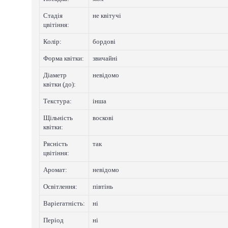
Стадія
не квітучі
цвітіння:
Колip:
бордові
Форма квітки:
звичайні
Діаметр
невідомо
квітки (до):
Текстура:
інша
Щільність
восковi
квітки:
Рясність
так
цвітіння:
Аромат:
невідомо
Освітлення:
півтінь
Варіегатнicть:
нi
Період
нi