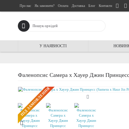
Про нас
Як замовити?
Оплата
Доставка
Блог
Контакти
У НАЯВНОСТІ
НОВИН
Фаленопсис Самера x Хауер Джин Принцесс (
ПIД ЗАМОВЛЕННЯ