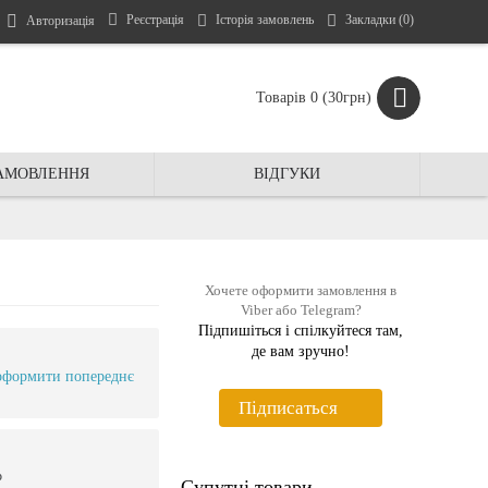
Реєстрація
Історія замовлень
Закладки (
0
)
Авторизація
Товарів 0 (30грн)
ЗАМОВЛЕННЯ
ВIДГУКИ
Хочете оформити замовлення в
Viber або Telegram?
Підпишіться і спiлкуйтеся там,
де вам зручно!
оформити попереднє
Пiдписаться
ю
Супутні товари