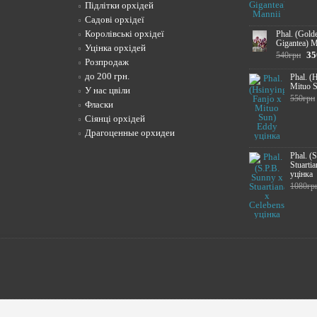
Підлітки орхідей
Садові орхідеї
Королівські орхідеї
Phal. (Gold
Gigantea) M
Уцінка орхідей
35
540грн
Розпродаж
до 200 грн.
Phal. (
Mituo S
У нас цвіли
550грн
Фласки
Сіянці орхідей
Драгоценные орхидеи
Phal. (
Stuartia
уцінка
1080гр