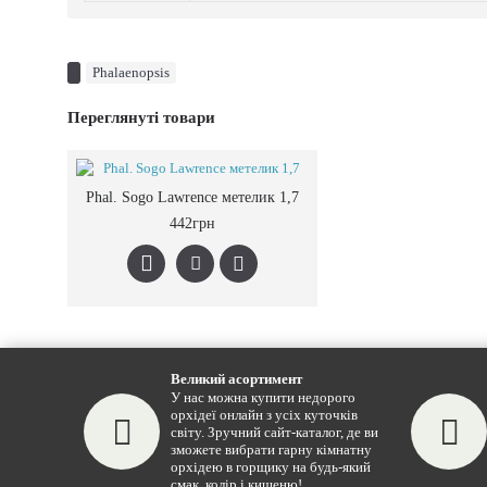
Phalaenopsis
Переглянуті товари
Phal. Sogo Lawrence метелик 1,7
442грн
Великий асортимент
У нас можна купити недорого
орхідеї онлайн з усіх куточків
світу. Зручний сайт-каталог, де ви
зможете вибрати гарну кімнатну
орхідею в горщику на будь-який
смак, колір і кишеню!