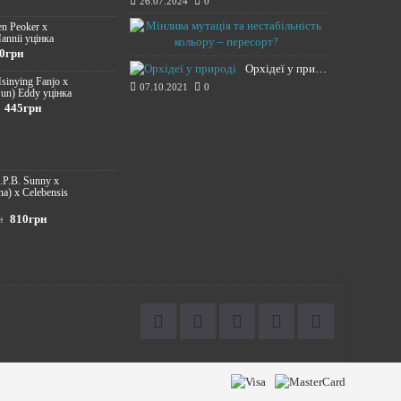
26.07.2024
0
Мінлива мута
en Peoker x
annii уцінка
20.11.2021
0грн
Орхідеї у природі
Hsinying Fanjo x
07.10.2021
0
un) Eddy уцінка
445грн
S.P.B. Sunny х
na) x Celebensis
810грн
н