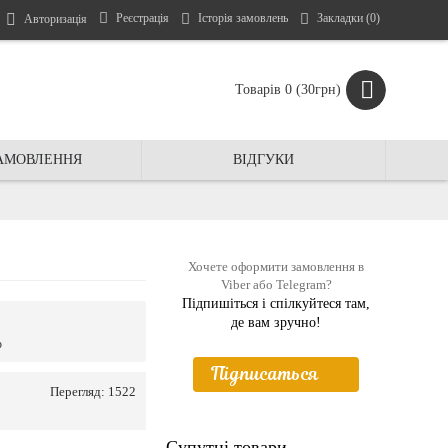
Реєстрація
Історія замовлень
Закладки (
0
)
Авторизація
Товарів 0 (30грн)
ЗАМОВЛЕННЯ
ВIДГУКИ
Хочете оформити замовлення в
Viber або Telegram?
Підпишіться і спiлкуйтеся там,
де вам зручно!
ю
Пiдписаться
Перегляд: 1522
Супутні товари