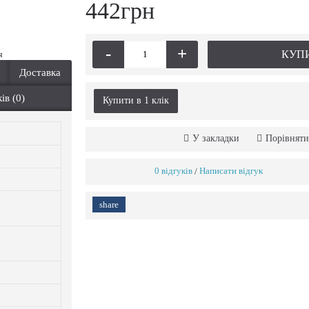
442грн
-
+
КУП
я
Доставка
ів (0)
Купити в 1 клiк
У закладки
Порівняти
0 відгуків
Написати відгук
/
share