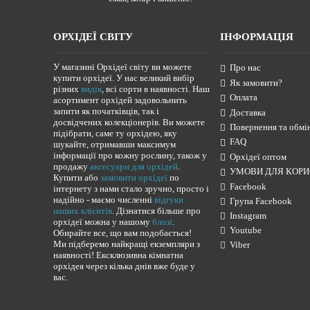
ОРХІДЕЇ СВІТУ
ІНФОРМАЦІЯ
У магазині Орхідеї світу ви можете
Про нас
купити орхідеї. У нас великий вибір
Як замовити?
різних
видів
, всі сорти в наявності. Наш
Оплата
асортимент орхідей задовольнить
запити як початківців, так і
Доставка
досвідчених колекціонерів. Ви можете
Повернення та обмі
підібрати, саме ту орхідею, яку
FAQ
шукайте, отримавши максимум
інформації про кожну рослину, також у
Орхідеї оптом
продажу
аксесуари для орхідей
.
УМОВИ ДЛЯ КОРИ
Купити або
замовити орхідеї
по
Facebook
інтернету з нами стало зручно, просто і
надійно - маємо численні
відгуки
Група Facebook
наших клієнтів
. Дізнатися більше про
Instagram
орхідеї можна у нашому
блозі
.
Youtube
Обирайте все, що вам подобається!
Ми підберемо найкращі екземпляри з
Viber
наявності! Ексклюзивна кімнатна
орхідея через кілька днів вже буде у
вас.