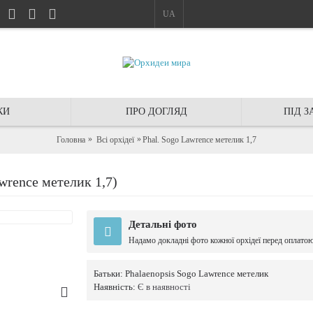
UA
КИ
ПРО ДОГЛЯД
ПІД 
Головна
Всі орхідеї
Phal. Sogo Lawrence метелик 1,7
rence метелик 1,7)
Детальні фото
Надамо докладні фото кожної орхідеї перед оплато
Батьки:
Phalaenopsis Sogo Lawrence метелик
Наявність:
Є в наявності