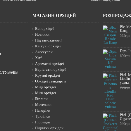
МАГАЗИН ОРХІДЕЙ
РОЗПРОДА
Blc. Me
Всі орхідеї
Kang
Новинки
575грн
Під замовлення!
Квітучі орхідеї
Dtps. L
Аксесуари
н
600грн
Хіт!
Ароматні орхідеї
Варієгатні орхідеї
СТУВАЧІВ
Phal. J
Крупні орхідеї
Lioulin
Орхідеї стандарти
уцінка
Міді орхідеї
756грн
Міні орхідеї
Біг ліпи
Метелики
Пелоріки
Phal. (
Триліпси
Gigante
Гібридні
540грн
Підлітки орхідей