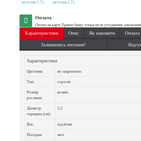
Оплата
Оплата на карту Приват банку тільки після узгодження замовленн
Характеристики
Опис
Як замовити
Оплата
Залишились питання?
Відгук
Характеристики
Цвiтiння:
не закріплено
Тип:
сортові
Розмір
великі
рослини:
Діаметр
5,5
горщика (см):
Вік:
підлітки
Посадка:
мох