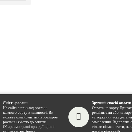
Якість рослин
Зручний спосіб оплати
На сайті є приклад рослин
Оплата на карту Приват 
кожного сорту з наявності. Ви
реквізитами або на карт
можете ознайомитися з розміром
узгодження усіх детале
рослин і якістю до оплати.
замовлення. Відправка 
Обираємо кращі орхідеї, ціна і
тільки після оплати, на
якість вас потішать.
платіж відсутній.