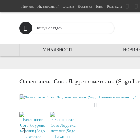
Про нас
Як замовити?
Оплата
Доставка
Блог
Контакти
У НАЯВНОСТІ
НОВИН
Фаленопсис Сого Лоуренс метелик (Sogo Law