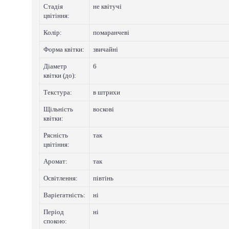
Стадія
не квітучі
цвітіння:
Колip:
помаранчеві
Форма квітки:
звичайні
Діаметр
6
квітки (до):
Текстура:
в штрихи
Щільність
восковi
квітки:
Рясність
так
цвітіння:
Аромат:
так
Освітлення:
півтінь
Варіегатнicть:
нi
Період
нi
спокою: