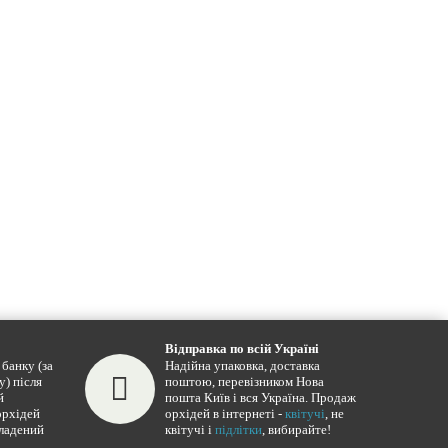
Відправка по всій Україні
банку (за
Надійна упаковка, доставка
у) після
поштою, перевізником Нова
й
пошта Київ і вся Україна. Продаж
орхідей
орхідей в інтернеті -
квітучі
, не
кладений
квітучі і
підлітки
, вибирайте!