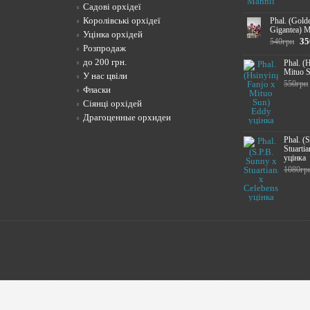
Садові орхідеї
Королівські орхідеї
Phal. (Gold
Gigantea) M
Уцінка орхідей
35
540грн
Розпродаж
до 200 грн.
Phal. (
Mituo S
У нас цвіли
550грн
Фласки
Сіянці орхідей
Драгоценные орхидеи
Phal. (
Stuartia
уцінка
1080гр