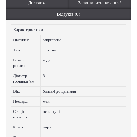
Доставка
Залишились питання?
Відгуків (0)
Характеристики
Цвiтiння:
закріплено
Тип:
сортові
Розмір
міді
рослини:
Діаметр
8
горщика (см):
Вік:
близькі до цвітіння
Посадка:
мох
Стадія
не квітучі
цвітіння:
Колip:
чорні