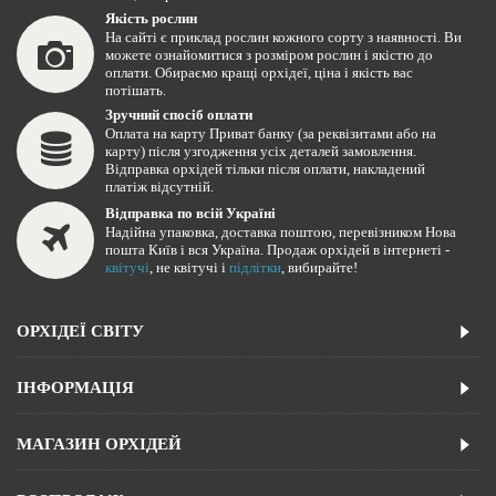
Якість рослин
На сайті є приклад рослин кожного сорту з наявності. Ви
можете ознайомитися з розміром рослин і якістю до
оплати. Обираємо кращі орхідеї, ціна і якість вас
потішать.
Зручний спосіб оплати
Оплата на карту Приват банку (за реквізитами або на
карту) після узгодження усіх деталей замовлення.
Відправка орхідей тільки після оплати, накладений
платіж відсутній.
Відправка по всій Україні
Надійна упаковка, доставка поштою, перевізником Нова
пошта Київ і вся Україна. Продаж орхідей в інтернеті -
квітучі
, не квітучі і
підлітки
, вибирайте!
ОРХІДЕЇ СВІТУ
ІНФОРМАЦІЯ
МАГАЗИН ОРХІДЕЙ