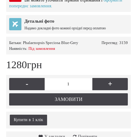
Ви можете уточнити терміни отримання і
оформити
попереднє замовлення.
Детальні фото
Надамо докладні фото кожної орхідеї перед оплатою
Батьки:
Phalaenopsis Speciosa Blue-Grey
Перегляд: 3159
Наявність:
Пiд замовлення
1280грн
-
+
ЗАМОВИТИ
Купити в 1 клiк
У закладки
Порівняти