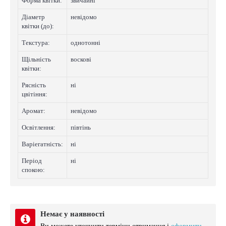
Форма квітки:
звичайні
Діаметр
невідомо
квітки (до):
Текстура:
однотонні
Щільність
восковi
квітки:
Рясність
нi
цвітіння:
Аромат:
невідомо
Освітлення:
півтінь
Варіегатнicть:
нi
Період
нi
спокою:
Немає у наявності