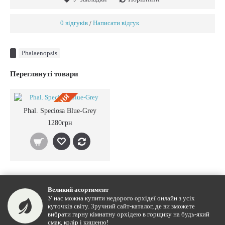
0 відгуків
Написати відгук
/
Phalaenopsis
Переглянуті товари
ПIД ЗАМОВЛЕННЯ
Phal. Speciosa Blue-Grey
1280грн
Великий асортимент
У нас можна купити недорого орхідеї онлайн з усіх
куточків світу. Зручний сайт-каталог, де ви зможете
вибрати гарну кімнатну орхідею в горщику на будь-який
смак, колір і кишеню!