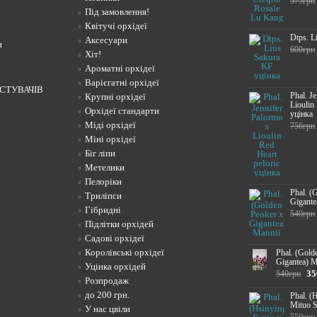
575грн
Під замовлення!
Квітучі орхідеї
Dtps. L
Аксесуари
н
600грн
Хіт!
Ароматні орхідеї
Варієгатні орхідеї
СТУВАЧІВ
Phal. J
Крупні орхідеї
Lioulin
Орхідеї стандарти
уцінка
Міді орхідеї
756грн
Міні орхідеї
Біг ліпи
Метелики
Пелоріки
Phal. (
Триліпси
Gigante
Гібридні
540грн
Підлітки орхідей
Садові орхідеї
Королівські орхідеї
Phal. (Gold
Gigantea) M
Уцінка орхідей
35
540грн
Розпродаж
до 200 грн.
Phal. (
Mituo S
У нас цвіли