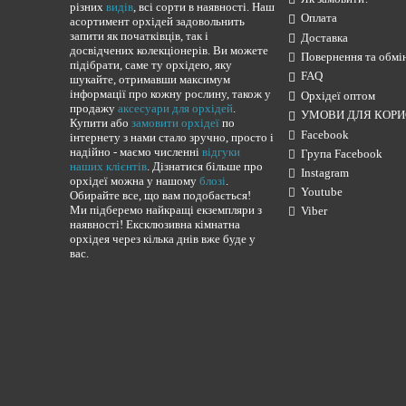
різних
видів
, всі сорти в наявності. Наш
Оплата
асортимент орхідей задовольнить
запити як початківців, так і
Доставка
досвідчених колекціонерів. Ви можете
Повернення та обмі
підібрати, саме ту орхідею, яку
FAQ
шукайте, отримавши максимум
інформації про кожну рослину, також у
Орхідеї оптом
продажу
аксесуари для орхідей
.
УМОВИ ДЛЯ КОРИ
Купити або
замовити орхідеї
по
Facebook
інтернету з нами стало зручно, просто і
надійно - маємо численні
відгуки
Група Facebook
наших клієнтів
. Дізнатися більше про
Instagram
орхідеї можна у нашому
блозі
.
Youtube
Обирайте все, що вам подобається!
Ми підберемо найкращі екземпляри з
Viber
наявності! Ексклюзивна кімнатна
орхідея через кілька днів вже буде у
вас.