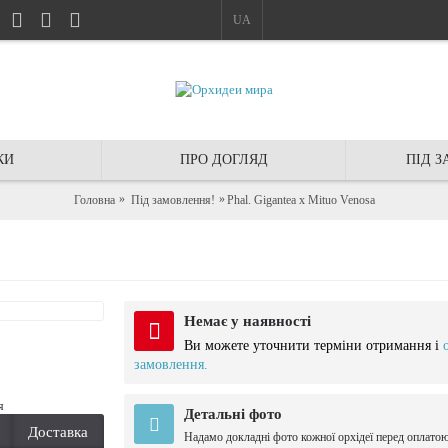
UA
КИ
ПРО ДОГЛЯД
ПІД 
Головна
Під замовлення!
Phal. Gigantea x Mituo Venosa
Немає у наявності
Ви можете уточнити терміни отримання і
замовлення.
я
Детальні фото
Доставка
Надамо докладні фото кожної орхідеї перед оплато