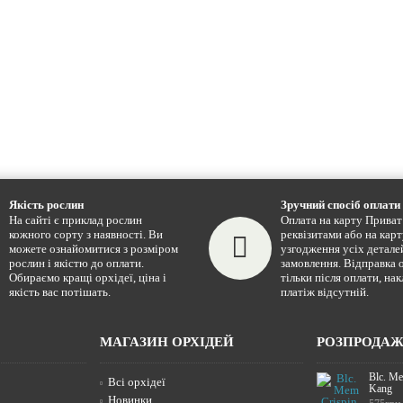
Якість рослин
Зручний спосіб оплати
На сайті є приклад рослин
Оплата на карту Приват 
кожного сорту з наявності. Ви
реквізитами або на карт
можете ознайомитися з розміром
узгодження усіх детале
рослин і якістю до оплати.
замовлення. Відправка 
Обираємо кращі орхідеї, ціна і
тільки після оплати, на
якість вас потішать.
платіж відсутній.
МАГАЗИН ОРХІДЕЙ
РОЗПРОДА
Blc. Me
Всі орхідеї
Kang
Новинки