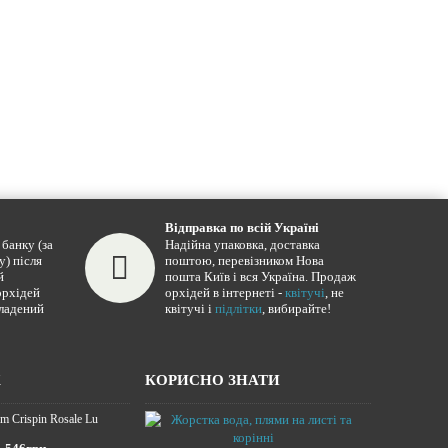
Відправка по всій Україні
банку (за
Надійна упаковка, доставка
у) після
поштою, перевізником Нова
й
пошта Київ і вся Україна. Продаж
орхідей
орхідей в інтернеті -
квітучі
, не
кладений
квітучі і
підлітки
, вибирайте!
Ж
КОРИСНО ЗНАТИ
m Crispin Rosale Lu
Жорстка вода,
16.01.2025