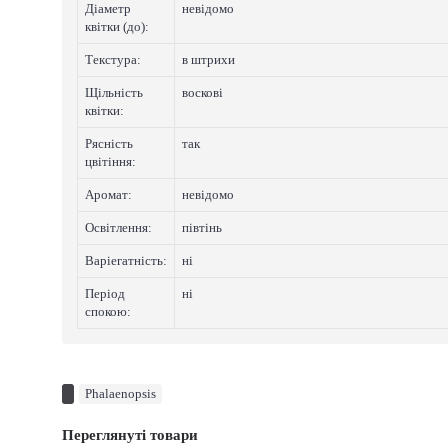
Діаметр
невідомо
квітки (до):
Текстура:
в штрихи
Щільність
восковi
квітки:
Рясність
так
цвітіння:
Аромат:
невідомо
Освітлення:
півтінь
Варіегатнicть:
нi
Період
нi
спокою:
Phalaenopsis
Переглянуті товари