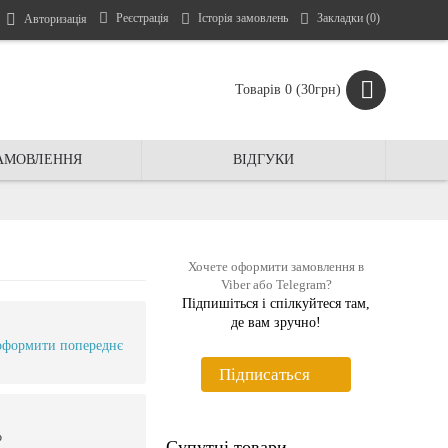
Реєстрація
Історія замовлень
Закладки (
0
)
Авторизація
Товарів 0 (30грн)
ЗАМОВЛЕННЯ
ВIДГУКИ
Хочете оформити замовлення в
Viber або Telegram?
Підпишіться і спiлкуйтеся там,
де вам зручно!
оформити попереднє
Пiдписаться
ю
Супутні товари