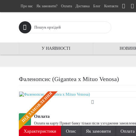
Про нас
Як замовити?
Оплата
Доставка
Блог
Контакти
У НАЯВНОСТІ
НОВИН
Фаленопсис (Gigantea x Mituo Venosa)
ПIД ЗАМОВЛЕННЯ
Оплата
Оплата на карту Приват банку тільки після узгодження замовленн
Характеристики
Опис
Як замовити
Оплата