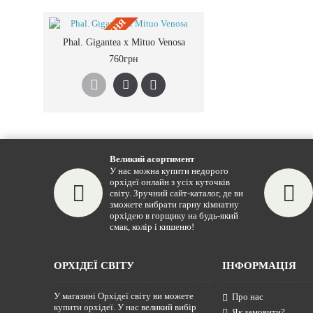
ПIД ЗАМОВЛЕННЯ
Phal. Gigantea x Mituo Venosa
760грн
Великий асортимент
У нас можна купити недорого
орхідеї онлайн з усіх куточків
світу. Зручний сайт-каталог, де ви
зможете вибрати гарну кімнатну
орхідею в горщику на будь-який
смак, колір і кишеню!
ОРХІДЕЇ СВІТУ
ІНФОРМАЦІЯ
У магазині Орхідеї світу ви можете
Про нас
купити орхідеї. У нас великий вибір
Як замовити?