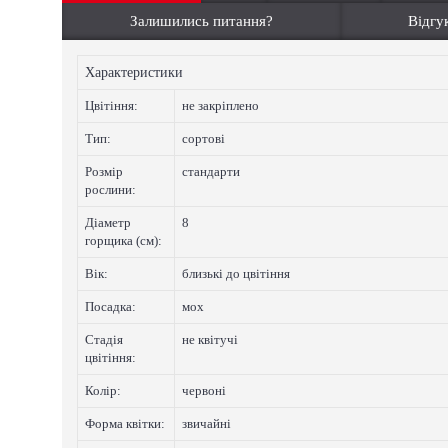
Залишились питання?
Відгук
Характеристики
Цвiтiння:
не закріплено
Тип:
сортові
Розмір
стандарти
рослини:
Діаметр
8
горщика (см):
Вік:
близькі до цвітіння
Посадка:
мох
Стадія
не квітучі
цвітіння:
Колip:
червоні
Форма квітки:
звичайні