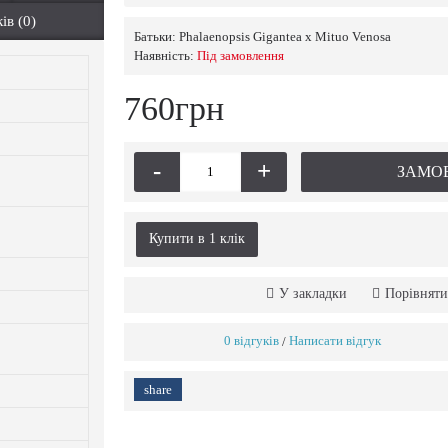
ів (0)
Батьки:
Phalaenopsis Gigantea x Mituo Venosa
Наявність:
Пiд замовлення
760грн
-
+
ЗАМО
Купити в 1 клiк
У закладки
Порівняти
0 відгуків
Написати відгук
/
share