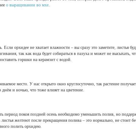
бнее
о выращивании во мхе
.
Если орхидее не хватает влажности – вы сразу это заметите, листья буд
гивания, так как вода будет собираться в пазуха и может не высыхать, чт
оставить горшки на керамзит с водой.
аемое место. У нас открыто окно круглосуточно, так растение получает
р днём и ночью, что тоже влияет на цветение.
ать период покоя поздней осень необходимо уменьшить полив, но подде
 листья желтеют после прекращения полива – это нормально, не стоит бе
много полить орхидею.