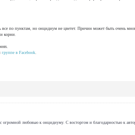
ь все по пунктам, но онцидиум не цветет. Причин может быть очень мно
ли корни.
риях.
й
группе в Facebook
.
 огромной любовью к онцидиуму. С восторгом и благодарностью к авто