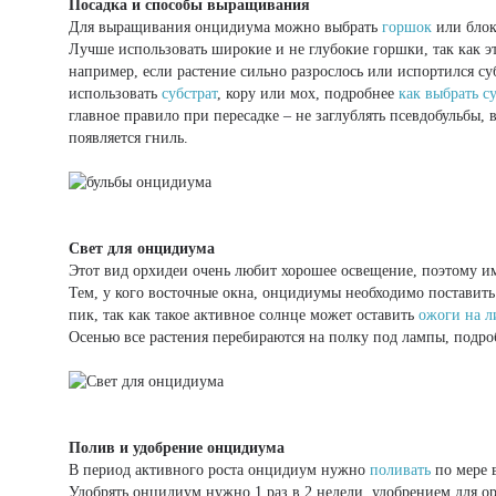
Посадка и способы выращивания
Для выращивания онцидиума можно выбрать
горшок
или блок
Лучше использовать широкие и не глубокие горшки, так как эт
например, если растение сильно разрослось или испортился су
использовать
субстрат
, кору или мох, подробнее
как выбрать с
главное правило при пересадке – не заглублять псевдобульбы,
появляется гниль.
Свет для онцидиума
Этот вид орхидеи очень любит хорошее освещение, поэтому им
Тем, у кого восточные окна, онцидиумы необходимо поставить
пик, так как такое активное солнце может оставить
ожоги на л
Осенью все растения перебираются на полку под лампы, подр
Полив и удобрение онцидиума
В период активного роста онцидиум нужно
поливать
по мере 
Удобрять онцидиум нужно 1 раз в 2 недели, удобрением для о