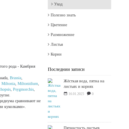
Уход
Полезно знать
Цветение
Размножение
Листья
Корни
того рода - Камбрия
Последнии записи
ssada,
Brassia
,
Жёсткая вода, пятна на
,
Miltonia
,
Miltonidium
,
листьях и корнях
chopsis
,
Psygmorchis
,
16.01.2025
0
ругие.
цидиума сравнивают не
ми куколками».
Пятнистость листьев