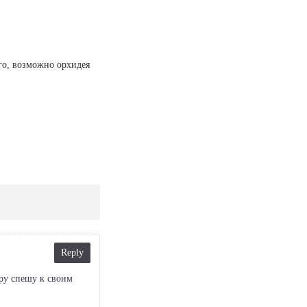
го, возможно орхидея
Reply
ру спешу к своим