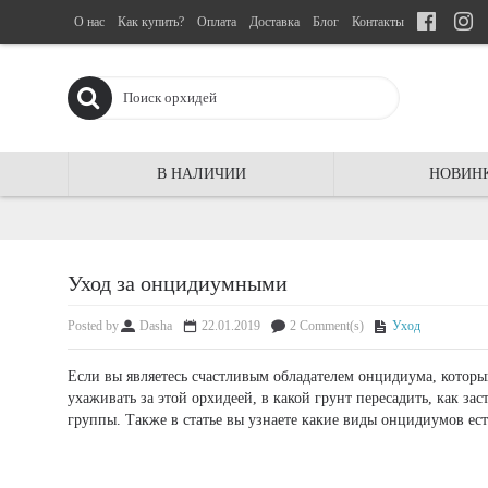
О нас
Как купить?
Оплата
Доставка
Блог
Контакты
В НАЛИЧИИ
НОВИН
Уход за онцидиумными
Posted by
Dasha
22.01.2019
2 Comment(s)
Уход
Если вы являетесь счастливым обладателем онцидиума, который 
ухаживать за этой орхидеей, в какой грунт пересадить, как з
группы. Также в статье вы узнаете какие виды онцидиумов ест