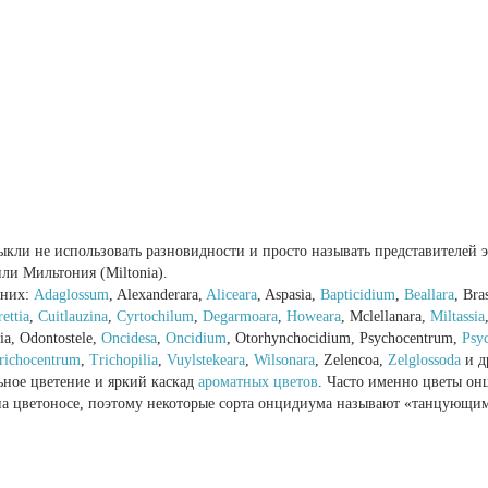
ли не использовать разновидности и просто называть представителей э
или Мильтония (Miltonia).
 них:
Adaglossum
, Alexanderara,
Aliceara
, Aspasia,
Bapticidium
,
Beallara
, Bra
ettia
,
Cuitlauzina
,
Cyrtochilum
,
Degarmoara
,
Howeara
, Mclellanara,
Miltassia
ia, Odontostele,
Oncidesa
,
Oncidium
, Otorhynchocidium, Psychocentrum,
Psy
richocentrum
,
Trichopilia
,
Vuylstekeara
,
Wilsonara
, Zelencoa,
Zelglossoda
и д
ное цветение и яркий каскад
ароматных цветов
. Часто именно цветы он
 на цветоносе, поэтому некоторые сорта онцидиума называют «танцующи