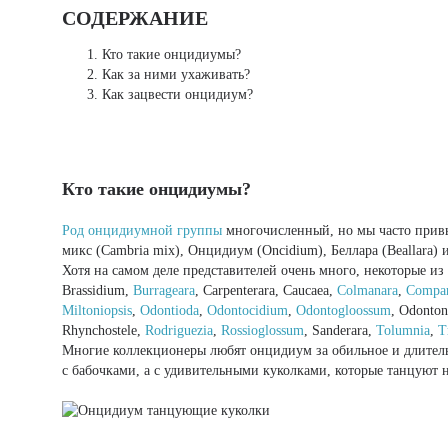
СОДЕРЖАНИЕ
Кто такие онцидиумы?
Как за ними ухаживать?
Как зацвести онцидиум?
Кто такие онцидиумы?
Род онцидиумной группы
многочисленный, но мы часто привык
микс (Cambria mix), Онцидиум (Oncidium), Беллара (Beallara) 
Хотя на самом деле представителей очень много, некоторые из
Brassidium,
Burrageara
, Carpenterara, Caucaea,
Colmanara
,
Compar
Miltoniopsis
,
Odontioda
,
Odontocidium
,
Odontogloossum
, Odonton
Rhynchostele,
Rodriguezia
,
Rossioglossum
, Sanderara,
Tolumnia
,
T
Многие коллекционеры любят онцидиум за обильное и длитель
с бабочками, а с удивительными куколками, которые танцуют