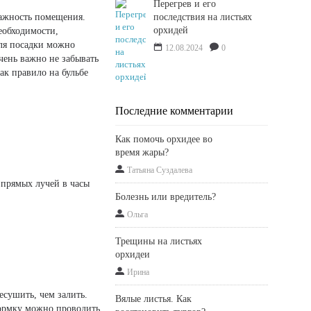
Перегрев и его
лажность помещения.
последствия на листьях
орхидей
еобходимости,
ля посадки можно
12.08.2024
0
чень важно не забывать
ак правило на бульбе
Последние комментарии
Как помочь орхидее во
время жары?
Татьяна Суздалева
 прямых лучей в часы
Болезнь или вредитель?
Ольга
Трещины на листьях
орхидеи
Ирина
есушить, чем залить.
Вялые листья. Как
кормку можно проводить