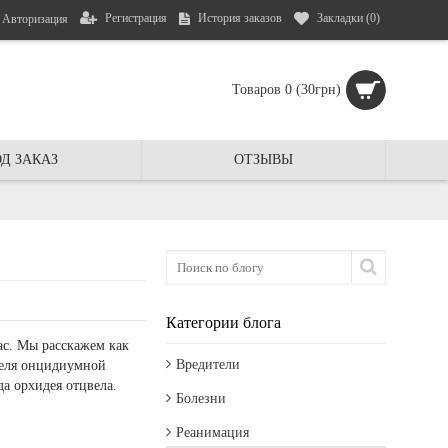
Регистрация
История заказов
Закладки (
0
)
Авторизация
Товаров 0 (30грн)
Д ЗАКАЗ
ОТЗЫВЫ
Категории блога
вас. Мы расскажем как
Вредители
ителя онцидиумной
да орхидея отцвела.
Болезни
Реанимация