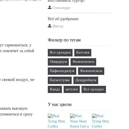
восстановить тургор?
Олександрв
Всё об удобрении
Виктор
Фильтр по тегам
ут гармошиться, у
о повлечет за собой
Все орхидеи
Каттлея
Онцидиум
Фаленопсиси
Пафиопедилум
Фаленопсисы
 свежий воздух, не
Катасетумы
Дендробиум
Ванда
каттлея
Все орхидее
У нас цвели
рживать высокую
спокоиться и сразу