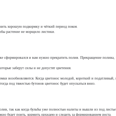
учить хорошую подкормку и чёткий период покоя.
обы растение не морщило листики.
т уже сформировался и вам нужно прекратить полив. Прекращение полива
оторые заберут силы и не допустят цветения.
ормки возобновляются. Когда цветонос молодой, короткий и податливый
 тогда под тяжестью бутонов цветонос будет опускаться вниз.
лив, так как когда бульбы уже полностью налиты и вышли из под листье
ужно будет поить, кормить орхидею и следить за формированием роста.