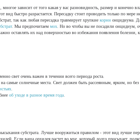
, многое зависит от того какая у вас разновидность, размер и конечно в
от вид быстро разрастается. Пересадку стоит проводить только по мере н
бстрат, так как любая пересадка травмирует хрупкие
корни
онцидиума. Д
убстрат
. Мы предпочитаем
мох
. Но во чтобы вы не посадили онцидиум, о
 важно оставлять их над поверхностью во избежания появления болезни, к
енно свет очень важен в течении всего периода роста.
 на самые солнечные места. Свет должен быть рассеянным, ярким, но без
истьях
.
обнее
об уходе в разное время года
.
высыхания субстрата. Лучше вооружиться правилом - этот вид лучше пер
рхидей. Если ваша орхидея растет во мхе, который долго просыхает, под