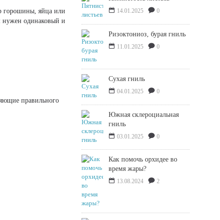
р горошины, яйца или
14.01.2025
0
м нужен одинаковый и
Ризоктониоз, бурая гниль
11.01.2025
0
Сухая гниль
04.01.2025
0
ляющие правильного
Южная склероциальная
гниль
03.01.2025
0
Как помочь орхидее во
время жары?
13.08.2024
2