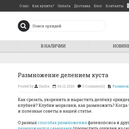
О нас
Как купить?
Оплата
Доставка
Блог
Контакты
В НАЛИЧИИ
НОВИН
Размножение делением куста
Posted by
Dasha
04.12.2020
0 Comment(s)
Размнож
Как срезать, укоренить и вырастить делёнку орхид
клубней? Клубни морковки, как размножить? Когда 
и полезные советы в нашей статье.
О разных
способах размножения
фаленопсиса и друг
размножаются семенами
(прорастить орхидеи из се