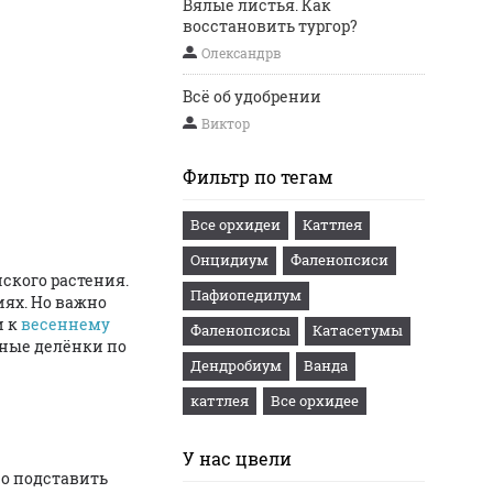
Вялые листья. Как
восстановить тургор?
Олександрв
Всё об удобрении
Виктор
Фильтр по тегам
Все орхидеи
Каттлея
Онцидиум
Фаленопсиси
нского растения.
Пафиопедилум
иях. Но важно
и к
весеннему
Фаленопсисы
Катасетумы
ьные делёнки по
Дендробиум
Ванда
каттлея
Все орхидее
У нас цвели
но подставить