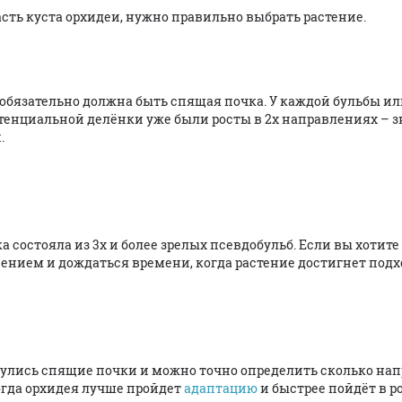
ть куста орхидеи, нужно правильно выбрать растение.
" обязательно должна быть спящая почка. У каждой бульбы и
 потенциальной делёнки уже были росты в 2х направлениях –
.
 состояла из 3х и более зрелых псевдобульб. Если вы хотите
рпением и дождаться времени, когда растение достигнет под
снулись спящие почки и можно точно определить сколько на
когда орхидея лучше пройдет
адаптацию
и быстрее пойдёт в р