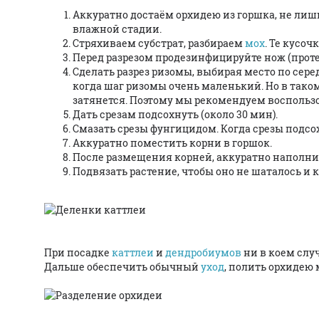
Аккуратно достаём орхидею из горшка, не ли
влажной стадии.
Стряхиваем субстрат, разбираем
мох
. Те кусо
Перед разрезом продезинфицируйте нож (проте
Сделать разрез ризомы, выбирая место по сер
когда шаг ризомы очень маленький. Но в тако
затянется. Поэтому мы рекомендуем воспольз
Дать срезам подсохнуть (около 30 мин).
Смазать срезы фунгицидом. Когда срезы подсо
Аккуратно поместить корни в горшок.
После размещения корней, аккуратно наполни
Подвязать растение, чтобы оно не шаталось и
При посадке
каттлеи
и
дендробиумов
ни в коем слу
Дальше обеспечить обычный
уход
, полить орхидею 