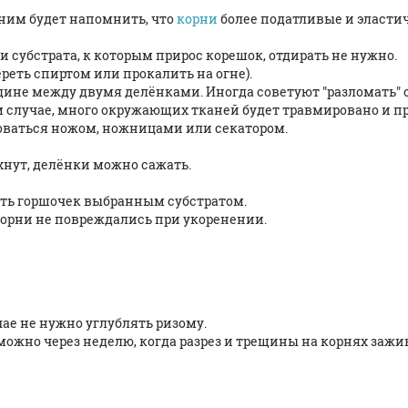
шним будет напомнить, что
корни
более податливые и эласти
чки субстрата, к которым прирос корешок, отдирать не нужно.
реть спиртом или прокалить на огне).
едине между двумя делёнками. Иногда советуют "разломать" 
м случае, много окружающих тканей будет травмировано и 
оваться ножом, ножницами или секатором.
хнут, делёнки можно сажать.
ть горшочек выбранным субстратом.
 корни не повреждались при укоренении.
чае не нужно углублять ризому.
можно через неделю, когда разрез и трещины на корнях зажи