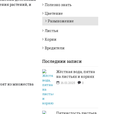
ения растений, и
Полезно знать
Цветение
Размножение
Листья
Корни
Вредители
Последнии записи
Жёсткая вода, пятна
на листьях и корнях
16.01.2025
0
тоят из множества
Пятнистость листьев