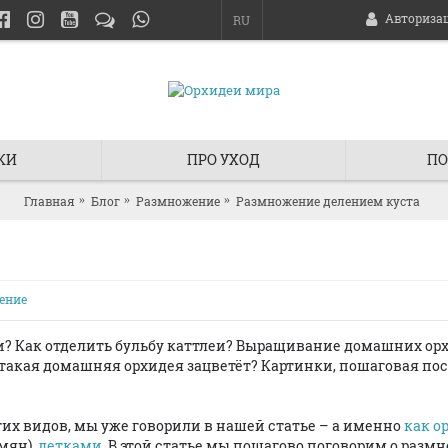
Авториза
RU
КИ
ПРО УХОД
ПО
Главная
Блог
Размножение
Размножение делением куста
ение
еи? Как отделить бульбу каттлеи? Выращивание домашних орх
такая домашняя орхидея зацветёт? Картинки, пошаговая пос
их видов, мы уже говорили в нашей статье – а именно
как о
мян),
детками
. В этой статье мы пошагово поговорим о раз