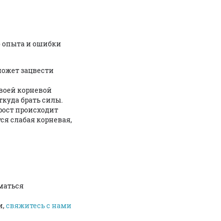
о опыта и ошибки
может зацвести
своей корневой
ткуда брать силы.
рост происходит
тся слабая корневая,
маться
и,
свяжитесь с нами