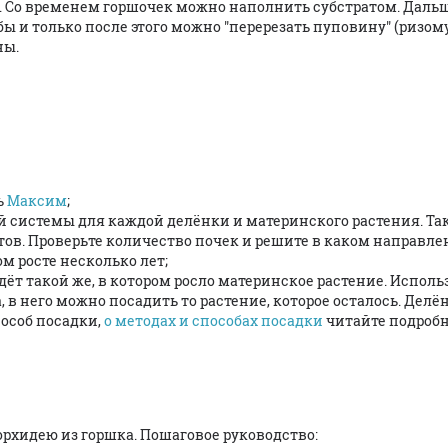
ь. Со временем горшочек можно наполнить субстратом. Даль
ьбы и только после этого можно "перерезать пуповину" (ризом
ны.
ь
Максим
;
й системы для каждой делёнки и материнского растения. Т
тов. Проверьте количество почек и решите в каком направле
м росте несколько лет;
йдёт такой же, в котором росло материнское растение. Испол
, в него можно посадить то растение, которое осталось. Дел
пособ посадки,
о методах и способах посадки
читайте подробн
рхидею из горшка. Пошаговое руководство: