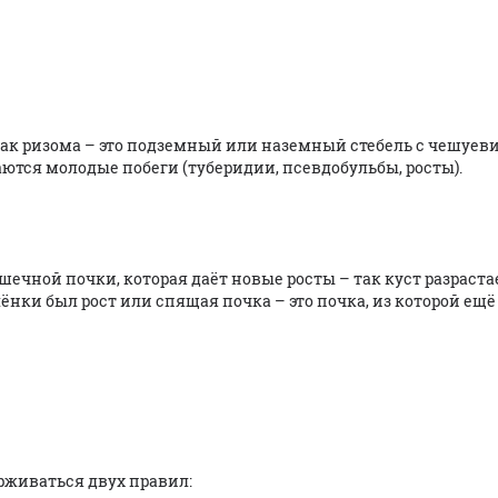
 как ризома – это подземный или наземный стебель с чешуе
тся молодые побеги (туберидии, псевдобульбы, росты).
шечной почки, которая даёт новые росты – так куст разраста
ёнки был рост или спящая почка – это почка, из которой ещё 
рживаться двух правил: