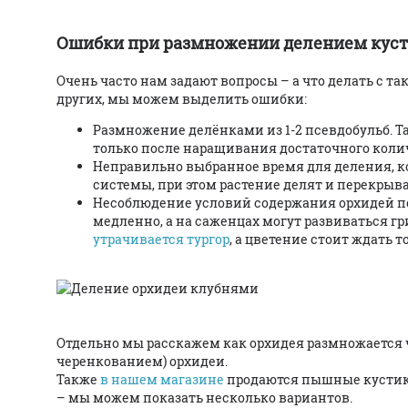
Ошибки при размножении делением куст
Очень часто нам задают вопросы – а что делать с 
других, мы можем выделить ошибки:
Размножение делёнками из 1-2 псевдобульб. Та
только после наращивания достаточного количе
Неправильно выбранное время для деления, ко
системы, при этом растение делят и перекрыв
Несоблюдение условий содержания орхидей пос
медленно, а на саженцах могут развиваться г
утрачивается тургор
, а цветение стоит ждать т
Отдельно мы расскажем как орхидея размножается ч
черенкованием) орхидеи.
Также
в нашем магазине
продаются пышные кустики
– мы можем показать несколько вариантов.