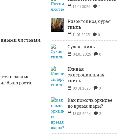
14.01.2025
0
Ризоктониоз, бурая
гниль
11.01.2025
0
видными листьями,
Сухая гниль
04.01.2025
0
Южная
склероциальная
ется в разные
гниль
не было роста.
03.01.2025
0
Как помочь орхидее
во время жары?
13.08.2024
2