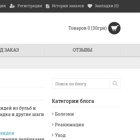
ция
Регистрация
История заказов
Закладки (
0
)
Товаров 0 (30грн)
Д ЗАКАЗ
ОТЗЫВЫ
Категории блога
идей из бульб и
Болезни
адка и другие шаги
Реанимация
рхидеи
Уход
множении делёнками