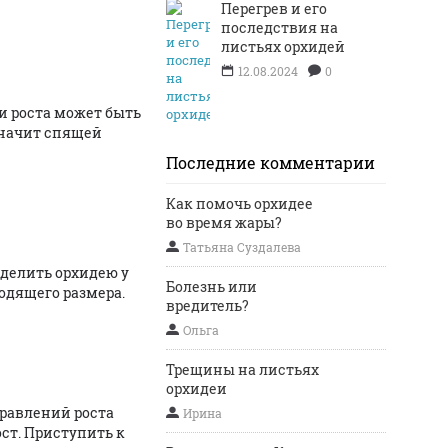
Перегрев и его
последствия на
листьях орхидей
12.08.2024
0
ли роста может быть
 значит спящей
Последние комментарии
Как помочь орхидее
во время жары?
Татьяна Суздалева
 делить орхидею у
Болезнь или
ходящего размера.
вредитель?
Ольга
Трещины на листьях
орхидеи
правлений роста
Ирина
ост. Приступить к