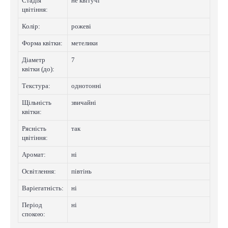
Стадія
не квітучі
цвітіння:
Колip:
рожеві
Форма квітки:
метелики
Діаметр
7
квітки (до):
Текстура:
однотонні
Щільність
звичайні
квітки:
Рясність
так
цвітіння:
Аромат:
нi
Освітлення:
півтінь
Варіегатнicть:
нi
Період
нi
спокою: