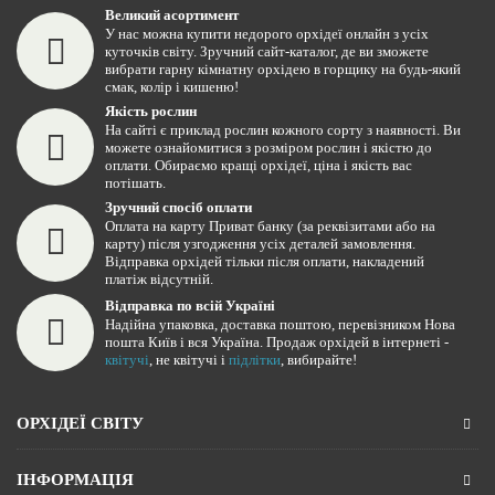
Великий асортимент
У нас можна купити недорого орхідеї онлайн з усіх
куточків світу. Зручний сайт-каталог, де ви зможете
вибрати гарну кімнатну орхідею в горщику на будь-який
смак, колір і кишеню!
Якість рослин
На сайті є приклад рослин кожного сорту з наявності. Ви
можете ознайомитися з розміром рослин і якістю до
оплати. Обираємо кращі орхідеї, ціна і якість вас
потішать.
Зручний спосіб оплати
Оплата на карту Приват банку (за реквізитами або на
карту) після узгодження усіх деталей замовлення.
Відправка орхідей тільки після оплати, накладений
платіж відсутній.
Відправка по всій Україні
Надійна упаковка, доставка поштою, перевізником Нова
пошта Київ і вся Україна. Продаж орхідей в інтернеті -
квітучі
, не квітучі і
підлітки
, вибирайте!
ОРХІДЕЇ СВІТУ
ІНФОРМАЦІЯ