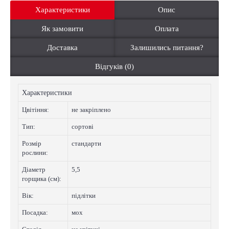
Характеристики
Опис
Як замовити
Оплата
Доставка
Залишились питання?
Відгуків (0)
Характеристики
Цвiтiння:
не закріплено
Тип:
сортові
Розмір
стандарти
рослини:
Діаметр
5,5
горщика (см):
Вік:
підлітки
Посадка:
мох