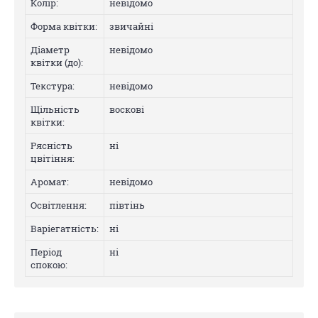
Колip:
невідомо
Форма квітки:
звичайні
Діаметр
невідомо
квітки (до):
Текстура:
невідомо
Щільність
восковi
квітки:
Рясність
нi
цвітіння:
Аромат:
невідомо
Освітлення:
півтінь
Варіегатнicть:
нi
Період
нi
спокою: