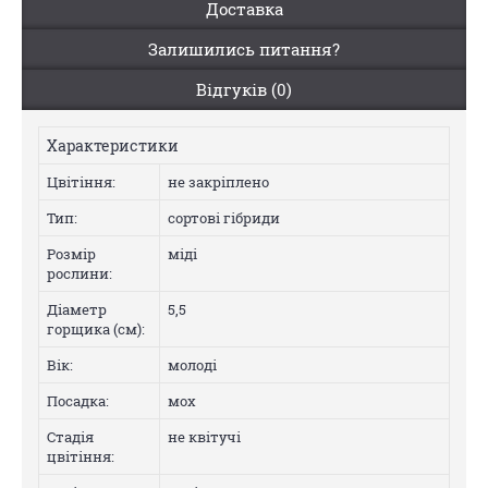
Доставка
Залишились питання?
Відгуків (0)
Характеристики
Цвiтiння:
не закріплено
Тип:
сортові гібриди
Розмір
міді
рослини:
Діаметр
5,5
горщика (см):
Вік:
молоді
Посадка:
мох
Стадія
не квітучі
цвітіння: