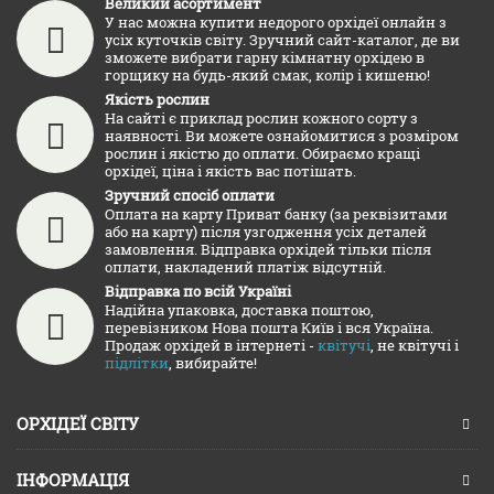
Великий асортимент
У нас можна купити недорого орхідеї онлайн з
усіх куточків світу. Зручний сайт-каталог, де ви
зможете вибрати гарну кімнатну орхідею в
горщику на будь-який смак, колір і кишеню!
Якість рослин
На сайті є приклад рослин кожного сорту з
наявності. Ви можете ознайомитися з розміром
рослин і якістю до оплати. Обираємо кращі
орхідеї, ціна і якість вас потішать.
Зручний спосіб оплати
Оплата на карту Приват банку (за реквізитами
або на карту) після узгодження усіх деталей
замовлення. Відправка орхідей тільки після
оплати, накладений платіж відсутній.
Відправка по всій Україні
Надійна упаковка, доставка поштою,
перевізником Нова пошта Київ і вся Україна.
Продаж орхідей в інтернеті -
квітучі
, не квітучі і
підлітки
, вибирайте!
ОРХІДЕЇ СВІТУ
ІНФОРМАЦІЯ