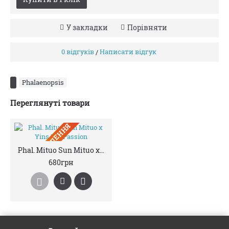
У закладки
Порівняти
0 відгуків
Написати відгук
/
Phalaenopsis
Переглянуті товари
ПIД ЗАМОВЛЕННЯ
Phal. Mituo Sun Mituo x Yins Dot Passion
680грн