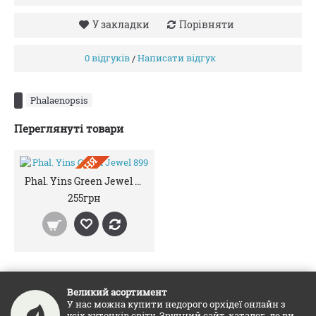
У закладки
Порівняти
0 відгуків
Написати відгук
/
Phalaenopsis
Переглянуті товари
ПIД ЗАМОВЛЕННЯ
Phal. Yins Green Jewel 899
255грн
Великий асортимент
У нас можна купити недорого орхідеї онлайн з
усіх куточків світу. Зручний сайт-каталог, де ви