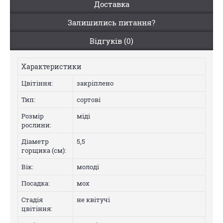
Доставка
Залишились питання?
Відгуків (0)
Характеристики
Цвiтiння:
закріплено
Тип:
сортові
Розмір
міді
рослини:
Діаметр
5,5
горщика (см):
Вік:
молоді
Посадка:
мох
Стадія
не квітучі
цвітіння: