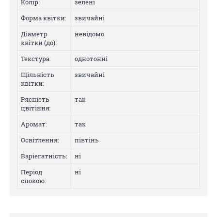
Колip:
зелені
Форма квітки:
звичайні
Діаметр
невідомо
квітки (до):
Текстура:
однотонні
Щільність
звичайні
квітки:
Рясність
так
цвітіння:
Аромат:
так
Освітлення:
півтінь
Варіегатнicть:
нi
Період
нi
спокою: