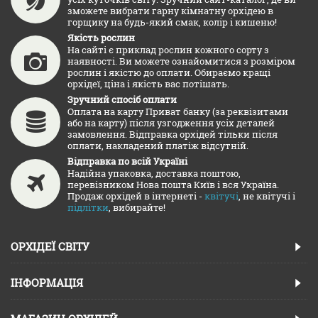
зможете вибрати гарну кімнатну орхідею в
горщику на будь-який смак, колір і кишеню!
Якість рослин
На сайті є приклад рослин кожного сорту з
наявності. Ви можете ознайомитися з розміром
рослин і якістю до оплати. Обираємо кращі
орхідеї, ціна і якість вас потішать.
Зручний спосіб оплати
Оплата на карту Приват банку (за реквізитами
або на карту) після узгодження усіх деталей
замовлення. Відправка орхідей тільки після
оплати, накладений платіж відсутній.
Відправка по всій Україні
Надійна упаковка, доставка поштою,
перевізником Нова пошта Київ і вся Україна.
Продаж орхідей в інтернеті -
квітучі
, не квітучі і
підлітки
, вибирайте!
ОРХІДЕЇ СВІТУ
ІНФОРМАЦІЯ