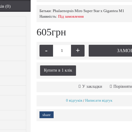
ів (0)
Батьки:
Phalaenopsis Miro Super Star x Gigantea M1
Наявність:
Пiд замовлення
605грн
-
+
ЗАМО
Купити в 1 клiк
У закладки
Порівняти
0 відгуків
Написати відгук
/
share