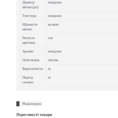
Діаметр
невідомо
квітки (до):
Текстура:
невідомо
Щільність
восковi
квітки:
Рясність
так
цвітіння:
Аромат:
невідомо
Освітлення:
півтінь
Варіегатнicть:
нi
Період
нi
спокою:
Phalaenopsis
Переглянуті товари