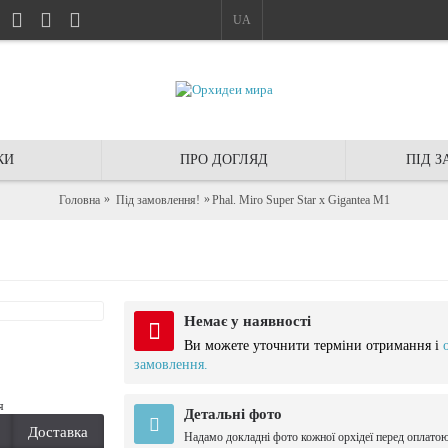
UA
КИ
ПРО ДОГЛЯД
ПІД 
Головна
Під замовлення!
Phal. Miro Super Star x Gigantea M1
Немає у наявності
Ви можете уточнити терміни отримання і
замовлення.
я
Детальні фото
Доставка
Надамо докладні фото кожної орхідеї перед оплато