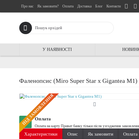
Про нас
Як замовити?
Оплата
Доставка
Блог
Контакти
У НАЯВНОСТІ
НОВИН
Фаленопсис (Miro Super Star x Gigantea M1)
ПIД ЗАМОВЛЕННЯ
Оплата
Оплата на карту Приват банку тільки після узгодження замовленн
Характеристики
Опис
Як замовити
Оплата