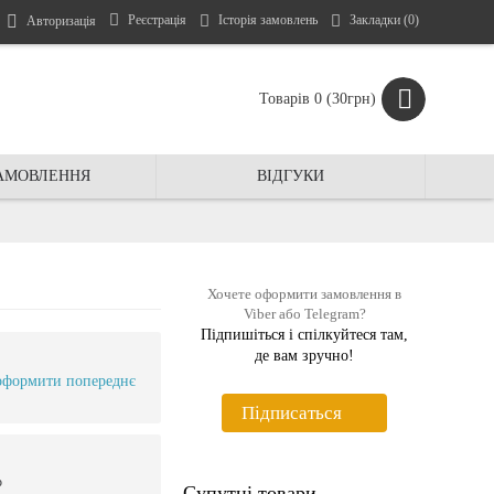
Реєстрація
Історія замовлень
Закладки (
0
)
Авторизація
Товарів 0 (30грн)
ЗАМОВЛЕННЯ
ВIДГУКИ
Хочете оформити замовлення в
Viber або Telegram?
Підпишіться і спiлкуйтеся там,
де вам зручно!
оформити попереднє
Пiдписаться
ю
Супутні товари