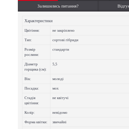
Залишились питання?
Відгук
Характеристики
Цвiтiння:
не закріплено
Тип:
сортові гібриди
Розмір
стандарти
рослини:
Діаметр
5,5
горщика (см):
Вік:
молоді
Посадка:
мох
Стадія
не квітучі
цвітіння:
Колip:
невідомо
Форма квітки:
звичайні