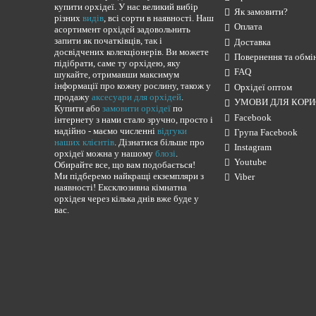
купити орхідеї. У нас великий вибір
Як замовити?
різних
видів
, всі сорти в наявності. Наш
Оплата
асортимент орхідей задовольнить
запити як початківців, так і
Доставка
досвідчених колекціонерів. Ви можете
Повернення та обмі
підібрати, саме ту орхідею, яку
FAQ
шукайте, отримавши максимум
інформації про кожну рослину, також у
Орхідеї оптом
продажу
аксесуари для орхідей
.
УМОВИ ДЛЯ КОРИ
Купити або
замовити орхідеї
по
Facebook
інтернету з нами стало зручно, просто і
надійно - маємо численні
відгуки
Група Facebook
наших клієнтів
. Дізнатися більше про
Instagram
орхідеї можна у нашому
блозі
.
Youtube
Обирайте все, що вам подобається!
Ми підберемо найкращі екземпляри з
Viber
наявності! Ексклюзивна кімнатна
орхідея через кілька днів вже буде у
вас.