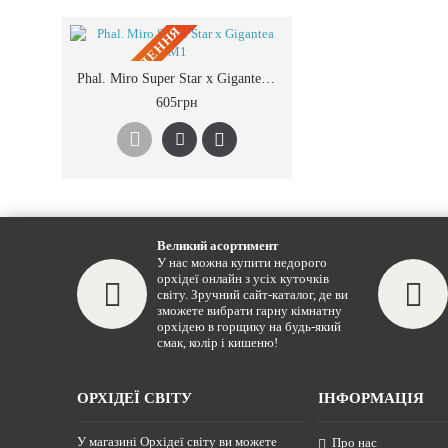
ПIД ЗАМОВЛЕННЯ
Phal. Miro Super Star x Gigantea M1
605грн
Великий асортимент
У нас можна купити недорого
орхідеї онлайн з усіх куточків
світу. Зручний сайт-каталог, де ви
зможете вибрати гарну кімнатну
орхідею в горщику на будь-який
смак, колір і кишеню!
ОРХІДЕЇ СВІТУ
ІНФОРМАЦІЯ
У магазині Орхідеї світу ви можете
Про нас