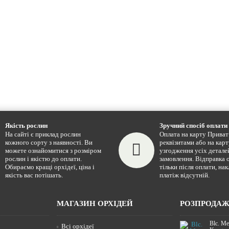
Якість рослин
Зручний спосіб оплати
На сайті є приклад рослин
Оплата на карту Приват 
кожного сорту з наявності. Ви
реквізитами або на карт
можете ознайомитися з розміром
узгодження усіх детале
рослин і якістю до оплати.
замовлення. Відправка 
Обираємо кращі орхідеї, ціна і
тільки після оплати, на
якість вас потішать.
платіж відсутній.
МАГАЗИН ОРХІДЕЙ
РОЗПРОДА
Blc. Me
Всі орхідеї