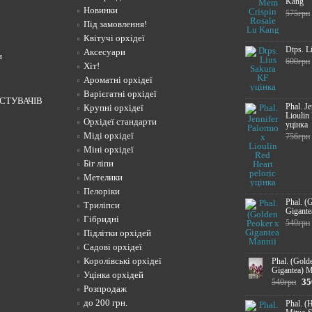
Kang
Новинки
575грн
Під замовлення!
Квітучі орхідеї
Dtps. L
Аксесуари
н
600грн
Хіт!
Ароматні орхідеї
Варієгатні орхідеї
СТУВАЧІВ
Phal. J
Крупні орхідеї
Lioulin
Орхідеї стандарти
уцінка
Міді орхідеї
756грн
Міні орхідеї
Біг ліпи
Метелики
Пелоріки
Phal. (
Триліпси
Gigante
Гібридні
540грн
Підлітки орхідей
Садові орхідеї
Королівські орхідеї
Phal. (Gold
Gigantea) M
Уцінка орхідей
35
540грн
Розпродаж
до 200 грн.
Phal. (