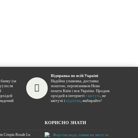
Відправка по всій Україні
банку (за
Надійна упаковка, доставка
у) після
поштою, перевізником Нова
й
пошта Київ і вся Україна. Продаж
орхідей
орхідей в інтернеті -
квітучі
, не
кладений
квітучі і
підлітки
, вибирайте!
Ж
КОРИСНО ЗНАТИ
m Crispin Rosale Lu
Жорстка вода,