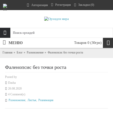
Регистрация
Закладки (
0
)
Авторизация
МЕНЮ
Товаров 0 (30грн)
Главная
Блог
Размножение
Фаленопсис без точки роста
Фаленопсис без точки роста
Posted by
Dasha
26.08.2020
4 Comment(s)
Размножение
,
Листья
,
Реанимация