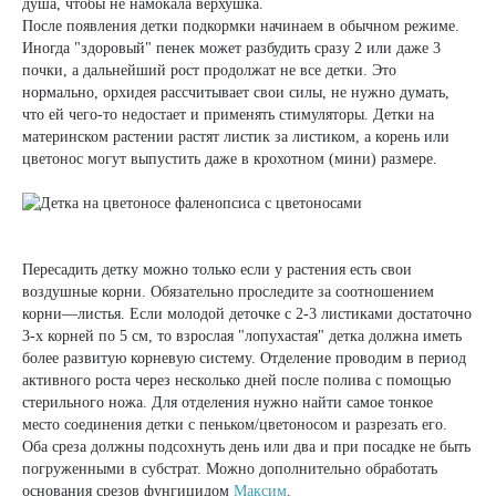
душа, чтобы не намокала верхушка.
После появления детки подкормки начинаем в обычном режиме.
Иногда "здоровый" пенек может разбудить сразу 2 или даже 3
почки, а дальнейший рост продолжат не все детки. Это
нормально, орхидея рассчитывает свои силы, не нужно думать,
что ей чего-то недостает и применять стимуляторы. Детки на
материнском растении растят листик за листиком, а корень или
цветонос могут выпустить даже в крохотном (мини) размере.
Пересадить детку можно только если у растения есть свои
воздушные корни. Обязательно проследите за соотношением
корни—листья. Если молодой деточке с 2-3 листиками достаточно
3-х корней по 5 см, то взрослая "лопухастая" детка должна иметь
более развитую корневую систему. Отделение проводим в период
активного роста через несколько дней после полива с помощью
стерильного ножа. Для отделения нужно найти самое тонкое
место соединения детки с пеньком/цветоносом и разрезать его.
Оба среза должны подсохнуть день или два и при посадке не быть
погруженными в субстрат. Можно дополнительно обработать
основания срезов фунгицидом
Максим
.