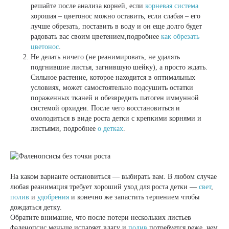
решайте после анализа корней, если
корневая система
хорошая – цветонос можно оставить, если слабая – его
лучше обрезать, поставить в воду и он еще долго будет
радовать вас своим цветением,подробнее
как обрезать
цветонос
.
Не делать ничего (не реанимировать, не удалять
подгнившие листья, загнившую шейку), а просто ждать.
Сильное растение, которое находится в оптимальных
условиях, может самостоятельно подсушить остатки
пораженных тканей и обезвредить патоген иммунной
системой орхидеи. После чего восстановиться и
омолодиться в виде роста детки с крепкими корнями и
листьями, подробнее
о детках
.
На каком варианте остановиться — выбирать вам. В любом случае
любая реанимация требует хороший уход для роста детки —
свет
,
полив
и
удобрения
и конечно же запастить терпением чтобы
дождаться детку.
Обратите внимание, что после потери нескольких листьев
фаленопсис меньше испаряет влагу и
полив
потребуется реже, чем