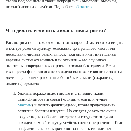
стояла под солнцем и ткани повредились (выгорели, высохли,
повяли) довольно глубоко. Подробнее
об ожогах
.
Что делать если отвалилась точка роста?
Рассмотрим пошагово ответ на этот вопрос. Итак, если вы видите
в центре розетки лужицу, основание центрального листа или
нескольких листьев размягчилось, подгнила или гниет шейка,
верхние листья отвалились или отгнили – это случилось…
патогены повредили точку роста плохими бактериями. Если
точка роста фаленопсиса повреждена вы можете воспользоваться
двумя сценариями развития событий как спасти (сохранить,
оживить) орхидею:
Удалить пораженные, гнилые и сгнившие ткани,
дезинфицировать срезы (корица, уголь или лучше
Максим
) и полить фунгицидами, чтобы предотвратить
развитие болезни изнутри. Но следует делать это очень
аккуратно, так обжигание срезов и сосудистого русла
орхидеи химией могут усугубить состояние растения. Если
на фаленопсисе есть цветонос, оставлять его или нет