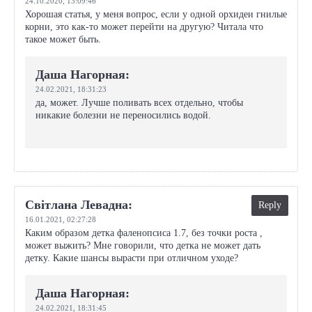
24.10.2020,
13:09:46
Хорошая статья, у меня вопрос, если у одной орхидеи гнилые
корни, это как-то может перейти на другую? Читала что
такое может быть.
Даша Нагорная:
24.02.2021,
18:31:23
да, может. Лучше поливать всех отдельно, чтобы
никакие болезни не переносились водой.
Свiтлана Левадна:
Reply
16.01.2021,
02:27:28
Каким образом детка фаленопсиса 1.7, без точки роста ,
может выжить? Мне говорили, что детка не может дать
детку. Какие шансы вырасти при отличном уходе?
Даша Нагорная:
24.02.2021,
18:31:45