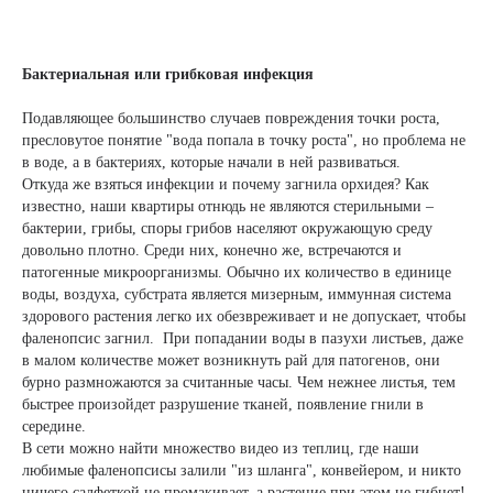
Бактериальная или грибковая инфекция
Подавляющее большинство случаев повреждения точки роста,
пресловутое понятие "вода попала в точку роста", но проблема не
в воде, а в бактериях, которые начали в ней развиваться.
Откуда же взяться инфекции и почему загнила орхидея? Как
известно, наши квартиры отнюдь не являются стерильными –
бактерии, грибы, споры грибов населяют окружающую среду
довольно плотно. Среди них, конечно же, встречаются и
патогенные микроорганизмы. Обычно их количество в единице
воды, воздуха, субстрата является мизерным, иммунная система
здорового растения легко их обезвреживает и не допускает, чтобы
фаленопсис загнил. При попадании воды в пазухи листьев, даже
в малом количестве может возникнуть рай для патогенов, они
бурно размножаются за считанные часы. Чем нежнее листья, тем
быстрее произойдет разрушение тканей, появление гнили в
середине.
В сети можно найти множество видео из теплиц, где наши
любимые фаленопсисы залили "из шланга", конвейером, и никто
ничего салфеткой не промакивает, а растение при этом не гибнет!