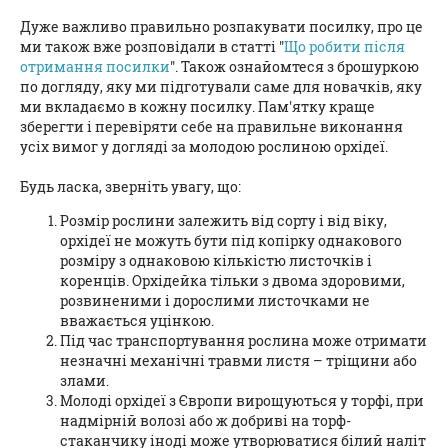
Дуже важливо правильно розпакувати посилку, про це
ми також вже розповідали в статті "
Що робити після
отримання посилки
". Також ознайомтеся з брошуркою
по догляду, яку ми підготували саме для новачків, яку
ми вкладаємо в кожну посилку. Пам'ятку краще
зберегти і перевіряти себе на правильне виконання
усіх вимог у догляді за молодою рослиною орхідеї.
Будь ласка, зверніть увагу, що:
Розмір рослини залежить від сорту і від віку,
орхідеї не можуть бути під копірку однакового
розміру з однаковою кількістю листочків і
коренців. Орхідейка тільки з двома здоровими,
розвиненими і дорослими листочками не
вважається уцінкою.
Під час транспортування рослина може отримати
незначні механічні травми листя – тріщини або
злами.
Молоді орхідеї з Європи вирощуються у торфі, при
надмірній волозі або ж добриві на торф-
стаканчику іноді може утворюватися білий наліт