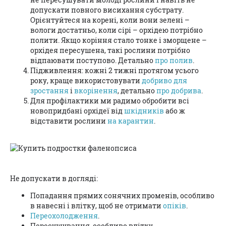
допускати повного висихання субстрату.
Орієнтуйтеся на корені, коли вони зелені –
вологи достатньо, коли сірі – орхідею потрібно
полити. Якщо коріння стало тонке і зморщене –
орхідея пересушена, такі рослини потрібно
відпаювати поступово. Детально
про полив
.
Підживлення: кожні 2 тижні протягом усього
року, краще використовувати
добриво для
зростання
і
вкорінення
, детально
про добрива
.
Для профілактики ми радимо обробити всі
новопридбані орхідеї від
шкідників
або ж
відставити рослини
на карантин
.
Не допускати в догляді:
Попадання прямих сонячних променів, особливо
в навесні і влітку, щоб не отримати
опіків
.
Переохолодження
.
Пересушування, особливо влітку.