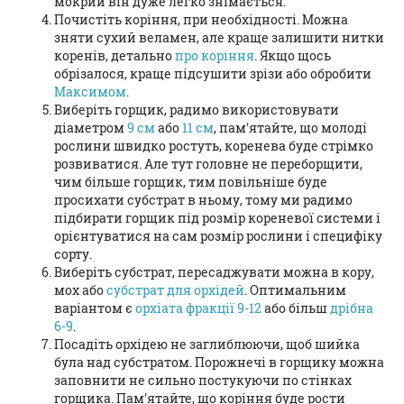
мокрий він дуже легко знімається.
Почистіть коріння, при необхідності. Можна
зняти сухий веламен, але краще залишити нитки
коренів, детально
про коріння
. Якщо щось
обрізалося, краще підсушити зрізи або обробити
Максимом
.
Виберіть горщик, радимо використовувати
діаметром
9 см
або
11 см
, пам'ятайте, що молоді
рослини швидко ростуть, коренева буде стрімко
розвиватися. Але тут головне не переборщити,
чим більше горщик, тим повільніше буде
просихати субстрат в ньому, тому ми радимо
підбирати горщик під розмір кореневої системи і
орієнтуватися на сам розмір рослини і специфіку
сорту.
Виберіть субстрат, пересаджувати можна в кору,
мох або
субстрат для орхідей
. Оптимальним
варіантом є
орхіата фракції 9-12
або більш
дрібна
6-9
.
Посадіть орхідею не заглиблюючи, щоб шийка
була над субстратом. Порожнечі в горщику можна
заповнити не сильно постукуючи по стінках
горщика. Пам'ятайте, що коріння буде рости