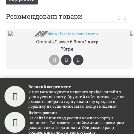
Рекомендовані товари
НЕМАЄ В НАЯВНОСТІ
Н
Orchiata Classic 6-9mm 1 литр
70грн
Великий асортимент
У нас можна купити недорого орхідеї онлайн з
усіх куточків світу. Зручний сайт-каталог, де ви
зможете вибрати гарну кімнатну орхідею в
горщику на будь-який смак, колір і кишеню!
Якість рослин
На сайті є приклад рослин кожного сорту з
наявності. Ви можете ознайомитися з розміром
рослин і якістю до оплати. Обираємо кращі
орхідеї, ціна і якість вас потішать.