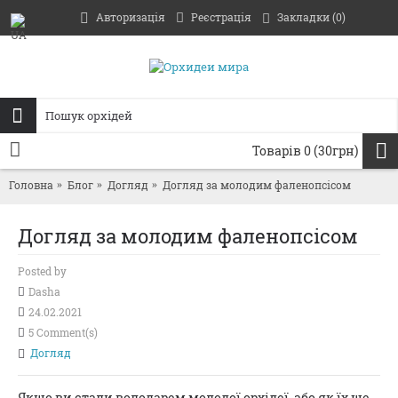
Авторизація
Реєстрація
Закладки (
0
)
Товарів 0 (30грн)
Головна
Блог
Догляд
Догляд за молодим фаленопсiсом
Догляд за молодим фаленопсiсом
Posted by
Dasha
24.02.2021
5 Comment(s)
Догляд
Якщо ви стали володарем молодої орхідеї, або як їх ще