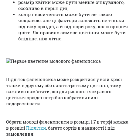
розмір квітки може бути менше очікуваного,
особливо в перші дні;
колір і насиченість може бути не такою
яскравою, але ці фактори залежать не тільки
від віку орхідеї, а й від пори року, коли орхідея
цвіте. Як правило зимове цвітіння може бути
блідіше, ніж літнє.
Підліток фаленопсиса може розкритися у всій красі
тільки в другому або навіть третьому цвітінні, тому
важливо пам'ятати, що для рясного і яскравого
цвітіння орхідеї потрібно набратися сил і
подорослішати.
Обрати молоді фаленопсиси в розмірі 1.7 в торфі можна
в розділі
Підлітки
, багато сортів в наявності і під
замовлення.