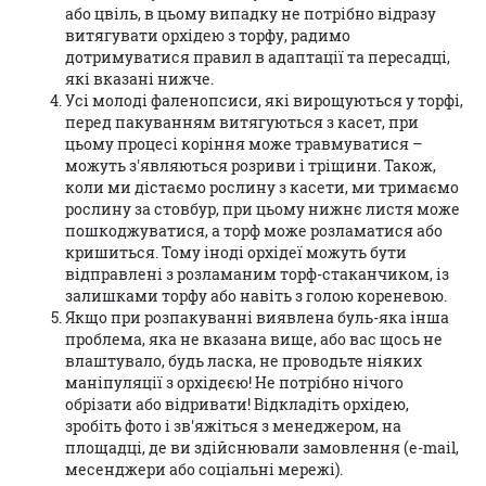
або цвіль, в цьому випадку не потрібно відразу
витягувати орхідею з торфу, радимо
дотримуватися правил в адаптації та пересадці,
які вказані нижче.
Усi молоді фаленопсиси, які вирощуються у торфі,
перед пакуванням витягуються з касет, при
цьому процесі коріння може травмуватися –
можуть з'являються розриви і тріщини. Також,
коли ми дістаємо рослину з касети, ми тримаємо
рослину за стовбур, при цьому нижнє листя може
пошкоджуватися, а торф може розламатися або
кришиться. Тому іноді орхідеї можуть бути
відправлені з розламаним торф-стаканчиком, із
залишками торфу або навіть з голою кореневою.
Якщо при розпакуванні виявлена буль-яка інша
проблема, яка не вказана вище, або вас щось не
влаштувало, будь ласка, не проводьте ніяких
маніпуляції з орхідеєю! Не потрібно нічого
обрізати або відривати! Відкладіть орхідею,
зробіть фото і зв'яжіться з менеджером, на
площадці, де ви здійснювали замовлення (e-mail,
месенджери або соціальні мережі).